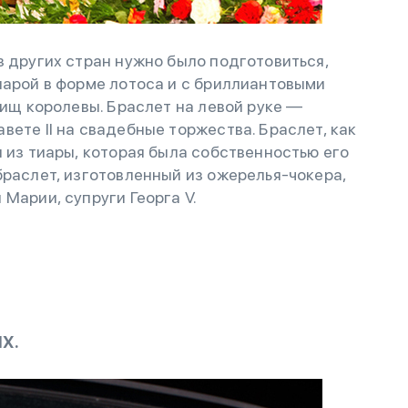
з других стран нужно было подготовиться,
иарой в форме лотоса и с бриллиантовыми
вищ королевы. Браслет на левой руке —
вете II на свадебные торжества. Браслет, как
н из тиары, которая была собственностью его
браслет, изготовленный из ожерелья-чокера,
Марии, супруги Георга V.
Х.