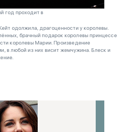
й год проходит в
Кейт одолжила, драгоценности у королевы.
лённых, брачный подарок королевы принцессе
ости королевы Марии. Произведение
, в любой из них висит жемчужина. Блеск и
ение.