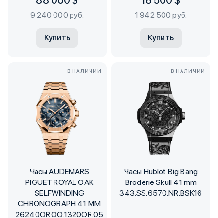
88 000 $
18 500 $
9 240 000 руб.
1 942 500 руб.
Купить
Купить
В НАЛИЧИИ
В НАЛИЧИИ
Часы AUDEMARS
Часы Hublot Big Bang
PIGUET ROYAL OAK
Broderie Skull 41 mm
SELFWINDING
343.SS.6570.NR.BSK16
CHRONOGRAPH 41 MM
26240OR.OO.1320OR.05