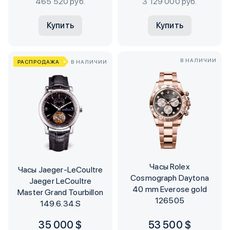
465 520 руб.
3 129 000 руб.
Купить
Купить
В НАЛИЧИИ
РАСПРОДАЖА
В НАЛИЧИИ
Часы Rolex
Часы Jaeger-LeCoultre
Cosmograph Daytona
Jaeger LeCoultre
40 mm Everose gold
Master Grand Tourbillon
126505
149.6.34.S
35 000 $
53 500 $