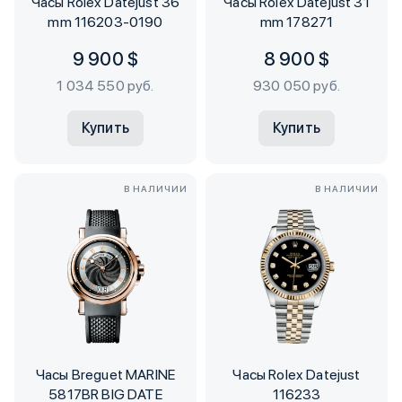
Часы Rolex Datejust 36
Часы Rolex Datejust 31
mm 116203-0190
mm 178271
9 900 $
8 900 $
1 034 550 руб.
930 050 руб.
Купить
Купить
В НАЛИЧИИ
В НАЛИЧИИ
Часы Breguet MARINE
Часы Rolex Datejust
5817BR BIG DATE
116233