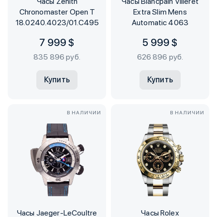
Часы Zenith
Часы Blancpain Villeret
Chronomaster Open T
Extra Slim Mens
18.0240.4023/01.C495
Automatic 4063
7 999 $
5 999 $
835 896 руб.
626 896 руб.
Купить
Купить
В НАЛИЧИИ
В НАЛИЧИИ
Часы Jaeger-LeCoultre
Часы Rolex