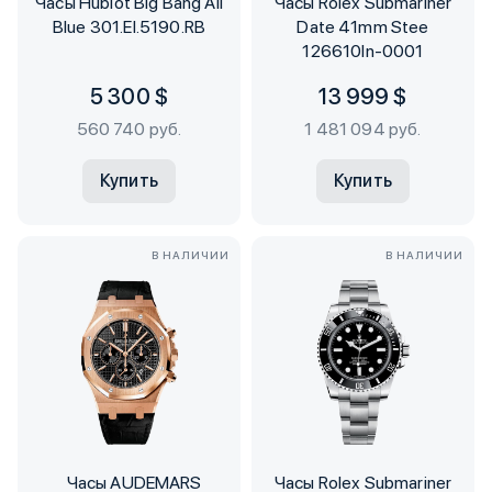
Часы Hublot Big Bang All
Часы Rolex Submariner
Blue 301.EI.5190.RB
Date 41mm Stee
126610ln-0001
5 300 $
13 999 $
560 740 руб.
1 481 094 руб.
Купить
Купить
В НАЛИЧИИ
В НАЛИЧИИ
Часы AUDEMARS
Часы Rolex Submariner