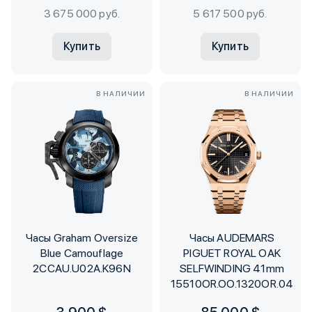
3 675 000 руб.
5 617 500 руб.
Купить
Купить
В НАЛИЧИИ
В НАЛИЧИИ
Часы Graham Oversize
Часы AUDEMARS
Blue Camouflage
PIGUET ROYAL OAK
2CCAU.U02A.K96N
SELFWINDING 41mm
15510OR.OO.1320OR.04