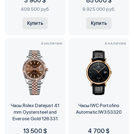
3 900 $
85 000 $
409 500 руб.
8 925 000 руб.
Купить
Купить
В НАЛИЧИИ
В НАЛИЧИИ
Часы Rolex Datejust 41
Часы IWC Portofino
mm Oystersteel and
Automatic IW353320
Everose Gold 126331
13 500 $
4 700 $