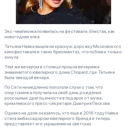
Экс-чемпионка появилась на фестивале, блистая, как
новогодняя елка.
Татьяна Навка вышла на красную дорожку Московского
кинофестиваля в таких бриллиантах, что публика только
ахнула.
Тем же вечером в столице прошла вечеринка
знаменитого ювелирного дома Chopard, где Татьяна
была звездой вечера.
По Сети немедленно поползли слухи о том, что
спортсменка получила на свой день рождения
роскошные драгоценности в подарок от мужа,
кремлевского пресс-секретаря Дмитрия Пескова.
Однако на деле оказалось, что еще в 2016 году Навка
стала амбассадором ювелирного бренда и теперь
представляет его украшения на светских