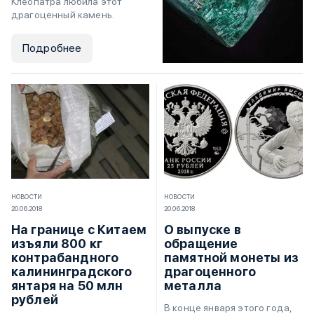
Клеопатра любила этот
драгоценный камень.
Подробнее
НОВОСТИ
НОВОСТИ
20.06.2018
20.06.2018
На границе с Китаем
О выпуске в
изъяли 800 кг
обращение
контрабандного
памятной монеты из
калининградского
драгоценного
янтаря на 50 млн
металла
рублей
В конце января этого года,