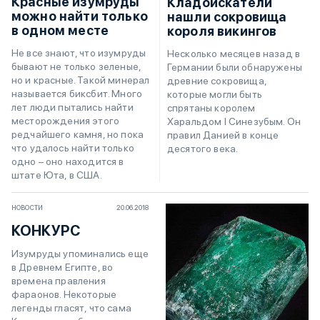
Красные изумруды
Кладоискатели
можно найти только
нашли сокровища
в одном месте
короля викингов
Не все знают, что изумруды
Несколько месяцев назад в
бывают не только зеленые,
Германии были обнаружены
но и красные. Такой минерал
древние сокровища,
называется биксбит. Много
которые могли быть
лет люди пытались найти
спрятаны королем
месторождения этого
Харальдом I Синезубым. Он
редчайшего камня, но пока
правил Данией в конце
что удалось найти только
десятого века.
одно – оно находится в
штате Юта, в США.
НОВОСТИ
20.06.2018
КОНКУРС
Изумруды упоминались еще
в Древнем Египте, во
времена правления
фараонов. Некоторые
легенды гласят, что сама