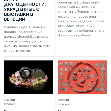
аэропорта Домодедово
ДРАГОЦЕННОСТИ,
задержал 47-летнюю
УКРАДЕННЫЕ С
гражданку Турции, которая
ВЫСТАВКИ В
незаконно перевозила
ВЕНЕЦИИ
ювелирные изделия. Общая
стоимость украшений
В начале года, в Венеции
составляла приблизительно
произошло ограбление
4 миллиона рублей.
дворца Дожей. Воры, как в
сюжете голливудского
фильма, зашли в зал вместе
с посетителями.
НОВОСТИ
НОВОСТИ
20.06.2018
20.06.2018