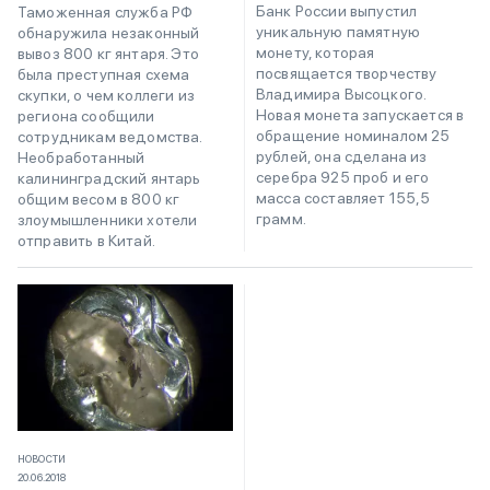
Банк России выпустил
Таможенная служба РФ
уникальную памятную
обнаружила незаконный
монету, которая
вывоз 800 кг янтаря. Это
посвящается творчеству
была преступная схема
Владимира Высоцкого.
скупки, о чем коллеги из
Новая монета запускается в
региона сообщили
обращение номиналом 25
сотрудникам ведомства.
рублей, она сделана из
Необработанный
серебра 925 проб и его
калининградский янтарь
масса составляет 155,5
общим весом в 800 кг
грамм.
злоумышленники хотели
отправить в Китай.
НОВОСТИ
20.06.2018