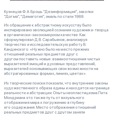
Кузнецов Ф.А. Брошь "Дезинформация", заколки
"Догма", "Демагогия", эмаль по стали 1988
Их обращение к абстрактному искусству было
инспирировано эволюцией сознания художника-творца
в органически-закономерном качестве. Как
сформулировал Д.В. Сарабьянов, анализируя
творчество и исследовательскую работу В.
Кандинского: «Нужно было на место прежних
отношений реальных предметов друг с
другом поставить новые: взаимоотношения чистых
выразителей эмоций и духовных представлений,
выразителей основывающих свои возможности на
абстрагированных формах, линиях, цветах».
Их творческие поиски показали, что внутренние законы
художественного образа едины и находятся на границе
реальности и абстракции. Опыты неопластицизма Пита
Мондриана это также путь от визуального
отображения мира к погружению в глубину
его содержания. Место отображения отношений
реальных предметов друг с другом заняли