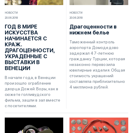
НОВОСТИ
НОВОСТИ
20.06.2018
20.06.2018
ГОД В МИРЕ
Драгоценности в
ИСКУССТВА
нижнем белье
НАЧИНАЕТСЯ С
Таможенный контроль
КРАЖ.
аэропорта Домодедово
ДРАГОЦЕННОСТИ,
задержал 47-летнюю
УКРАДЕННЫЕ С
гражданку Турции, которая
ВЫСТАВКИ В
незаконно перевозила
ВЕНЕЦИИ
ювелирные изделия. Общая
стоимость украшений
В начале года, в Венеции
составляла приблизительно
произошло ограбление
4 миллиона рублей.
дворца Дожей. Воры, как в
сюжете голливудского
фильма, зашли в зал вместе
с посетителями.