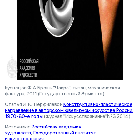
Кузнецов Ф.А. Брошь "Чакра", титан, механическая
фактура, 2011 (Государственный Эрмитаж)
Статья И. Ю. Перфилевой
Конструктивно-пластическое
направление в авторском ювелирном искусстве России.
1970-80-е годы
(журнал "Искусствознание"№3 2014)
Источники:
Российская академия
художеств
,
Государственный институт
искусствознания