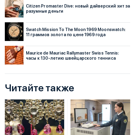
Citizen Promaster Dive: новый дайверский хит за
разумные деньги
Swatch Mission To The Moon 1969 Moonswatch:
11 граммов золота по цене 1969 года
Maurice de Mauriac Rallymaster Swiss Tennis:
часы к 130-летию швейцарского тенниса
Читайте также