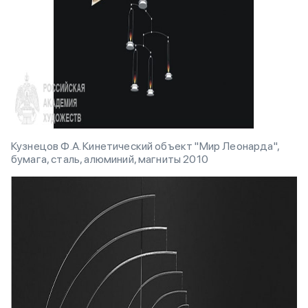
Кузнецов Ф.А. Кинетический объект "Мир Леонарда",
бумага, сталь, алюминий, магниты 2010