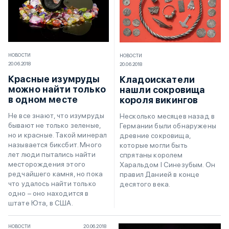
НОВОСТИ
НОВОСТИ
20.06.2018
20.06.2018
Красные изумруды
Кладоискатели
можно найти только
нашли сокровища
в одном месте
короля викингов
Не все знают, что изумруды
Несколько месяцев назад в
бывают не только зеленые,
Германии были обнаружены
но и красные. Такой минерал
древние сокровища,
называется биксбит. Много
которые могли быть
лет люди пытались найти
спрятаны королем
месторождения этого
Харальдом I Синезубым. Он
редчайшего камня, но пока
правил Данией в конце
что удалось найти только
десятого века.
одно – оно находится в
штате Юта, в США.
НОВОСТИ
20.06.2018