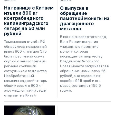
20.06.2018
20.06.2018
На границе с Китаем
О выпуске в
изъяли 800 кг
обращение
контрабандного
памятной монеты из
калининградского
драгоценного
янтаря на 50 млн
металла
рублей
В конце января этого года,
Банк России выпустил
Таможенная служба РФ
уникальную памятную
обнаружила незаконный
монету, которая
вывоз 800 кг янтаря. Это
посвящается творчеству
была преступная схема
Владимира Высоцкого.
скупки, о чем коллеги из
Новая монета запускается в
региона сообщили
обращение номиналом 25
сотрудникам ведомства.
рублей, она сделана из
Необработанный
серебра 925 проб и его
калининградский янтарь
масса составляет 155,5
общим весом в 800 кг
грамм.
злоумышленники хотели
отправить в Китай.