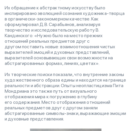
Их обращение к абстрактному искусству было
инспирировано эволюцией сознания художника-творца
в органически-закономерном качестве. Как
сформулировал Д.В. Сарабьянов, анализируя
творчество и исследовательскую работу В.
Кандинского: «Нужно было на место прежних
отношений реальных предметов друг с
другом поставить новые: взаимоотношения чистых
выразителей эмоций и духовных представлений,
выразителей основывающих свои возможности на
абстрагированных формах, линиях, цветах».
Их творческие поиски показали, что внутренние законы
художественного образа едины и находятся на границе
реальности и абстракции. Опыты неопластицизма Пита
Мондриана это также путь от визуального
отображения мира к погружению в глубину
его содержания. Место отображения отношений
реальных предметов друг с другом заняли
абстрагированные символы-знаки, выражающие эмоции
и духовные представления.