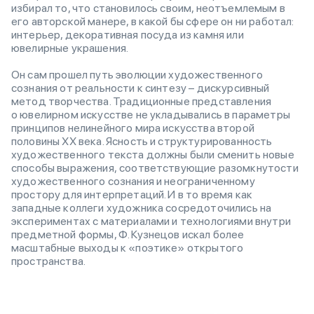
избирал то, что становилось своим, неотъемлемым в
его авторской манере, в какой бы сфере он ни работал:
интерьер, декоративная посуда из камня или
ювелирные украшения.
Он сам прошел путь эволюции художественного
сознания от реальности к синтезу – дискурсивный
метод творчества. Традиционные представления
о ювелирном искусстве не укладывались в параметры
принципов нелинейного мира искусства второй
половины ХХ века. Ясность и структурированность
художественного текста должны были сменить новые
способы выражения, соответствующие разомкнутости
художественного сознания и неограниченному
простору для интерпретаций. И в то время как
западные коллеги художника сосредоточились на
экспериментах с материалами и технологиями внутри
предметной формы, Ф. Кузнецов искал более
масштабные выходы к «поэтике» открытого
пространства.