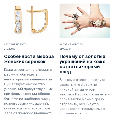
ЧАСОВЫЕ НОВОСТИ
ЧАСОВЫЕ НОВОСТИ
21.02.2018
21.02.2018
Особенности выбора
Почему от золотых
женских сережек
украшений на коже
остается черный
Каждая женщина стремится
след
к тому, чтобы иметь
неповторимый внешний вид.
В первую очередь следует
Существует множество
сказать, что в этом нет
украшений присутствующих
никакой загадки или
при формировании образа.
мистики. Версию о сглазе или
Одними из наиболее часто
порче также можно сразу
используемых украшений,
отбросить, речь идет о
считаются серьги, которые
характере используемых в
делают женскую внешность
изделии материалов.