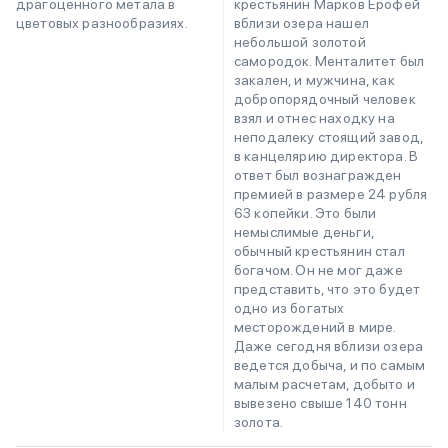
драгоценного метала в
крестьянин Марков Ерофей
цветовых разнообразиях.
вблизи озера нашел
небольшой золотой
самородок. Менталитет был
закален, и мужчина, как
добропорядочный человек
взял и отнес находку на
неподалеку стоящий завод,
в канцелярию директора. В
ответ был вознагражден
премией в размере 24 рубля
63 копейки. Это были
немыслимые деньги,
обычный крестьянин стал
богачом. Он не мог даже
представить, что это будет
одно из богатых
месторождений в мире.
Даже сегодня вблизи озера
ведется добыча, и по самым
малым расчетам, добыто и
вывезено свыше 140 тонн
золота.