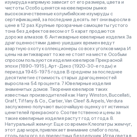
изумруда напрямую зависит от его размера, цвета и
чистоты. Особо ценятся на ювелирном рынке
высококачественные колумбийские изумруды с
сертификацией, за последние десять лет они выросли в
цене в 12 раз. Крупные прозрачные самоцветы густого
тона без дефектов весом от 5 карат продаются
дороже алмазов. 6. Антикварные ювелирные изделия. За
драгоценностями давно ушедших времен ведут
азартную охоту коллекционеры со всех уголков мира. И
цены на антиквариат тоже не стоят на месте. Особым
спросом пользуются изделия ювелиров Прекрасной
эпохи (1890-1915), Арт-Деко (1920-30-е годы) и
периода 1945-1975 годов. В среднем за последнее
десятилетие стоимость старых драгоценностей
выросла на 54 процента. 7. Ювелирные изделия
знаменитых домов. Творения ювелиров таких
известных производителей как Harry Winston, Buccellati,
Graff, Tiffany & Co., Cartier, Van Cleef & Arpels, Verdura
заслуженно получают высочайшую оценку от истинных
ценителей прекрасного. Соответственно и цены за
такие ювелирные изделия растут год от года. 8.
Натуральный жемчуг. Еще со времен Клеопатры жемчуг,
этот дар моря, привлекает внимание слабого пола,
столь падкого до прелестных безделушек. Игра света в