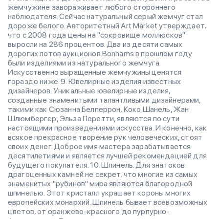
жемчужине завораживает любого стороннего
наблюдателя. Сейчас натуральный серый жемчуг стал
дороже белого. Авторитетный Art Market утверждает,
что с 2008 года цены на "сокровище моллюсков"
выросли на 286 процентов. Два из десяти самых
дорогих лотов аукционов Bonhams в прошлом году
были изделиями из натурального жемчуга.
Искусственно выращенные жемчужины ценятся
гораздо ниже. 9. Ювелирные изделия известных
дизайнеров. Уникальные ювелирные изделия,
созданные знаменитыми талантливыми дизайнерами,
такими как Сюзанна Белперрон, Коко Шанель, Жан
Шлюмбергер, Эльза Перетти, являются по сути
настоящими произведениями искусства. И конечно, как
всякое прекрасное творение рук человеческих, стоят
своих денег. Доброе имя мастера зарабатывается
десятилетиями и является лучшей рекомендацией для
будущего покупателя. 10. Шпинель. Для знатоков
драгоценных камней не секрет, что многие из самых
знаменитых "рубинов" мира являются благородной
шпинелью. Этот кристалл украшает короны многих
европейских монархий. Шпинель бывает всевозможных
цветов, от оранжево-красного до пурпурно-