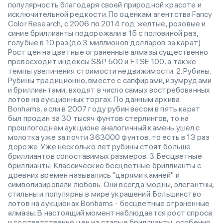
популярность благодаря своей природной красоте и
исключительной редкости. По оценкам агентства Fancy
Color Research, с 2006 по 2014 год желтые, розовые и
синие бриллианты подорожали в 15 с половиной раз,
голубые в 10 раз(до 3 миллионов долларов за карат).
Рост цен на цветные ограненные алмазы существенно
превосходит индексы S&P 500 и FTSE 100, а также
темпы увеличения стоимости недвижимости. 2. Рубины.
Рубины традиционно, вместе с сапфирами, изумрудами
и бриллиантами, входят в число самых востребованных
лотов на аукционных торгах. По данным архива
Bonhams, если в 2007 году рубин весом в пять карат
был продан за 30 тысяч фунтов стерлингов, то на
прошлогоднем аукционе аналогичный камень ушел с
молотка уже за почти 363000 фунтов, то есть в 13 раз
дороже. Уже несколько лет рубины стоят больше
бриллиантов сопоставимых размеров. 3. Бесцветные
бриллианты. Классические бесцветные бриллианты с
древних времен назывались "царями камней" и
символизировали любовь. Они всегда модны, элегантны,
стильны и популярны в мире украшений. Большинство
лотов на аукционах Bonhams - бесцветные ограненные
алмазы. В настоящий момент наблюдается рост спроса
и соответственно цен на старые бриллианты, особенно