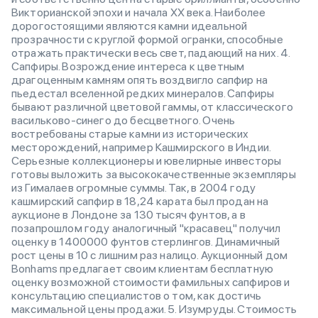
Викторианской эпохи и начала XX века. Наиболее
дорогостоящими являются камни идеальной
прозрачности с круглой формой огранки, способные
отражать практически весь свет, падающий на них. 4.
Сапфиры. Возрождение интереса к цветным
драгоценным камням опять воздвигло сапфир на
пьедестал вселенной редких минералов. Сапфиры
бывают различной цветовой гаммы, от классического
васильково-синего до бесцветного. Очень
востребованы старые камни из исторических
месторождений, например Кашмирского в Индии.
Серьезные коллекционеры и ювелирные инвесторы
готовы выложить за высококачественные экземпляры
из Гималаев огромные суммы. Так, в 2004 году
кашмирский сапфир в 18,24 карата был продан на
аукционе в Лондоне за 130 тысяч фунтов, а в
позапрошлом году аналогичный "красавец" получил
оценку в 1400000 фунтов стерлингов. Динамичный
рост цены в 10 с лишним раз налицо. Аукционный дом
Bonhams предлагает своим клиентам бесплатную
оценку возможной стоимости фамильных сапфиров и
консультацию специалистов о том, как достичь
максимальной цены продажи. 5. Изумруды. Стоимость