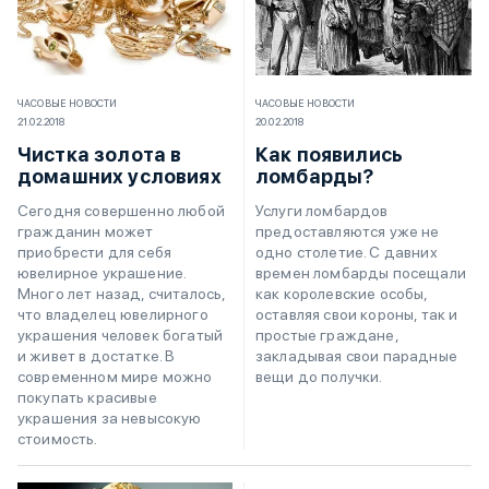
ЧАСОВЫЕ НОВОСТИ
ЧАСОВЫЕ НОВОСТИ
21.02.2018
20.02.2018
Чистка золота в
Как появились
домашних условиях
ломбарды?
Сегодня совершенно любой
Услуги ломбардов
гражданин может
предоставляются уже не
приобрести для себя
одно столетие. С давних
ювелирное украшение.
времен ломбарды посещали
Много лет назад, считалось,
как королевские особы,
что владелец ювелирного
оставляя свои короны, так и
украшения человек богатый
простые граждане,
и живет в достатке. В
закладывая свои парадные
современном мире можно
вещи до получки.
покупать красивые
украшения за невысокую
стоимость.