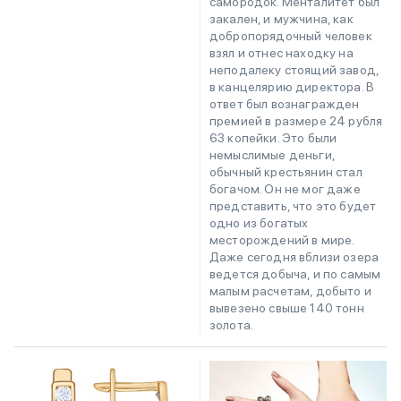
самородок. Менталитет был
закален, и мужчина, как
добропорядочный человек
взял и отнес находку на
неподалеку стоящий завод,
в канцелярию директора. В
ответ был вознагражден
премией в размере 24 рубля
63 копейки. Это были
немыслимые деньги,
обычный крестьянин стал
богачом. Он не мог даже
представить, что это будет
одно из богатых
месторождений в мире.
Даже сегодня вблизи озера
ведется добыча, и по самым
малым расчетам, добыто и
вывезено свыше 140 тонн
золота.