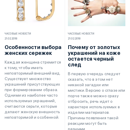
ЧАСОВЫЕ НОВОСТИ
ЧАСОВЫЕ НОВОСТИ
21.02.2018
21.02.2018
Особенности выбора
Почему от золотых
женских сережек
украшений на коже
остается черный
Каждая женщина стремится
след
к тому, чтобы иметь
неповторимый внешний вид.
В первую очередь следует
Существует множество
сказать, что в этом нет
украшений присутствующих
никакой загадки или
при формировании образа.
мистики. Версию о сглазе или
Одними из наиболее часто
порче также можно сразу
используемых украшений,
отбросить, речь идет о
считаются серьги, которые
характере используемых в
делают женскую внешность
изделии материалов.
неповторимой и особенной.
Причины появления такой
реакции могут быть
разными.