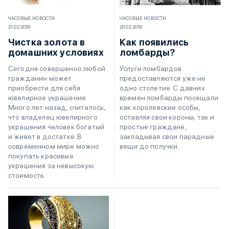
ЧАСОВЫЕ НОВОСТИ
ЧАСОВЫЕ НОВОСТИ
21.02.2018
20.02.2018
Чистка золота в
Как появились
домашних условиях
ломбарды?
Сегодня совершенно любой
Услуги ломбардов
гражданин может
предоставляются уже не
приобрести для себя
одно столетие. С давних
ювелирное украшение.
времен ломбарды посещали
Много лет назад, считалось,
как королевские особы,
что владелец ювелирного
оставляя свои короны, так и
украшения человек богатый
простые граждане,
и живет в достатке. В
закладывая свои парадные
современном мире можно
вещи до получки.
покупать красивые
украшения за невысокую
стоимость.