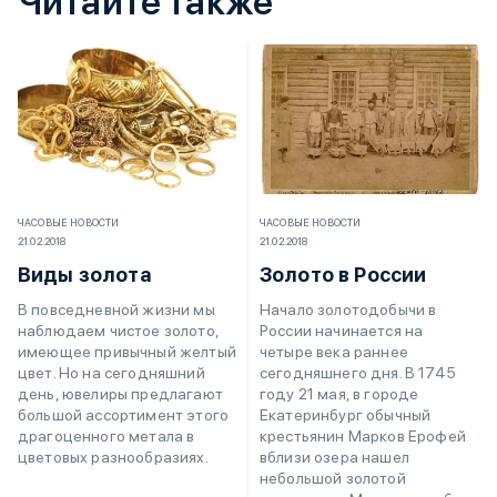
Читайте также
ЧАСОВЫЕ НОВОСТИ
ЧАСОВЫЕ НОВОСТИ
21.02.2018
21.02.2018
Виды золота
Золото в России
В повседневной жизни мы
Начало золотодобычи в
наблюдаем чистое золото,
России начинается на
имеющее привычный желтый
четыре века раннее
цвет. Но на сегодняшний
сегодняшнего дня. В 1745
день, ювелиры предлагают
году 21 мая, в городе
большой ассортимент этого
Екатеринбург обычный
драгоценного метала в
крестьянин Марков Ерофей
цветовых разнообразиях.
вблизи озера нашел
небольшой золотой