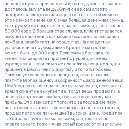
человеку нужны срочно деньги, он не думает о том, как
досталось ему эта вещь. Купил он ее сам или это
подарок, наследство или еще что-то, в такой момент,
это не имеет значения. Самая большая денежная сумма,
которую может выдать под залог ломбард, составляет
50 000 евро. В большинстве случаев, клиент старается
выкупить свою вещь как можно быстрее, но все равно
ломбард заработает на процентах. На кредитные
условия влияет сумма займа. Кредитный процент
может быть до 300 евро. Если сумма большая, то
клиент обговаривает процент с руководителем
учреждения. Человек может заложить вещь под один
процент в месяц или по другому, это 12% годовых.
Помимо установленного процента, клиент так же
платит налог за оценку и сохранность заложенной вещи.
Ломбард сохраняет залог до пяти месяцев, если за это
время клиент не выкупает ее, тогда вещь продают. На
золотых изделиях ломбард больше всего получает
прибыль. Это зависит от того, что за последние пару
лет, стоимость золота увеличилась и соответственно,
продают его уже по нынешней высокой цене. Кредит за
такой залог будет не маленьким, следовательно,
оплата за него тоже. Финансовый кризис отрицательно