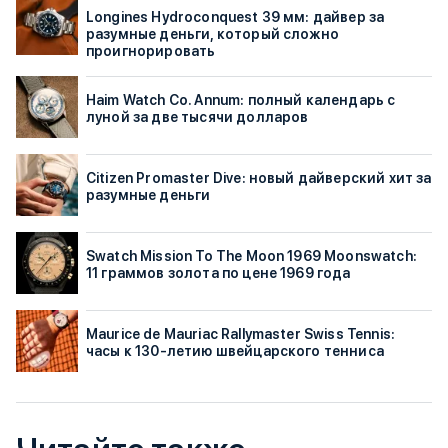
Longines Hydroconquest 39 мм: дайвер за
разумные деньги, который сложно
проигнорировать
Haim Watch Co. Annum: полный календарь с
луной за две тысячи долларов
Citizen Promaster Dive: новый дайверский хит за
разумные деньги
Swatch Mission To The Moon 1969 Moonswatch:
11 граммов золота по цене 1969 года
Maurice de Mauriac Rallymaster Swiss Tennis:
часы к 130-летию швейцарского тенниса