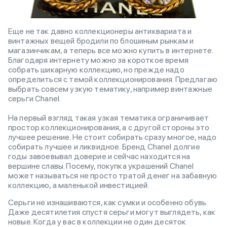
Еще не так давно коллекционеры антиквариата и
винтажных вещей бродили по блошиным рынкам и
магазинчикам, а теперь все можно купить в интернете.
Благодаря интернету можно за короткое время
собрать шикарную коллекцию, но прежде надо
определиться с темой коллекционирования. Предлагаю
выбрать совсем узкую тематику, например винтажные
серьги Chanel.
На первый взгляд такая узкая тематика ограничивает
простор коллекционирования, а с другой стороны это
лучшее решение. Не стоит собирать сразу многое, надо
собирать лучшее и ликвидное. Бренд Chanel долгие
годы завоевывал доверие и сейчас находится на
вершине славы. Посему, покупка украшений Chanel
может называться не просто тратой денег на забавную
коллекцию, а маленькой инвестицией.
Серьги не изнашиваются, как сумки и особенно обувь.
Даже десятилетия спустя серьги могут выглядеть, как
новые. Когда у вас в коллекции не один десяток