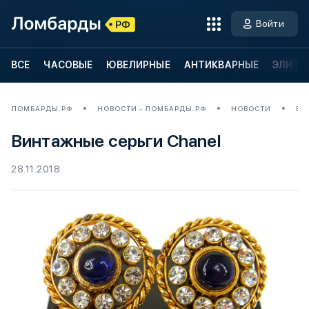
Войти
ВСЕ
ЧАСОВЫЕ
ЮВЕЛИРНЫЕ
АНТИКВАРНЫЕ
ЭЛИТН
ЛОМБАРДЫ.РФ
НОВОСТИ - ЛОМБАРДЫ.РФ
НОВОСТИ
ВИ
Винтажные серьги Chanel
28.11.2018