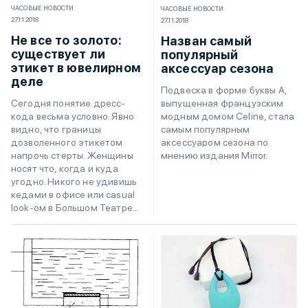
ЧАСОВЫЕ НОВОСТИ
ЧАСОВЫЕ НОВОСТИ
27.11.2018
27.11.2018
Не все то золото:
Назван самый
существует ли
популярный
этикет в ювелирном
аксессуар сезона
деле
Подвеска в форме буквы А,
выпущенная французским
Сегодня понятие дресс-
модным домом Celine, стала
кода весьма условно. Явно
самым популярным
видно, что границы
аксессуаром сезона по
дозволенного этикетом
мнению издания Mirror.
напрочь стерты. Женщины
носят что, когда и куда
угодно. Никого не удивишь
кедами в офисе или casual
look-ом в Большом Театре...