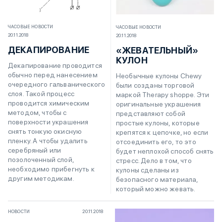
ЧАСОВЫЕ НОВОСТИ
ЧАСОВЫЕ НОВОСТИ
20.11.2018
20.11.2018
ДЕКАПИРОВАНИЕ
«ЖЕВАТЕЛЬНЫЙ»
КУЛОН
Декапирование проводится
обычно перед нанесением
Необычные кулоны Chewy
очередного гальванического
были созданы торговой
слоя. Такой процесс
маркой Therapy shoppe. Эти
проводится химическим
оригинальные украшения
методом, чтобы с
представляют собой
поверхности украшения
простые кулоны, которые
снять тонкую окисную
крепятся к цепочке, но если
пленку. А чтобы удалить
отсоединить его, то это
серебряный или
будет неплохой способ снять
позолоченный слой,
стресс. Дело в том, что
необходимо прибегнуть к
кулоны сделаны из
другим методикам.
безопасного материала,
который можно жевать.
НОВОСТИ
20.11.2018