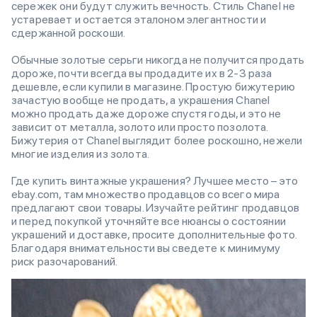
сережек они будут служить вечность. Стиль Chanel не
устаревает и остается эталоном элегантности и
сдержанной роскоши.
Обычные золотые серьги никогда не получится продать
дороже, почти всегда вы продадите их в 2-3 раза
дешевле, если купили в магазине. Простую бижутерию
зачастую вообще не продать, а украшения Chanel
можно продать даже дороже спустя годы, и это не
зависит от металла, золото или просто позолота.
Бижутерия от Chanel выглядит более роскошно, нежели
многие изделия из золота.
Где купить винтажные украшения? Лучшее место – это
ebay.com, там множество продавцов со всего мира
предлагают свои товары. Изучайте рейтинг продавцов
и перед покупкой уточняйте все нюансы о состоянии
украшений и доставке, просите дополнительные фото.
Благодаря внимательности вы сведете к минимуму
риск разочарований.