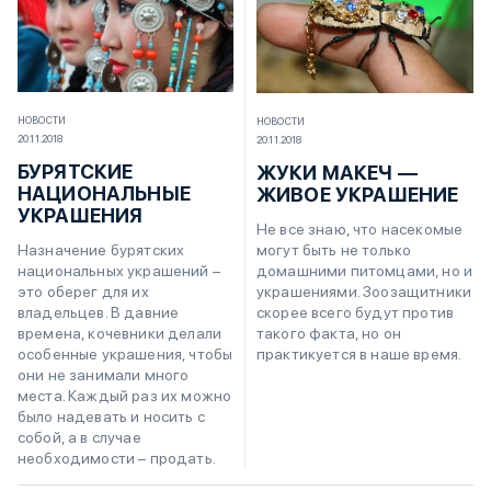
НОВОСТИ
НОВОСТИ
20.11.2018
20.11.2018
БУРЯТСКИЕ
ЖУКИ МАКЕЧ —
НАЦИОНАЛЬНЫЕ
ЖИВОЕ УКРАШЕНИЕ
УКРАШЕНИЯ
Не все знаю, что насекомые
могут быть не только
Назначение бурятских
домашними питомцами, но и
национальных украшений –
украшениями. Зоозащитники
это оберег для их
скорее всего будут против
владельцев. В давние
такого факта, но он
времена, кочевники делали
практикуется в наше время.
особенные украшения, чтобы
они не занимали много
места. Каждый раз их можно
было надевать и носить с
собой, а в случае
необходимости – продать.