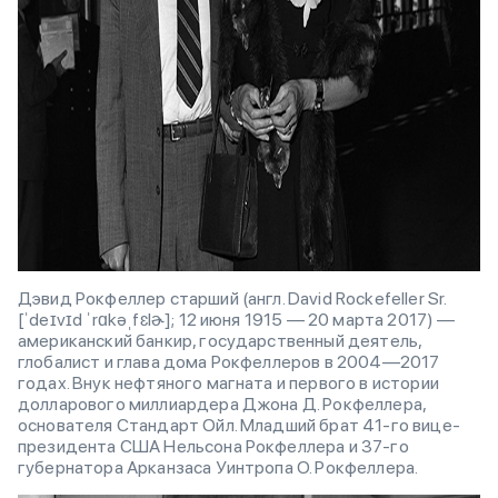
Дэвид Рокфеллер старший (англ. David Rockefeller Sr.
[ˈdeɪvɪd ˈrɑkəˌfɛlɚ]; 12 июня 1915 — 20 марта 2017) —
американский банкир, государственный деятель,
глобалист и глава дома Рокфеллеров в 2004—2017
годах. Внук нефтяного магната и первого в истории
долларового миллиардера Джона Д. Рокфеллера,
основателя Стандарт Ойл. Младший брат 41-го вице-
президента США Нельсона Рокфеллера и 37-го
губернатора Арканзаса Уинтропа О. Рокфеллера.