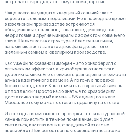
встречаются редко, а потому весьма дорогие.
Чаще всего вы увидите кварцевый кошачий глаз с
серовато-зелеными переливами. Но в последнее время
в ювелирном производстве встречаются
обсидиановые, опаловые, топазовые, диопсидовые,
нефритовые и другие минералы с эффектом кошачьего
глаза. Шелковистая структура и блестящая линия,
напоминающая глаз кота, цимофана делает его
желанным камнем в ювелирном производстве.
Как уже было сказано цимофан – это хризоберилл с
оптическим эффектом, а хризоберилл относится к
дорогим камням. Его стоимость равноценна стоимости
алмаза идентичного размера. А потому в продаже
бывают и подделки. Как отличить натуральный камень
от подделки? Просто надо знать, что хризоберилл
достаточно твердый камень – 85 единиц по шкале
Мооса, поэтому может оставить царапину на стекле.
И еще одна возможность проверки – если натуральный
камень поместить в темное помещение, он будет
светиться, как глаз кошки, с подделкой этого не
произойдет. При естественном освещении подделка