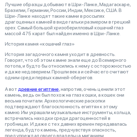
Лучшие образцы добывают в Шри-Ланке, Мадагаскаре,
Бразилии, Германии, России, Индии, Мексике, США. В
Шри-Ланке находят такие камни в россыпях
драгоценных камней в виде гальки размером в грецкий
орех. Самый большой хризоберилловый кошачий глаз
массой 475 карат был найден именно в Шри-Ланке.
История камня «кошачий глаз»
История загадочного камня уходит в древность.
Говорят, что об этом камне знали еще до Всемирного
потопа, и будто бы относились к нему с осторожностью
и даже недоверием. Прошли века и сейчас его считают
одним среди первых камней-оберегов.
А вот
древние египтяне
, напротив, очень ценили этот
камень, ведь он был похож на глаз кошки, а кошек они
весьма почитали. Археологические раскопки
подтверждают благосклонность египтян к этому
камню. Им украшали музыкальные инструменты, кольца,
встречались находки среди драгоценностей в
гробницах. И даже с тех давних времен передавалась
легенда, будто камень, предчувствуя опасность,
предупреждал своего владельца миганием