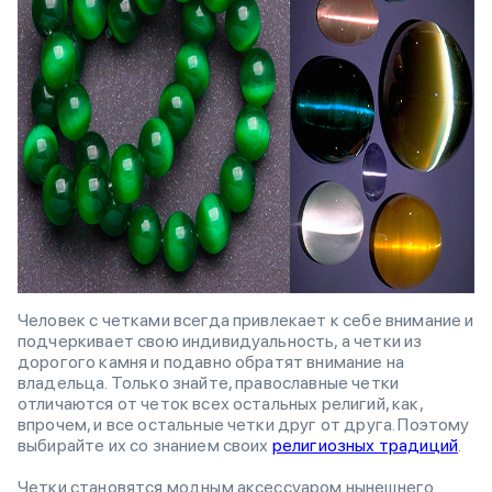
Человек с четками всегда привлекает к себе внимание и
подчеркивает свою индивидуальность, а четки из
дорогого камня и подавно обратят внимание на
владельца. Только знайте, православные четки
отличаются от четок всех остальных религий, как,
впрочем, и все остальные четки друг от друга. Поэтому
выбирайте их со знанием своих
религиозных традиций
.
Четки становятся модным аксессуаром нынешнего