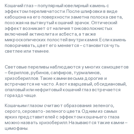
Кошачий глаз – популярный ювелирный камень с
эффектом переливчатости. После шлифовки в виде
кабошона на его поверхности заметна полоска света,
похожая на вытянутый кошачий зрачок. Оптический
эффект возникает от наличия тонковолокнистых
включений актинолита и асбеста, а также
микроскопических полостей внутри камня. Если камень
поворачивать, цвет его меняется – становится чуть
светлее или темнее.
Световые переливы наблюдаются у многих самоцветов
– бериллов, рубинов, сапфиров, турмалинов,
хризобериллов. Такие камни весьма дорогие и
встречаются не часто. А вот кварцевый, обсидиановый,
опаловый или нефритовый кошачий глаз встречается
гораздо чаще.
Кошачьим глазом считают образования зеленого,
серого, серовато-зеленого цвета. Одним из самых
ярких представителей с эффектом кошачьего глаза
можно назвать хризоберилл. Называются такие камни –
цимофаны.