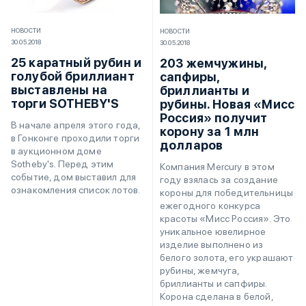
НОВОСТИ
НОВОСТИ
30.05.2018
30.05.2018
25 каратный рубин и
203 жемчужины,
голубой бриллиант
сапфиры,
выставлены на
бриллианты и
торги SOTHEBY'S
рубины. Новая «Мисс
Россия» получит
В начале апреля этого года,
корону за 1 млн
в Гонконге проходили торги
долларов
в аукционном доме
Sotheby's. Перед этим
Компания Mercury в этом
событие, дом выставил для
году взялась за создание
ознакомления список лотов.
короны для победительницы
ежегодного конкурса
красоты «Мисс Россия». Это
уникальное ювелирное
изделие выполнено из
белого золота, его украшают
рубины, жемчуга,
бриллианты и сапфиры.
Корона сделана в белой,