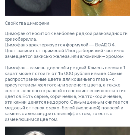
Свойства цимофана
Цимофан относится к наиболее редкой разновидности
хризоберилла.
Цимофан характеризуется формулой — BeAl2O4.
Цвет зависит от примесей. Иногда бериллий частично
замещается закисью железа, или алюминий – хромом.
Цимофан – камень дорогой и редкий. Камень весом в 1
карат может стоить от 15 000 рублей и выше. Самые
распространенные цвета для кошачьего глаза – с
присутствием желтого или зеленого цвета, а также
желто-зеленого в разной степени интенсивности этих
цветов. Есть серые, коричневые, желто-коричневые,
эти камни ценятся недорого. Самым ценным считается
медовый оттенок с ярко-белой (молочной) полосой и
камень с александритовым эффектом, то есть с
изменяющимся цветом.