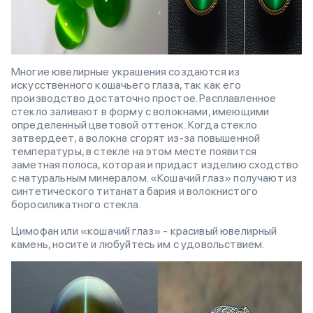
Многие ювелирные украшения создаются из
искусственного кошачьего глаза, так как его
производство достаточно простое. Расплавленное
стекло заливают в форму с волокнами, имеющими
определенный цветовой оттенок. Когда стекло
затвердеет, а волокна сгорят из-за повышенной
температуры, в стекле на этом месте появится
заметная полоса, которая и придаст изделию сходство
с натуральным минералом. «Кошачий глаз» получают из
синтетического титаната бария и волокнистого
боросиликатного стекла.
Цимофан или «кошачий глаз» - красивый ювелирный
камень, носите и любуйтесь им с удовольствием.