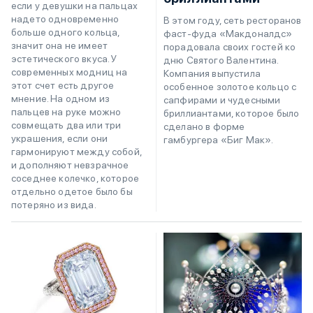
если у девушки на пальцах
надето одновременно
В этом году, сеть ресторанов
больше одного кольца,
фаст-фуда «Макдоналдс»
значит она не имеет
порадовала своих гостей ко
эстетического вкуса. У
дню Святого Валентина.
современных модниц на
Компания выпустила
этот счет есть другое
особенное золотое кольцо с
мнение. На одном из
сапфирами и чудесными
пальцев на руке можно
бриллиантами, которое было
совмещать два или три
сделано в форме
украшения, если они
гамбургера «Биг Мак».
гармонируют между собой,
и дополняют невзрачное
соседнее колечко, которое
отдельно одетое было бы
потеряно из вида.