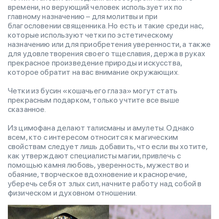
времени, но верующий человек использует их по
главному назначению – для молитвы и при
благословении священника. Но есть и такие среди нас,
которые используют четки по эстетическому
назначению или для приобретения уверенности, а также
для удовлетворения своего тщеславия, держа в руках
прекрасное произведение природы и искусства,
которое обратит на вас внимание окружающих.
Четки из бусин «кошачьего глаза» могут стать
прекрасным подарком, только учтите все выше
сказанное.
Из цимофана делают талисманы и амулеты. Однако
всем, кто с интересом относится к магическим
свойствам следует лишь добавить, что если вы хотите,
как утверждают специалисты магии, привлечь с
помощью камня любовь, уверенность, мужество и
обаяние, творческое вдохновение и красноречие,
уберечь себя от злых сил, начните работу над собой в
физическом и духовном отношении.