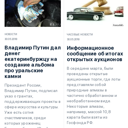
НОВОСТИ
ЧАСОВЫЕ НОВОСТИ
30.05.2018
30.05.2018
Владимир Путин дал
Информационное
денег
сообщение об итогах
екатеринбуржцу на
открытых аукционов
создание альбома
В середине марта, были
про уральские
проведены открытые
камни
аукционные торги, где лоты
представляли собой
Президент России,
природные алмазы в
Владимир Путин, подписал
частично обработанном и
указ о грантах,
необработанном виде.
поддерживающих проекты в
Некоторые алмазы,
сфере искусства и культуры.
например, массой 10,8
Уже есть сотня
карата были взяты из
счастливчиков, среди
Госфонда РФ.
которых уроженец