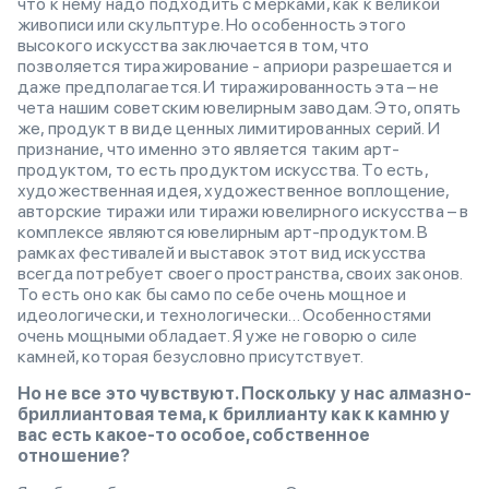
что к нему надо подходить с мерками, как к великой
живописи или скульптуре. Но особенность этого
высокого искусства заключается в том, что
позволяется тиражирование - априори разрешается и
даже предполагается. И тиражированность эта – не
чета нашим советским ювелирным заводам. Это, опять
же, продукт в виде ценных лимитированных серий. И
признание, что именно это является таким арт-
продуктом, то есть продуктом искусства. То есть,
художественная идея, художественное воплощение,
авторские тиражи или тиражи ювелирного искусства – в
комплексе являются ювелирным арт-продуктом. В
рамках фестивалей и выставок этот вид искусства
всегда потребует своего пространства, своих законов.
То есть оно как бы само по себе очень мощное и
идеологически, и технологически… Особенностями
очень мощными обладает. Я уже не говорю о силе
камней, которая безусловно присутствует.
Но не все это чувствуют. Поскольку у нас алмазно-
бриллиантовая тема, к бриллианту как к камню у
вас есть какое-то особое, собственное
отношение?