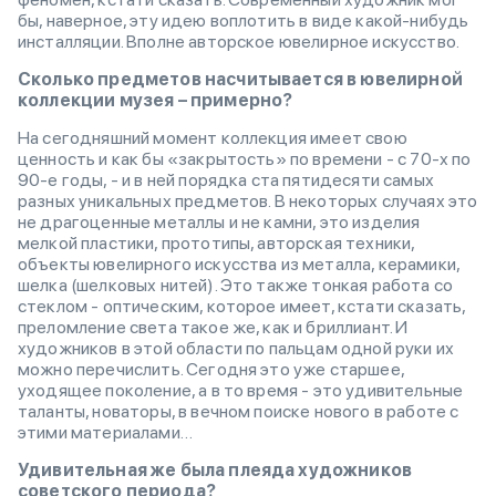
бы, наверное, эту идею воплотить в виде какой-нибудь
инсталляции. Вполне авторское ювелирное искусство.
Сколько предметов насчитывается в ювелирной
коллекции музея – примерно?
На сегодняшний момент коллекция имеет свою
ценность и как бы «закрытость» по времени - с 70-х по
90-е годы, - и в ней порядка ста пятидесяти самых
разных уникальных предметов. В некоторых случаях это
не драгоценные металлы и не камни, это изделия
мелкой пластики, прототипы, авторская техники,
объекты ювелирного искусства из металла, керамики,
шелка (шелковых нитей). Это также тонкая работа со
стеклом - оптическим, которое имеет, кстати сказать,
преломление света такое же, как и бриллиант. И
художников в этой области по пальцам одной руки их
можно перечислить. Сегодня это уже старшее,
уходящее поколение, а в то время - это удивительные
таланты, новаторы, в вечном поиске нового в работе с
этими материалами…
Удивительная же была плеяда художников
советского периода?