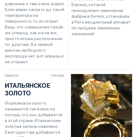
давление и там очень жарко.
Express, которой
Если алмаз нагреть до такой
принадлежит ювелирная
температуры на
фабрика Gemmi, установила
поверхности, то он сгорит.
в Риге вендинговый аппарат
Ведь это совершенно такой-
по продаже ювелирных
же углерод, как и в печке,
украшений.
просто атомы расположены
по-другому. А в земной
мантии свободного
кислорода нет, вот алмазы и
не сгорают.
НОВОСТИ
17.01.2019
ИТАЛЬЯНСКОЕ
ЗОЛОТО
Итальянское золото
называется так вовсе не
потому, что оно добывается
в этой стране. Итальянские
золотые запасы невелики.
Ежегодно там добывается