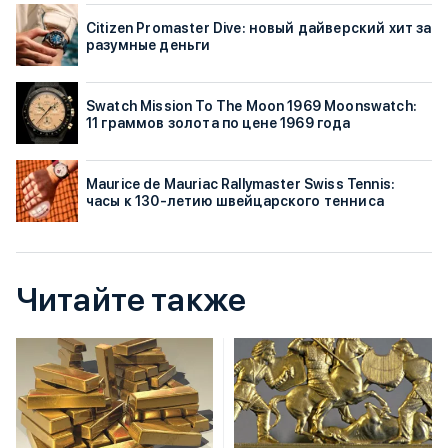
Citizen Promaster Dive: новый дайверский хит за
разумные деньги
Swatch Mission To The Moon 1969 Moonswatch:
11 граммов золота по цене 1969 года
Maurice de Mauriac Rallymaster Swiss Tennis:
часы к 130-летию швейцарского тенниса
Читайте также