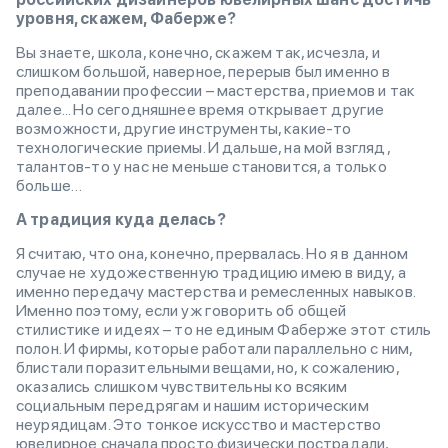
уровня, скажем, Фаберже?
Вы знаете, школа, конечно, скажем так, исчезла, и
слишком большой, наверное, перерыв был именно в
преподавании профессии – мастерства, приемов и так
далее... Но сегодняшнее время открывает другие
возможности, другие инструменты, какие-то
технологические приемы. И дальше, на мой взгляд,
талантов-то у нас не меньше становится, а только
больше…
А традиция куда делась?
Я считаю, что она, конечно, прервалась. Но я в данном
случае не художественную традицию имею в виду, а
именно передачу мастерства и ремесленных навыков.
Именно поэтому, если уж говорить об общей
стилистике и идеях – то не единым Фаберже этот стиль
полон. И фирмы, которые работали параллельно с ним,
блистали поразительными вещами, но, к сожалению,
оказались слишком чувствительны ко всяким
социальным передрягам и нашим историческим
неурядицам. Это тонкое искусство и мастерство
ювелирное сначала просто физически пострадали,