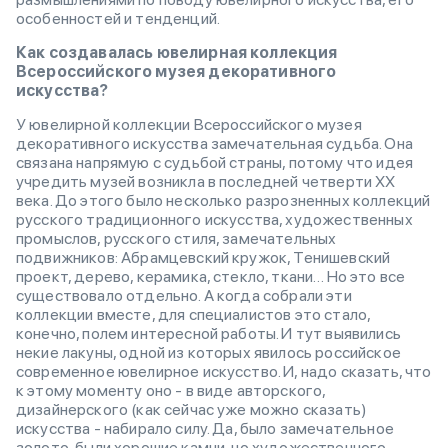
особенностей и тенденций.
Как создавалась ювелирная коллекция
Всероссийского музея декоративного
искусства?
У ювелирной коллекции Всероссийского музея
декоративного искусства замечательная судьба. Она
связана напрямую с судьбой страны, потому что идея
учредить музей возникла в последней четверти XX
века. До этого было несколько разрозненных коллекций
русского традиционного искусства, художественных
промыслов, русского стиля, замечательных
подвижников: Абрамцевский кружок, Тенишевский
проект, дерево, керамика, стекло, ткани… Но это все
существовало отдельно. А когда собрали эти
коллекции вместе, для специалистов это стало,
конечно, полем интересной работы. И тут выявились
некие лакуны, одной из которых явилось российское
современное ювелирное искусство. И, надо сказать, что
к этому моменту оно - в виде авторского,
дизайнерского (как сейчас уже можно сказать)
искусства - набирало силу. Да, было замечательное
золото, были хорошие камни, но художественного