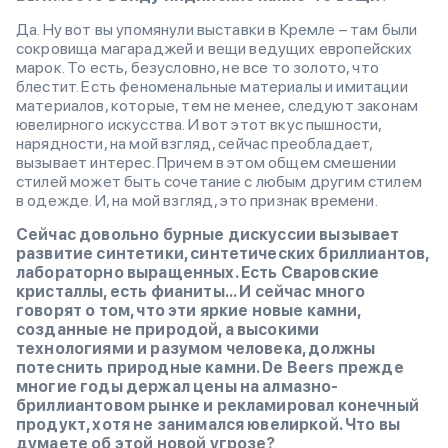
Да. Ну вот вы упомянули выставки в Кремле – там были
сокровища магараджей и вещи ведущих европейских
марок. То есть, безусловно, не все то золото, что
блестит. Есть феноменальные материалы и имитации
материалов, которые, тем не менее, следуют законам
ювелирного искусства. И вот этот вкус пышности,
нарядности, на мой взгляд, сейчас преобладает,
вызывает интерес. Причем в этом общем смешении
стилей может быть сочетание с любым другим стилем
в одежде. И, на мой взгляд, это признак времени.
Сейчас довольно бурные дискуссии вызывает
развитие синтетики, синтетических бриллиантов,
лабораторно выращенных. Есть Сваровские
кристаллы, есть фианиты... И сейчас много
говорят о том, что эти яркие новые камни,
созданные не природой, а высокими
технологиями и разумом человека, должны
потеснить природные камни. De Beers прежде
многие годы держал цены на алмазно-
бриллиантовом рынке и рекламировал конечный
продукт, хотя не занимался ювелиркой. Что вы
думаете об этой новой угрозе?