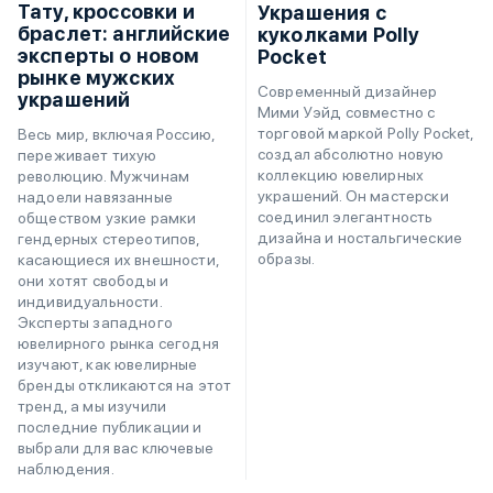
Тату, кроссовки и
Украшения с
браслет: английские
куколками Polly
эксперты о новом
Pocket
рынке мужских
Современный дизайнер
украшений
Мими Уэйд совместно с
торговой маркой Polly Pocket,
Весь мир, включая Россию,
создал абсолютно новую
переживает тихую
коллекцию ювелирных
революцию. Мужчинам
украшений. Он мастерски
надоели навязанные
соединил элегантность
обществом узкие рамки
дизайна и ностальгические
гендерных стереотипов,
образы.
касающиеся их внешности,
они хотят свободы и
индивидуальности.
Эксперты западного
ювелирного рынка сегодня
изучают, как ювелирные
бренды откликаются на этот
тренд, а мы изучили
последние публикации и
выбрали для вас ключевые
наблюдения.