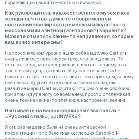
поражающий своей точностью и новизной.
Как руководитель художественного музея и как
женщина, что вы думаете о современном
состоянии ювелирного ремесла и искусства - в
массовом или элитном (элитарном?) варианте?
Можете отметить какие-то направления, которые
вам лично интересны?
На персональном уровне я для себя выделяю Cartier и
очень понимаю практически все, что они делают. То
есть их тренд мне совершенно понятен – почему это
так, почему двадцатилетней давности часы Cartier
были вот такие, в соответствии с тем периодом, почему
они сейчас другие. Я с удовольствием наблюдаю
развитие марки Cartier, считаю, что они очень спокойно
при этом идут в ногу со временем, просто отслеживая
очень тонкие какие-то влечения, настроения, веяния.
Вы бываете на наших ювелирных выставках –
«Русский стиль», «JUNWEX»?
Я как раз недавно была на очень интересной
презентации – это балетная коллекция Sasonko. И
конечно, меня всегда радует тематический розыгрыш –