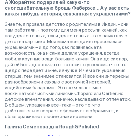
А Жюрайтис подарил ей какую-то
сногсшибательную брошь Фаберже… А у вас есть
какая-нибудь история, связанная с украшениями?
Знаете, я провела детство с родителями в Индии, - они
там работали, - поэтому для меня россыпи камней, как
полудрагоценных, так и драгоценных – это памятная с
детства картинка. Моя мама всегда интересовалась
украшениями – и до того, как появилась эта
возможность, она и сама делала украшения, всегда
любила крупные вещи, большие камни. Она и до сих пор,
дай ей Бог здоровья, что-то носит с успехом, а что-то
щедро передает и мне, и внучке. И чем эти украшения
старше, тем значимее становятся. И все они интересны
разнообразием и связью с восточной историей,
индийскими базарами… Это не мешает мне
восхищаться чистыми линиями Chopard или Cartier, но
детские впечатления, конечно, накладывают отпечаток.
В общем, украшения все-таки – это то, что
действительно возраст оформляет и обрамляет, и
облагораживают любые знаки времени.
Галина
Семенова
для
Rough&Polished