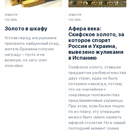
НОВОСТИ
НОВОСТИ
17.01.2019
17.01.2019
Золото в шкафу
Афера века:
Скифское золото, за
Устояв перед искушением
которое спорят
присвоить найденный клад,
Россия и Украина,
житель Бремена получил
вывезено жуликами
награду – пусть и не
в Испанию
великую, но зато спит
спокойно.
Скифское золото, ставшее
предметом разбирательства
двух стран, едва не было
потеряно навсегда, потому
что на «ничейное»
сокровище положили глаз
предприимчивые украинцы.
При этом, если бы все пошло
по их плану, эту операцию
можно было смело назвать
аферой столетия. Но в самый
последний момент схема