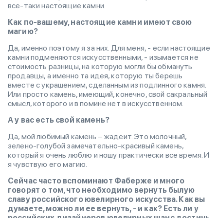
все-таки настоящие камни.
Как по-вашему, настоящие камни имеют свою
магию?
Да, именно поэтому я за них. Для меня, - если настоящие
камни подменяются искусственными, - изымается не
стоимость разницы, на которую могли бы обмануть
продавцы, а именно та идея, которую ты берешь
вместе с украшением, сделанным из подлинного камня.
Или просто камень, имеющий, конечно, свой сакральный
смысл, которого и в помине нет в искусственном.
А у вас есть свой камень?
Да, мой любимый камень – жадеит. Это молочный,
зелено-голубой замечательно-красивый камень,
который я очень люблю и ношу практически все время. И
я чувствую его магию.
Сейчас часто вспоминают Фаберже и много
говорят о том, что необходимо вернуть былую
славу российского ювелирного искусства. Как вы
думаете, можно ли ее вернуть, - и как? Есть ли у
российских дизайнеров ювелирных шанс достичь