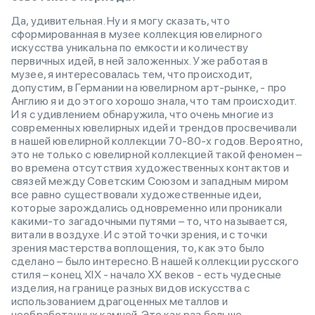
Да, удивительная. Ну и я могу сказать, что
сформированная в музее коллекция ювелирного
искусства уникальна по емкости и количеству
первичных идей, в ней заложенных. Уже работая в
музее, я интересовалась тем, что происходит,
допустим, в Германии на ювелирном арт-рынке, - про
Англию я и до этого хорошо знала, что там происходит.
И я с удивлением обнаружила, что очень многие из
современных ювелирных идей и трендов просвечивали
в нашей ювелирной коллекции 70-80-х годов. Вероятно,
это не только с ювелирной коллекцией такой феномен –
во времена отсутствия художественных контактов и
связей между Советским Союзом и западным миром
все равно существовали художественные идеи,
которые зарождались одновременно или проникали
какими-то загадочными путями – то, что называется,
витали в воздухе. И с этой точки зрения, и с точки
зрения мастерства воплощения, то, как это было
сделано – было интересно. В нашей коллекции русского
стиля – конец XIX - начало XX веков - есть чудесные
изделия, на границе разных видов искусства с
использованием драгоценных металлов и
необработанных камней. Это как раз больше