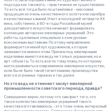
подхода как такового, – практически не существовало.
То есть всё тогда было по штамповке - массовая
продукция из очень качественного золота или серебра
и качественных камней. И вот в последней четверти ХХ
века, собственно, в 80-е годы Российский музей
декоративного искусства начинает формировать
коллекцию авторских ювелирных украшений. Это
работы, сделанные специально к конкурсным
всесоюзным выставкам. По этому направлению
формируется некий пул художников, которые
занимаются именно этим. Причем под ювелирными
изделиями имеются в виду не только украшения, но и
арт-объекты. То есть все по тому плану, по которому
могло развиваться современное ювелирное искусство,
если бы не было такой гигантомании, производства
всего в огромных тиражах и так далее.
Но это ведь не отменяет заслуг ювелирной
промышленности советского периода, правда?
Совершенно верно, потому что сам факт того, что
такое количество ювелирных украшений такого
качества изготавливалось - это тоже очень интересный
феномен, кстати сказать. Современный художник мог