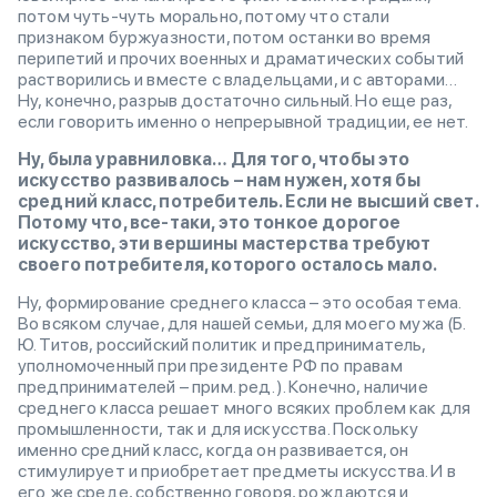
потом чуть-чуть морально, потому что стали
признаком буржуазности, потом останки во время
перипетий и прочих военных и драматических событий
растворились и вместе с владельцами, и с авторами…
Ну, конечно, разрыв достаточно сильный. Но еще раз,
если говорить именно о непрерывной традиции, ее нет.
Ну, была уравниловка… Для того, чтобы это
искусство развивалось – нам нужен, хотя бы
средний класс, потребитель. Если не высший свет.
Потому что, все-таки, это тонкое дорогое
искусство, эти вершины мастерства требуют
своего потребителя, которого осталось мало.
Ну, формирование среднего класса – это особая тема.
Во всяком случае, для нашей семьи, для моего мужа (Б.
Ю. Титов, российский политик и предприниматель,
уполномоченный при президенте РФ по правам
предпринимателей – прим. ред.). Конечно, наличие
среднего класса решает много всяких проблем как для
промышленности, так и для искусства. Поскольку
именно средний класс, когда он развивается, он
стимулирует и приобретает предметы искусства. И в
его же среде, собственно говоря, рождаются и