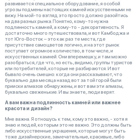
развивается специальное оборудование, я особой
угрозы подмены настоящих камней искусственными не
вижу. На мой-то взгляд это просто должно разойтись
на два разных рынка. Понятно, кому-то нужна
подлинность камней, а кому-то - декоративность. Я
достаточно много путешествовала, и вот Камбоджа и
тот Юго-Восток – это как раз те места, где
присутствие самоцветов логично, и на этот рынок
поступает огромное количество, в том числе, и
искусственных камней. Они вперемешку, и там можно
разобраться, где что, но есть, видимо, группы туристов
или потребителей, которые не разбираются. И вот
бывало очень смешно: когда они рассказывают, что
буквально два месяца назад вот за той горой были
прииски алмазов обнаружены, и вот вам эти алмазы,
буквально свеженькие. И вы знаете, люди верят.
А вам важна подлинность камней или важнее
красота и дизайн?
Мне важна. Я отношусь к тем, кому это важно, - хотя я
знаю и людей, которым это не важно. Это должны быть
либо искусственные украшения, которые могут быть
тоже дизайнерские, замечательные, красивые, либо