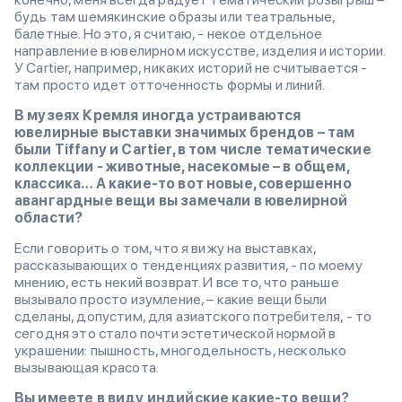
будь там шемякинские образы или театральные,
балетные. Но это, я считаю, - некое отдельное
направление в ювелирном искусстве, изделия и истории.
У Cartier, например, никаких историй не считывается -
там просто идет отточенность формы и линий.
В музеях Кремля иногда устраиваются
ювелирные выставки значимых брендов – там
были Tiffany и Cartier, в том числе тематические
коллекции - животные, насекомые – в общем,
классика… А какие-то вот новые, совершенно
авангардные вещи вы замечали в ювелирной
области?
Если говорить о том, что я вижу на выставках,
рассказывающих о тенденциях развития, - по моему
мнению, есть некий возврат. И все то, что раньше
вызывало просто изумление, – какие вещи были
сделаны, допустим, для азиатского потребителя, - то
сегодня это стало почти эстетической нормой в
украшении: пышность, многодельность, несколько
вызывающая красота.
Вы имеете в виду индийские какие-то вещи?