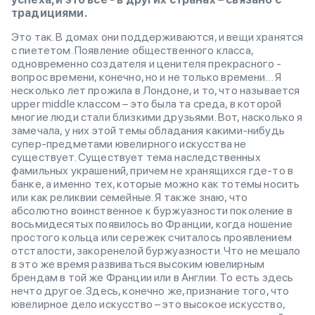
традициями.
Это так. В домах они поддерживаются, и вещи хранятся
с пиететом. Появление общественного класса,
одновременно создателя и ценителя прекрасного -
вопрос времени, конечно, но и не только времени… Я
несколько лет прожила в Лондоне, и то, что называется
upper middle классом – это была та среда, в которой
многие люди стали близкими друзьями. Вот, насколько я
замечала, у них этой темы обладания какими-нибудь
супер-предметами ювелирного искусства не
существует. Существует тема наследственных
фамильных украшений, причем не хранящихся где-то в
банке, а именно тех, которые можно как тотемы носить
или как реликвии семейные. Я также знаю, что
абсолютно воинственное к буржуазности поколение в
восьмидесятых появилось во Франции, когда ношение
простого кольца или сережек считалось проявлением
отсталости, закоренелой буржуазности. Что не мешало
в это же время развиваться высоким ювелирным
брендам в той же Франции или в Англии. То есть здесь
нечто другое. Здесь, конечно же, признание того, что
ювелирное дело искусство – это высокое искусство,