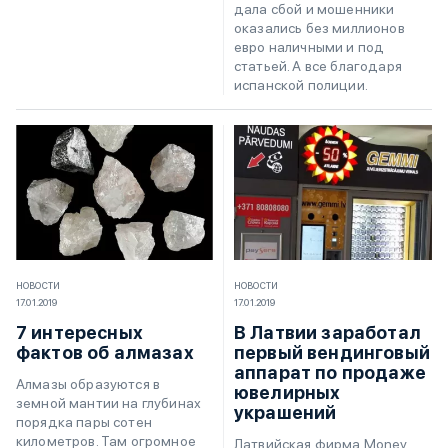
дала сбой и мошенники
оказались без миллионов
евро наличными и под
статьей. А все благодаря
испанской полиции.
НОВОСТИ
НОВОСТИ
17.01.2019
17.01.2019
7 интересных
В Латвии заработал
фактов об алмазах
первый вендинговый
аппарат по продаже
Алмазы образуются в
ювелирных
земной мантии на глубинах
украшений
порядка пары сотен
километров. Там огромное
Латвийская фирма Money