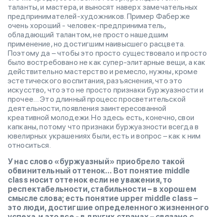
таланты, и мастера, и выносят наверх замечательных
предпринимателей-художников. Пример Фаберже
очень хороший - человек-предприниматель,
обладающий талантом, не просто нашедшим
применение, но достигшим наивысшего расцвета.
Поэтому да – чтобы это просто существовало и просто
было востребовано не как супер-элитарные вещи, а как
действительно мастерство и ремесло, нужны, кроме
эстетического воспитания, разъяснения, что это
искусство, что это не просто признаки буржуазности и
прочее… Это длинный процесс просветительской
деятельности, появления заинтересованной
креативной молодежи. Но здесь есть, конечно, свои
капканы, потому что признаки буржуазности всегда в
ювелирных украшениях были, есть и вопрос – как к ним
относиться.
У нас слово «буржуазный» приобрело такой
обвинительный оттенок… Вот понятие middle
class носит оттенок если не уважения, то
респектабельности, стабильности – в хорошем
смысле слова; есть понятие upper middle class –
это люди, достигшие определенного жизненного
успеха, и это все - в других странах – связано с