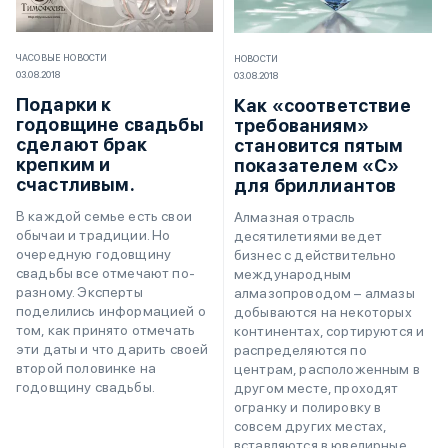
ЧАСОВЫЕ НОВОСТИ
НОВОСТИ
03.08.2018
03.08.2018
Подарки к
Как «соответствие
годовщине свадьбы
требованиям»
сделают брак
становится пятым
крепким и
показателем «С»
счастливым.
для бриллиантов
В каждой семье есть свои
Алмазная отрасль
обычаи и традиции. Но
десятилетиями ведет
очередную годовщину
бизнес с действительно
свадьбы все отмечают по-
международным
разному. Эксперты
алмазопроводом – алмазы
поделились информацией о
добываются на некоторых
том, как принято отмечать
континентах, сортируются и
эти даты и что дарить своей
распределяются по
второй половинке на
центрам, расположенным в
годовщину свадьбы.
другом месте, проходят
огранку и полировку в
совсем других местах,
вставляются в ювелирные