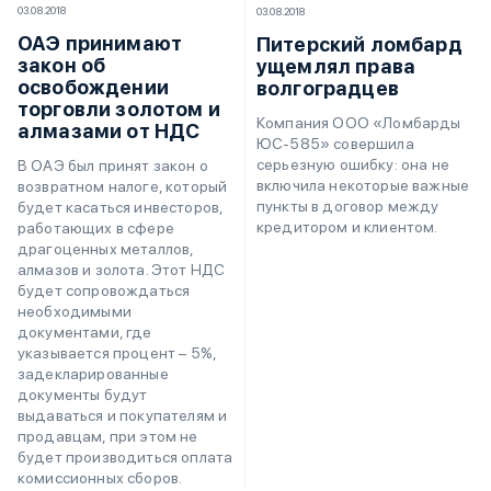
03.08.2018
03.08.2018
ОАЭ принимают
Питерский ломбард
закон об
ущемлял права
освобождении
волгоградцев
торговли золотом и
Компания ООО «Ломбарды
алмазами от НДС
ЮС-585» совершила
серьезную ошибку: она не
В ОАЭ был принят закон о
включила некоторые важные
возвратном налоге, который
пункты в договор между
будет касаться инвесторов,
кредитором и клиентом.
работающих в сфере
драгоценных металлов,
алмазов и золота. Этот НДС
будет сопровождаться
необходимыми
документами, где
указывается процент – 5%,
задекларированные
документы будут
выдаваться и покупателям и
продавцам, при этом не
будет производиться оплата
комиссионных сборов.