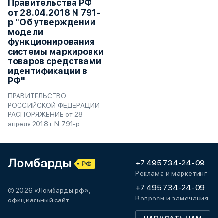
Правительства РФ
от 28.04.2018 N 791-
р "Об утверждении
модели
функционирования
системы маркировки
товаров средствами
идентификации в
РФ"
ПРАВИТЕЛЬСТВО
РОССИЙСКОЙ ФЕДЕРАЦИИ
РАСПОРЯЖЕНИЕ от 28
апреля 2018 г. N 791-р
+7 495 734-24-09
Реклама и маркетинг
+7 495 734-24-09
© 2026 «Ломбарды.рф»,
Вопросы и замечания
официальный сайт