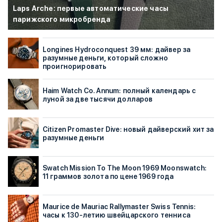
Laps Arche: первые автоматические часы
парижского микробренда
Longines Hydroconquest 39 мм: дайвер за
разумные деньги, который сложно
проигнорировать
Haim Watch Co. Annum: полный календарь с
луной за две тысячи долларов
Citizen Promaster Dive: новый дайверский хит за
разумные деньги
Swatch Mission To The Moon 1969 Moonswatch:
11 граммов золота по цене 1969 года
Maurice de Mauriac Rallymaster Swiss Tennis:
часы к 130-летию швейцарского тенниса