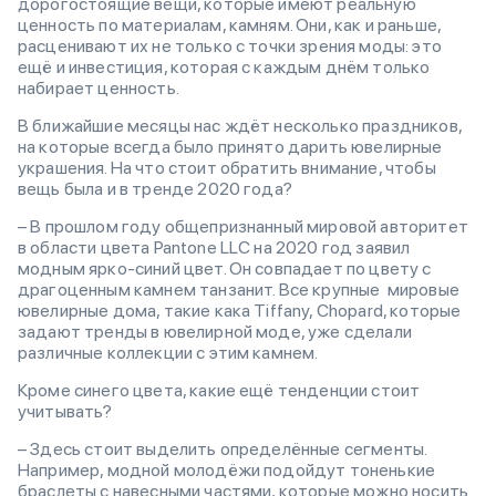
дорогостоящие вещи, которые имеют реальную
ценность по материалам, камням. Они, как и раньше,
расценивают их не только с точки зрения моды: это
ещё и инвестиция, которая с каждым днём только
набирает ценность.
В ближайшие месяцы нас ждёт несколько праздников,
на которые всегда было принято дарить ювелирные
украшения. На что стоит обратить внимание, чтобы
вещь была и в тренде 2020 года?
– В прошлом году общепризнанный мировой авторитет
в области цвета Pantone LLC на 2020 год заявил
модным ярко-синий цвет. Он совпадает по цвету с
драгоценным камнем танзанит. Все крупные мировые
ювелирные дома, такие кака Tiffany, Chopard, которые
задают тренды в ювелирной моде, уже сделали
различные коллекции с этим камнем.
Кроме синего цвета, какие ещё тенденции стоит
учитывать?
– Здесь стоит выделить определённые сегменты.
Например, модной молодёжи подойдут тоненькие
браслеты с навесными частями, которые можно носить