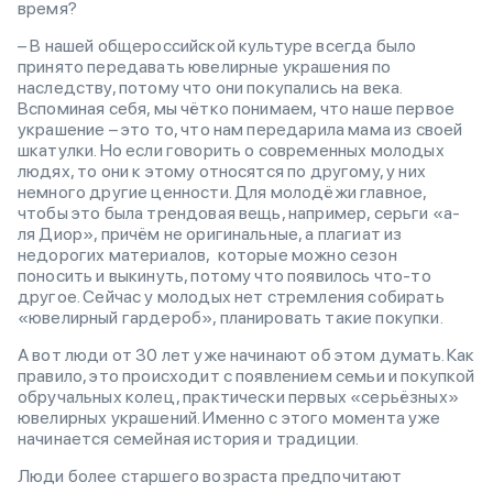
время?
– В нашей общероссийской культуре всегда было
принято передавать ювелирные украшения по
наследству, потому что они покупались на века.
Вспоминая себя, мы чётко понимаем, что наше первое
украшение – это то, что нам передарила мама из своей
шкатулки. Но если говорить о современных молодых
людях, то они к этому относятся по другому, у них
немного другие ценности. Для молодёжи главное,
чтобы это была трендовая вещь, например, серьги «а-
ля Диор», причём не оригинальные, а плагиат из
недорогих материалов, которые можно сезон
поносить и выкинуть, потому что появилось что-то
другое. Сейчас у молодых нет стремления собирать
«ювелирный гардероб», планировать такие покупки.
А вот люди от 30 лет уже начинают об этом думать. Как
правило, это происходит с появлением семьи и покупкой
обручальных колец, практически первых «серьёзных»
ювелирных украшений. Именно с этого момента уже
начинается семейная история и традиции.
Люди более старшего возраста предпочитают