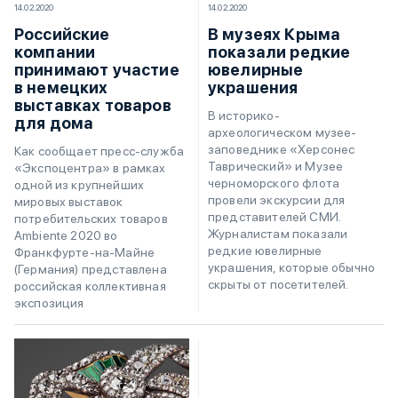
14.02.2020
14.02.2020
Российские
В музеях Крыма
компании
показали редкие
принимают участие
ювелирные
в немецких
украшения
выставках товаров
В историко-
для дома
археологическом музее-
заповеднике «Херсонес
Как сообщает пресс-служба
Таврический» и Музее
«Экспоцентра» в рамках
черноморского флота
одной из крупнейших
провели экскурсии для
мировых выставок
представителей СМИ.
потребительских товаров
Журналистам показали
Ambiente 2020 во
редкие ювелирные
Франкфурте-на-Майне
украшения, которые обычно
(Германия) представлена
скрыты от посетителей.
российская коллективная
экспозиция