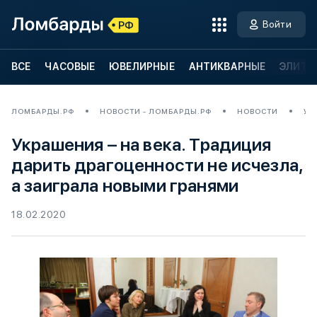
Войти
ВСЕ
ЧАСОВЫЕ
ЮВЕЛИРНЫЕ
АНТИКВАРНЫЕ
ЭЛИТН
ЛОМБАРДЫ.РФ
НОВОСТИ - ЛОМБАРДЫ.РФ
НОВОСТИ
УК
Украшения – на века. Традиция
дарить драгоценности не исчезла,
а заиграла новыми гранями
18.02.2020