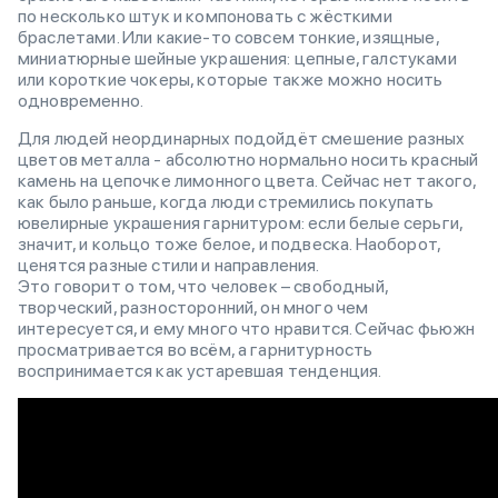
по несколько штук и компоновать с жёсткими
браслетами. Или какие-то совсем тонкие, изящные,
миниатюрные шейные украшения: цепные, галстуками
или короткие чокеры, которые также можно носить
одновременно.
Для людей неординарных подойдёт смешение разных
цветов металла - абсолютно нормально носить красный
камень на цепочке лимонного цвета. Сейчас нет такого,
как было раньше, когда люди стремились покупать
ювелирные украшения гарнитуром: если белые серьги,
значит, и кольцо тоже белое, и подвеска. Наоборот,
ценятся разные стили и направления.
Это говорит о том, что человек – свободный,
творческий, разносторонний, он много чем
интересуется, и ему много что нравится. Сейчас фьюжн
просматривается во всём, а гарнитурность
воспринимается как устаревшая тенденция.