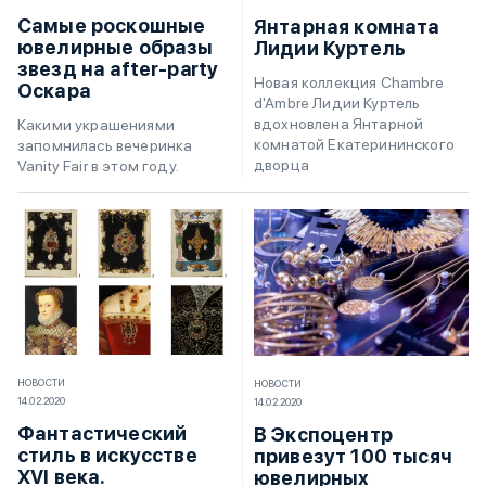
Самые роскошные
Янтарная комната
ювелирные образы
Лидии Куртель
звезд на after-party
Новая коллекция Chambre
Оскара
d'Ambre Лидии Куртель
вдохновлена Янтарной
Какими украшениями
комнатой Екатерининского
запомнилась вечеринка
дворца
Vanity Fair в этом году.
НОВОСТИ
НОВОСТИ
14.02.2020
14.02.2020
Фантастический
В Экспоцентр
стиль в искусстве
привезут 100 тысяч
XVI века.
ювелирных