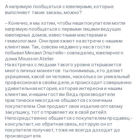
А напрямую пообщаться с ювелирами, которые
выполняют такие заказы, можно?
– Конечно, и мы хотим, чтобы наши покупатели могли
напрямую пообщаться с первыми лицами ведущих
ювелирных домов, известными мастерами и
геммологами. Они приезжают на встречи с нашими
клиентами. Так, совсем недавно у нас в гостях
побывал Михаил Эпштейн– совладелец ювелирного
дома Mousson Atelier.
На встречах с людьми такого уровня открывается
много личных моментов: ты понимаешь, кто делает
украшения, какой он человек, насколько он уникальный
профессионал в своём деле, и происходит совершенно
удивительная история, которая интересна и нашим
клиентам, и нашим гостям. Ведь производители
практически никогда не общаются с конечным
покупателем. Они продают свои изделия оптовому
закупщику, тот отправляет их в свой ритейл.
Непосредственно общается с покупателем продавец-
консультант, но обратная связь, которую он от
покупателя получает, тоже не всегда доходит до
производителя.