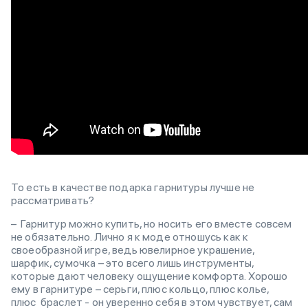
То есть в качестве подарка гарнитуры лучше не
рассматривать?
– Гарнитур можно купить, но носить его вместе совсем
не обязательно. Лично я к моде отношусь как к
своеобразной игре, ведь ювелирное украшение,
шарфик, сумочка – это всего лишь инструменты,
которые дают человеку ощущение комфорта. Хорошо
ему в гарнитуре – серьги, плюс кольцо, плюс колье,
плюс браслет - он уверенно себя в этом чувствует, сам