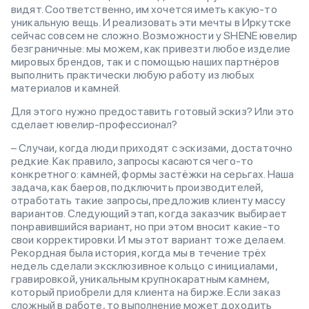
видят. Соответственно, им хочется иметь какую-то
уникальную вещь. И реализовать эти мечты в Иркутске
сейчас совсем не сложно. Возможности у SHENE ювелир
безграничные: мы можем, как привезти любое изделие
мировых брендов, так и с помощью наших партнёров
выполнить практически любую работу из любых
материалов и камней.
Для этого нужно предоставить готовый эскиз? Или это
сделает ювелир-профессионал?
– Случаи, когда люди приходят с эскизами, достаточно
редкие. Как правило, запросы касаются чего-то
конкретного: камней, формы застёжки на серьгах. Наша
задача, как баеров, подключить производителей,
отработать такие запросы, предложив клиенту массу
вариантов. Следующий этап, когда заказчик выбирает
понравившийся вариант, но при этом вносит какие-то
свои корректировки. И мы этот вариант тоже делаем.
Рекордная была история, когда мы в течение трёх
недель сделали эксклюзивное кольцо с инициалами,
гравировкой, уникальным крупнокаратным камнем,
который приобрели для клиента на бирже. Если заказ
сложный в работе, то выполнение может доходить