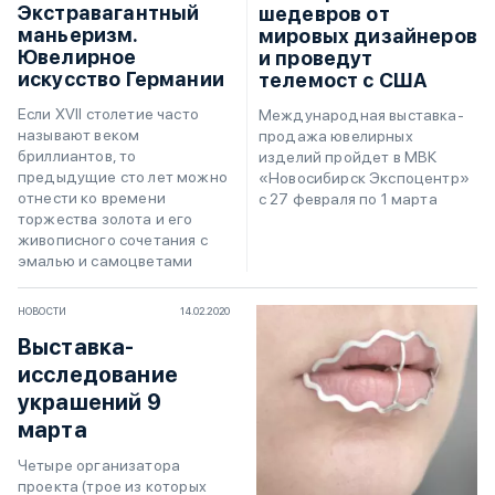
Экстравагантный
шедевров от
маньеризм.
мировых дизайнеров
Ювелирное
и проведут
искусство Германии
телемост с США
Если XVII столетие часто
Международная выставка-
называют веком
продажа ювелирных
бриллиантов, то
изделий пройдет в МВК
предыдущие сто лет можно
«Новосибирск Экспоцентр»
отнести ко времени
с 27 февраля по 1 марта
торжества золота и его
живописного сочетания с
эмалью и самоцветами
НОВОСТИ
14.02.2020
Выставка-
исследование
украшений 9
марта
Четыре организатора
проекта (трое из которых