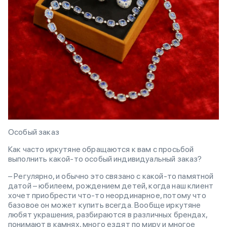
Особый заказ
Как часто иркутяне обращаются к вам с просьбой
выполнить какой-то особый индивидуальный заказ?
– Регулярно, и обычно это связано с какой-то памятной
датой – юбилеем, рождением детей, когда наш клиент
хочет приобрести что-то неординарное, потому что
базовое он может купить всегда. Вообще иркутяне
любят украшения, разбираются в различных брендах,
понимают в камнях, много ездят по миру и многое