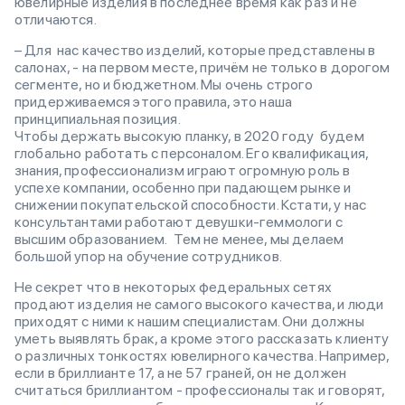
ювелирные изделия в последнее время как раз и не
отличаются.
– Для нас качество изделий, которые представлены в
салонах, - на первом месте, причём не только в дорогом
сегменте, но и бюджетном. Мы очень строго
придерживаемся этого правила, это наша
принципиальная позиция.
Чтобы держать высокую планку, в 2020 году будем
глобально работать с персоналом. Его квалификация,
знания, профессионализм играют огромную роль в
успехе компании, особенно при падающем рынке и
снижении покупательской способности. Кстати, у нас
консультантами работают девушки-геммологи с
высшим образованием. Тем не менее, мы делаем
большой упор на обучение сотрудников.
Не секрет что в некоторых федеральных сетях
продают изделия не самого высокого качества, и люди
приходят с ними к нашим специалистам. Они должны
уметь выявлять брак, а кроме этого рассказать клиенту
о различных тонкостях ювелирного качества. Например,
если в бриллианте 17, а не 57 граней, он не должен
считаться бриллиантом - профессионалы так и говорят,