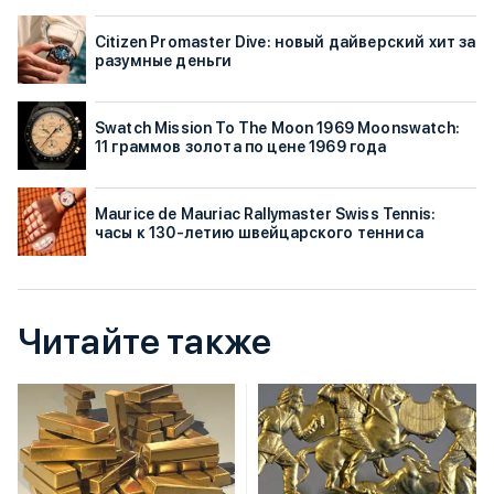
Citizen Promaster Dive: новый дайверский хит за
разумные деньги
Swatch Mission To The Moon 1969 Moonswatch:
11 граммов золота по цене 1969 года
Maurice de Mauriac Rallymaster Swiss Tennis:
часы к 130-летию швейцарского тенниса
Читайте также