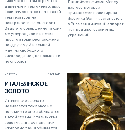
километров. Там огромное
Латвийская фирма Money
давление и там очень жарко.
Express, которой
Если алмаз нагреть до такой
принадлежит ювелирная
температуры на
фабрика Gemmi, установила
поверхности, то он сгорит.
в Риге вендинговый аппарат
Ведь это совершенно такой-
по продаже ювелирных
же углерод, как и в печке,
украшений.
просто атомы расположены
по-другому. А в земной
мантии свободного
кислорода нет, вот алмазы и
не сгорают.
НОВОСТИ
17.01.2019
ИТАЛЬЯНСКОЕ
ЗОЛОТО
Итальянское золото
называется так вовсе не
потому, что оно добывается
в этой стране. Итальянские
золотые запасы невелики.
Ежегодно там добывается