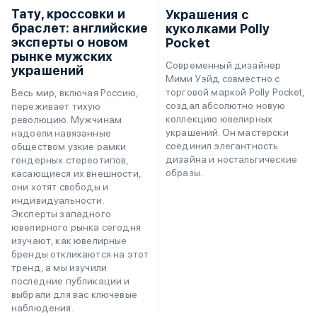
Тату, кроссовки и
Украшения с
браслет: английские
куколками Polly
эксперты о новом
Pocket
рынке мужских
Современный дизайнер
украшений
Мими Уэйд совместно с
торговой маркой Polly Pocket,
Весь мир, включая Россию,
создал абсолютно новую
переживает тихую
коллекцию ювелирных
революцию. Мужчинам
украшений. Он мастерски
надоели навязанные
соединил элегантность
обществом узкие рамки
дизайна и ностальгические
гендерных стереотипов,
образы.
касающиеся их внешности,
они хотят свободы и
индивидуальности.
Эксперты западного
ювелирного рынка сегодня
изучают, как ювелирные
бренды откликаются на этот
тренд, а мы изучили
последние публикации и
выбрали для вас ключевые
наблюдения.