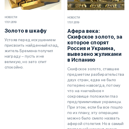
НОВОСТИ
НОВОСТИ
17.01.2019
17.01.2019
Золото в шкафу
Афера века:
Скифское золото, за
Устояв перед искушением
которое спорят
присвоить найденный клад,
Россия и Украина,
житель Бремена получил
вывезено жуликами
награду – пусть и не
в Испанию
великую, но зато спит
спокойно.
Скифское золото, ставшее
предметом разбирательства
двух стран, едва не было
потеряно навсегда, потому
что на «ничейное»
сокровище положили глаз
предприимчивые украинцы.
При этом, если бы все пошло
по их плану, эту операцию
можно было смело назвать
аферой столетия. Но в самый
последний момент схема