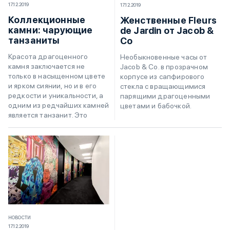
17.12.2019
17.12.2019
Коллекционные
Женственные Fleurs
камни: чарующие
de Jardin от Jacob &
танзаниты
Co
Красота драгоценного
Необыкновенные часы от
камня заключается не
Jacob & Co. в прозрачном
только в насыщенном цвете
корпусе из сапфирового
и ярком сиянии, но и в его
стекла с вращающимися
редкости и уникальности, а
парящими драгоценными
одним из редчайших камней
цветами и бабочкой.
является танзанит. Это
НОВОСТИ
17.12.2019