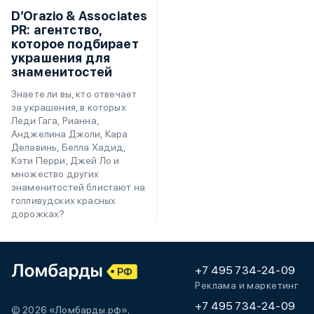
D’Orazio & Associates
PR: агентство,
которое подбирает
украшения для
знаменитостей
Знаете ли вы, кто отвечает
за украшения, в которых
Леди Гага, Рианна,
Анджелина Джоли, Кара
Делавинь, Белла Хадид,
Кэти Перри, Джей Ло и
множество других
знаменитостей блистают на
голливудских красных
дорожках?
+7 495 734-24-09
Реклама и маркетинг
+7 495 734-24-09
© 2026 «Ломбарды.рф»,