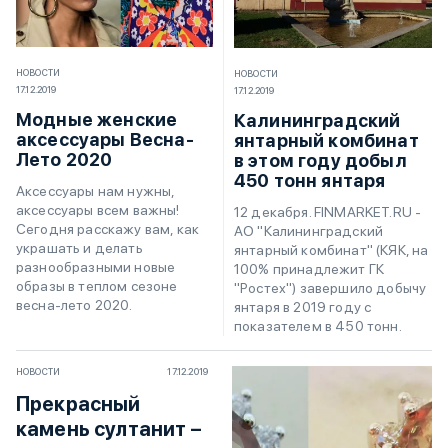
НОВОСТИ
НОВОСТИ
17.12.2019
17.12.2019
Модные женские
Калининградский
аксессуары Весна-
янтарный комбинат
Лето 2020
в этом году добыл
450 тонн янтаря
Аксессуары нам нужны,
аксессуары всем важны!
12 декабря. FINMARKET.RU -
Сегодня расскажу вам, как
АО "Калининградский
украшать и делать
янтарный комбинат" (КЯК, на
разнообразными новые
100% принадлежит ГК
образы в теплом сезоне
"Ростех") завершило добычу
весна-лето 2020.
янтаря в 2019 году с
показателем в 450 тонн.
НОВОСТИ
17.12.2019
Прекрасный
камень султанит –