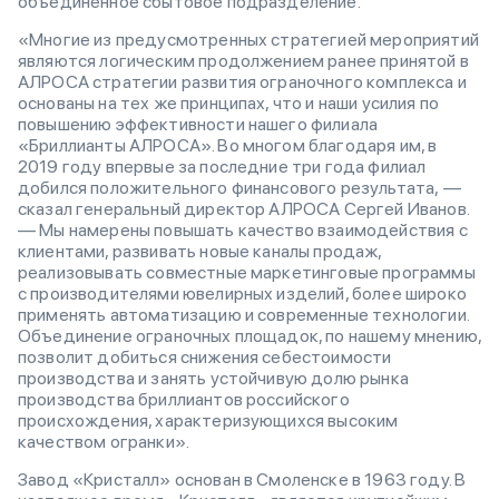
объединенное сбытовое подразделение.
«Многие из предусмотренных стратегией мероприятий
являются логическим продолжением ранее принятой в
АЛРОСА стратегии развития ограночного комплекса и
основаны на тех же принципах, что и наши усилия по
повышению эффективности нашего филиала
«Бриллианты АЛРОСА». Во многом благодаря им, в
2019 году впервые за последние три года филиал
добился положительного финансового результата, —
сказал генеральный директор АЛРОСА Сергей Иванов.
— Мы намерены повышать качество взаимодействия с
клиентами, развивать новые каналы продаж,
реализовывать совместные маркетинговые программы
с производителями ювелирных изделий, более широко
применять автоматизацию и современные технологии.
Объединение ограночных площадок, по нашему мнению,
позволит добиться снижения себестоимости
производства и занять устойчивую долю рынка
производства бриллиантов российского
происхождения, характеризующихся высоким
качеством огранки».
Завод «Кристалл» основан в Смоленске в 1963 году. В