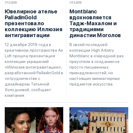
17.12.2019
17.12.2019
Ювелирное ателье
Montblanc
PalladinGold
вдохновляется
презентовало
Тадж-Махалом и
коллекцию Иллюзия
традициями
антигравитации
династии Моголов
12 декабря 2019 года в
В своей последней
креативном пространстве Air
коллекции High Artistry
Loft прошла презентация
Montblanc в очередной раз
коллекции украшений
преуспели в создании не
«Иллюзия антигравитации»,
просто письменных
разработанной PalladinGold в
принадлежностей, но
сотрудничестве с
настоящих миниатюрных
дизайнером Татьяной
предметов искусства.
Холодновой, сообщает
компания.