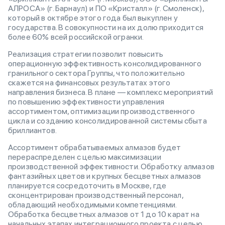
АЛРОСА» (г. Барнаул) и ПО «Кристалл» (г. Смоленск),
который в октябре этого года был выкуплен у
государства. В совокупности на их долю приходится
более 60% всей российской огранки.
Реализация стратегии позволит повысить
операционную эффективность консолидированного
гранильного сектора Группы, что положительно
скажется на финансовых результатах этого
направления бизнеса. В плане — комплекс мероприятий
по повышению эффективности управления
ассортиментом, оптимизации производственного
цикла и созданию консолидированной системы сбыта
бриллиантов.
Ассортимент обрабатываемых алмазов будет
перераспределен с целью максимизации
производственной эффективности. Обработку алмазов
фантазийных цветов и крупных бесцветных алмазов
планируется сосредоточить в Москве, где
сконцентрирован производственный персонал,
обладающий необходимыми компетенциями.
Обработка бесцветных алмазов от 1 до 10 карат на
начальных этапах интеграционного проекта с целью