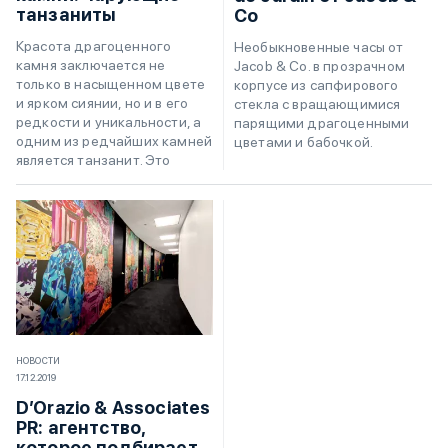
танзаниты
Co
Красота драгоценного
Необыкновенные часы от
камня заключается не
Jacob & Co. в прозрачном
только в насыщенном цвете
корпусе из сапфирового
и ярком сиянии, но и в его
стекла с вращающимися
редкости и уникальности, а
парящими драгоценными
одним из редчайших камней
цветами и бабочкой.
является танзанит. Это
НОВОСТИ
17.12.2019
D’Orazio & Associates
PR: агентство,
которое подбирает