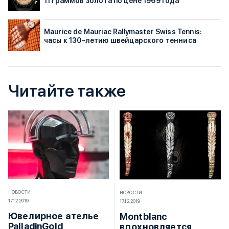
11 граммов золота по цене 1969 года
Maurice de Mauriac Rallymaster Swiss Tennis:
часы к 130-летию швейцарского тенниса
Читайте также
НОВОСТИ
НОВОСТИ
17.12.2019
17.12.2019
Ювелирное ателье
Montblanc
PalladinGold
вдохновляется