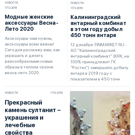
НОВОСТИ
НОВОСТИ
17.12.2019
17.12.2019
Модные женские
Калининградский
аксессуары Весна-
янтарный комбинат
Лето 2020
в этом году добыл
450 тонн янтаря
Аксессуары нам нужны,
аксессуары всем важны!
12 декабря. FINMARKET.RU -
Сегодня расскажу вам, как
АО "Калининградский
украшать и делать
янтарный комбинат" (КЯК, на
разнообразными новые
100% принадлежит ГК
образы в теплом сезоне
"Ростех") завершило добычу
весна-лето 2020.
янтаря в 2019 году с
показателем в 450 тонн.
НОВОСТИ
17.12.2019
Прекрасный
камень султанит –
украшения и
лечебные
свойства