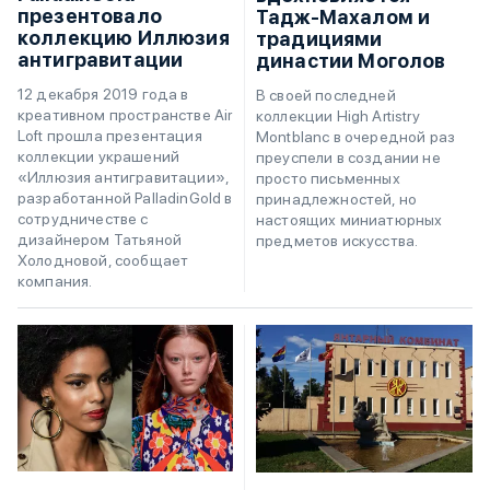
презентовало
Тадж-Махалом и
коллекцию Иллюзия
традициями
антигравитации
династии Моголов
12 декабря 2019 года в
В своей последней
креативном пространстве Air
коллекции High Artistry
Loft прошла презентация
Montblanc в очередной раз
коллекции украшений
преуспели в создании не
«Иллюзия антигравитации»,
просто письменных
разработанной PalladinGold в
принадлежностей, но
сотрудничестве с
настоящих миниатюрных
дизайнером Татьяной
предметов искусства.
Холодновой, сообщает
компания.