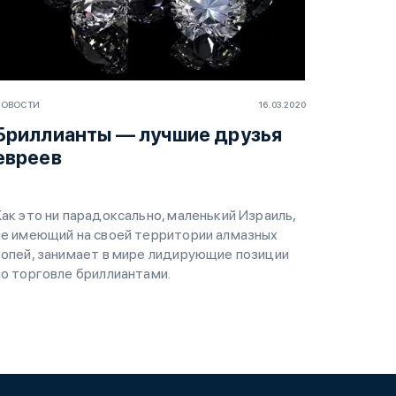
НОВОСТИ
16.03.2020
Бриллианты — лучшие друзья
евреев
Как это ни парадоксально, маленький Израиль,
не имеющий на своей территории алмазных
копей, занимает в мире лидирующие позиции
по торговле бриллиантами.