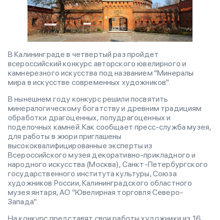
В Калининграде в четвертый раз пройдет
всероссийский конкурс авторского ювелирного и
камнерезного искусства под названием "Минералы
мира в искусстве современных художников".
В нынешнем году конкурс решили посвятить
минералогическому богатству и древним традициям
обработки драгоценных, полудрагоценных и
поделочных камней. Как сообщает пресс-служба музея,
для работы в жюри приглашены
высококвалифицированные эксперты из
Всероссийского музея декоративно-прикладного и
народного искусства (Москва), Санкт-Петербургского
государственного института культуры, Союза
художников России, Калининградского областного
музея янтаря, АО "Ювелирная торговля Северо-
Запада".
На конкурс представят свои работы художники из 16