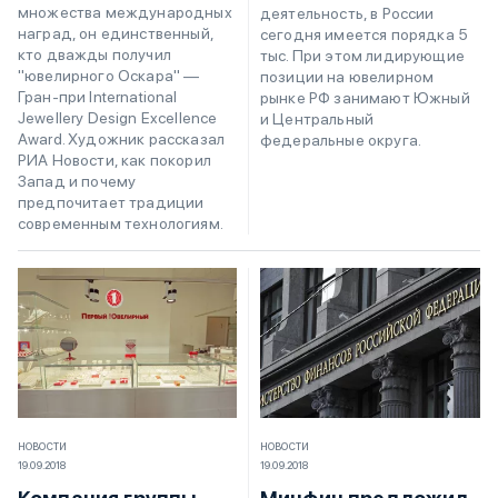
множества международных
деятельность, в России
наград, он единственный,
сегодня имеется порядка 5
кто дважды получил
тыс. При этом лидирующие
"ювелирного Оскара" —
позиции на ювелирном
Гран-при International
рынке РФ занимают Южный
Jewellery Design Excellence
и Центральный
Award. Художник рассказал
федеральные округа.
РИА Новости, как покорил
Запад и почему
предпочитает традиции
современным технологиям.
НОВОСТИ
НОВОСТИ
19.09.2018
19.09.2018