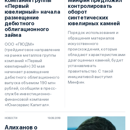
Компания группы
Минфин предложил
«Первый
контролировать
ювелирный» начала
оборот
размещение
синтетических
дебютного
ювелирных камней
облигационного
Порядок использования и
займа
обращения материалов
искусственного
ООО «ПЮДМ»
происхождения, которые
(трейдинговое направление
обладают характеристиками
на рынке металлов группы
драгоценных камней, будет
компаний «Первый
устанавливать
ювелирный») 30 мая
правительство. С такой
начинает размещение
инициативой выступил
дебютного облигационного
Минфин.
выпуска объемом 190 млн
рублей, сообщили в пресс-
службе инвестиционно-
финансовой компании
«Юнисервис Капитал».
НОВОСТИ
19.09.2018
Алиханов о