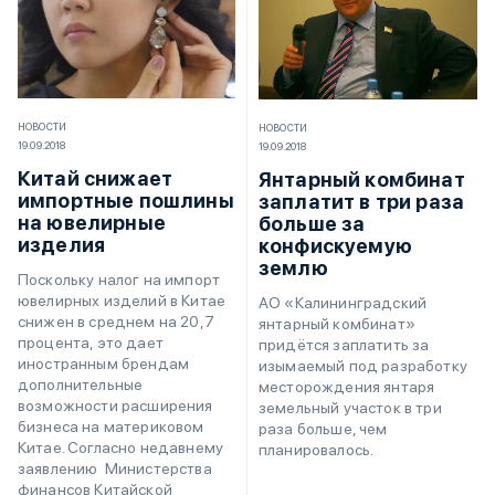
НОВОСТИ
НОВОСТИ
19.09.2018
19.09.2018
Китай снижает
Янтарный комбинат
импортные пошлины
заплатит в три раза
на ювелирные
больше за
изделия
конфискуемую
землю
Поскольку налог на импорт
ювелирных изделий в Китае
АО «Калининградский
снижен в среднем на 20,7
янтарный комбинат»
процента, это дает
придётся заплатить за
иностранным брендам
изымаемый под разработку
дополнительные
месторождения янтаря
возможности расширения
земельный участок в три
бизнеса на материковом
раза больше, чем
Китае. Согласно недавнему
планировалось.
заявлению Министерства
финансов Китайской