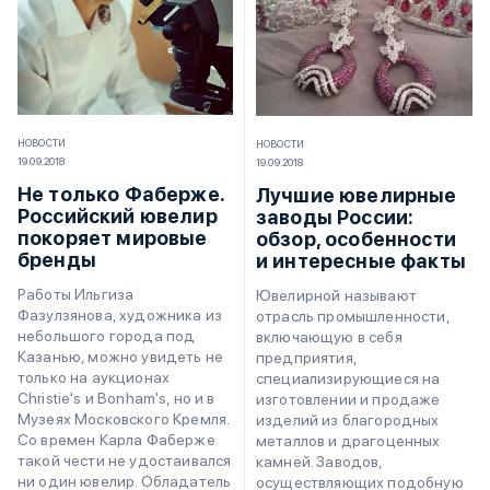
НОВОСТИ
НОВОСТИ
19.09.2018
19.09.2018
Не только Фаберже.
Лучшие ювелирные
Российский ювелир
заводы России:
покоряет мировые
обзор, особенности
бренды
и интересные факты
Работы Ильгиза
Ювелирной называют
Фазулзянова, художника из
отрасль промышленности,
небольшого города под
включающую в себя
Казанью, можно увидеть не
предприятия,
только на аукционах
специализирующиеся на
Christie's и Bonham's, но и в
изготовлении и продаже
Музеях Московского Кремля.
изделий из благородных
Со времен Карла Фаберже
металлов и драгоценных
такой чести не удостаивался
камней. Заводов,
ни один ювелир. Обладатель
осуществляющих подобную