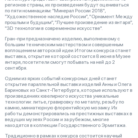
регионов страны, их произведения будут оцениваться
по пяти номинациям: "Минерал России 2018",
"Художественное наследие России", "Орнамент. Между
прошлым и будущим", "Лучшее произведение из янтаря",
"3D технологии в современном искусстве".
Гран-при предназначено изделию, выполненному с
большим техническим мастерством и совершенным
воплощением авторской идеи. Итогом конкурса станет
выставка, открытие которой состоится 8 июня в Музее
янтаря, посетители смогут побывать на ней до 2
сентября.
Одним из ярких событий конкурсных дней станет
открытие параллельной выставки изделий Анны и Олега
Бариновых из Санкт-Петербурга, которые используют в
произведениях ювелирного искусства уникальные
технологии: литье, гравировку по металлу, резьбу по
камню, миниатюрную флорентийскую мозаику. Их
работы демонстрировались на престижных выставках в
ведущих музеях России и за рубежом, многие
находятся в коллекции Государственного Эрмитажа.
Традиционно в рамках конкурса состоится научный