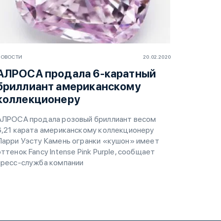
НОВОСТИ
20.02.2020
АЛРОСА продала 6-каратный
бриллиант американскому
коллекционеру
АЛРОСА продала розовый бриллиант весом
6,21 карата американскому коллекционеру
Ларри Уэсту Камень огранки «кушон» имеет
оттенок Fancy Intense Pink Purple, сообщает
пресс-служба компании