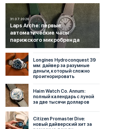
31.07.2026
Laps Arche: первые
автоматические часы
парижского микробренда
Longines Hydroconquest 39
мм: дайвер за разумные
деньги, который сложно
проигнорировать
Haim Watch Co. Annum:
полный календарь с луной
за две тысячи долларов
Citizen Promaster Dive:
новый дайверский хит за