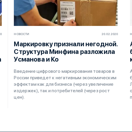
20
НОВОСТИ
20.02.2020
Маркировку признали негодной.
Структура Минфина разложила
а
Усманова и Ко
Введение цифрового маркирования товаров в
России приведет к негативным экономическим
эффектам как для бизнеса (через увеличение
издержек), так и потребителей (через рост
цен).