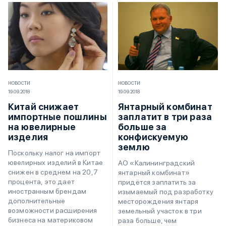
НОВОСТИ
НОВОСТИ
19.09.2018
19.09.2018
Китай снижает
Янтарный комбинат
импортные пошлины
заплатит в три раза
на ювелирные
больше за
изделия
конфискуемую
землю
Поскольку налог на импорт
ювелирных изделий в Китае
АО «Калининградский
снижен в среднем на 20,7
янтарный комбинат»
процента, это дает
придётся заплатить за
иностранным брендам
изымаемый под разработку
дополнительные
месторождения янтаря
возможности расширения
земельный участок в три
бизнеса на материковом
раза больше, чем