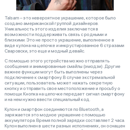
Talsam – это невероятное украшение, которое было
создано американской группой дизайнеров.
Уникальность этого изделия заключается в
возможности поддерживать связь с родными и
близкими. Это не просто украшение, выполненное в
виде кулона на цепочке и инкрустированное 6 стразами
Сваровски, это еще и модный девайс.
С помощью этого устройства можно отправлять
сообщения и анимированные смайлы (эмодзи). Другие
важнее функции могут быть выполнены через
подключение к смартфону. В случае экстремальной
ситуации, пользователь может нажать секретную
кнопку и отправить свое местоположение и просьбу о
помощи. Кнопка на цепочке передает сигнал смартфону
и на нем нужно ввести специальный код.
Кулон и смартфон соединяются по Bluetooth, а
заряжается это модное украшение с помощью
аккумулятора. Время полной зарядки составляет 2 часа.
Кулон выполнен в шести разных исполнениях, он оснащен