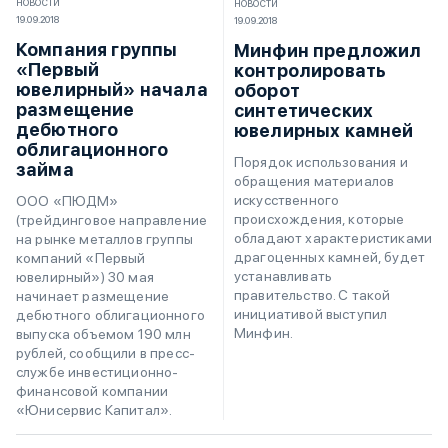
НОВОСТИ
НОВОСТИ
19.09.2018
19.09.2018
Компания группы
Минфин предложил
«Первый
контролировать
ювелирный» начала
оборот
размещение
синтетических
дебютного
ювелирных камней
облигационного
Порядок использования и
займа
обращения материалов
искусственного
ООО «ПЮДМ»
происхождения, которые
(трейдинговое направление
обладают характеристиками
на рынке металлов группы
драгоценных камней, будет
компаний «Первый
устанавливать
ювелирный») 30 мая
правительство. С такой
начинает размещение
инициативой выступил
дебютного облигационного
Минфин.
выпуска объемом 190 млн
рублей, сообщили в пресс-
службе инвестиционно-
финансовой компании
«Юнисервис Капитал».