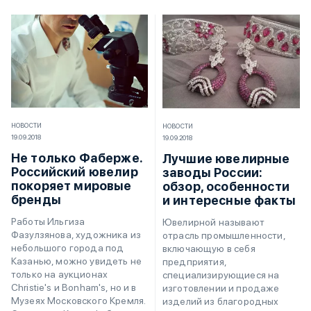
НОВОСТИ
НОВОСТИ
19.09.2018
19.09.2018
Не только Фаберже.
Лучшие ювелирные
Российский ювелир
заводы России:
покоряет мировые
обзор, особенности
бренды
и интересные факты
Работы Ильгиза
Ювелирной называют
Фазулзянова, художника из
отрасль промышленности,
небольшого города под
включающую в себя
Казанью, можно увидеть не
предприятия,
только на аукционах
специализирующиеся на
Christie's и Bonham's, но и в
изготовлении и продаже
Музеях Московского Кремля.
изделий из благородных