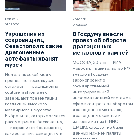
НОВОСТИ
НОВОСТИ
04.02.2020
04.02.2020
Украшения из
В Госдуму внесли
сокровищниц
проект об обороте
Севастополя: какие
драгоценных
драгоценные
металлов и камней
артефакты хранят
МОСКВА, 30 янв — РИА
музеи
Новости. Правительство РФ
внесло в Госдуму
Неделя высокой моды
законопроект о
прошла, но послевкусие
государственной
осталось — традиционно
интегрированной
couture fashion week
информационной системе в
завершают презентации
сфере контроля за оборотом
коллекций высокого
драгоценных металлов,
ювелирного искусства.
драгоценных камней и
Выбрали те, которые хочется
изделий из них (ГИИС
рассматривать бесконечно,
ДМДК), следует из базы
— искрящиеся бриллианты,
данных нижней палаты
лакированные самоцветы и
парламента.