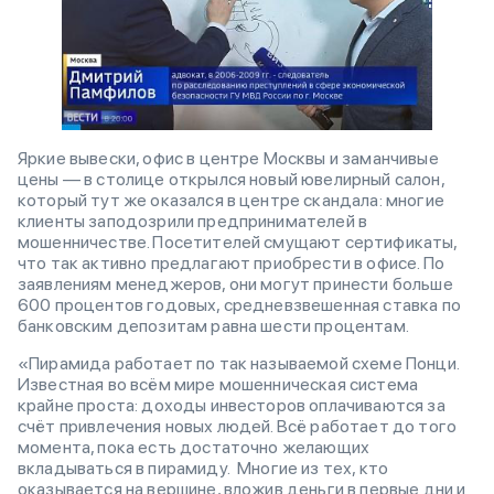
Яркие вывески, офис в центре Москвы и заманчивые
цены — в столице открылся новый ювелирный салон,
который тут же оказался в центре скандала: многие
клиенты заподозрили предпринимателей в
мошенничестве. Посетителей смущают сертификаты,
что так активно предлагают приобрести в офисе. По
заявлениям менеджеров, они могут принести больше
600 процентов годовых, средневзвешенная ставка по
банковским депозитам равна шести процентам.
«Пирамида работает по так называемой схеме Понци.
Известная во всём мире мошенническая система
крайне проста: доходы инвесторов оплачиваются за
счёт привлечения новых людей. Всё работает до того
момента, пока есть достаточно желающих
вкладываться в пирамиду. Многие из тех, кто
оказывается на вершине, вложив деньги в первые дни и