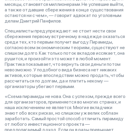
месяцы, становятся миллионерами. Не успевшие выйти,
а также отдавшие сбережения в конце существования
остаются ни с чем», — говорит адвокат по уголовным
делам Дмитрий Панфилов.
Специалисты предупреждают: не стоит нести свои
сбережения первому встречному в надежде оказаться
среди тех, кто первым получит выгоду. Пирамиды,
согласно всем экономическим теориям, существуют не
слишком долго. Как только поток вкладов иссякает, она
рушится, и произойти это может в любой момент.
Практика показывает, что вернуть свои деньги потом
невозможно. У подобного вида бизнеса нет никаких
активов, которые впоследствии можно продать, чтобы
рассчитаться по долгам, да и платить некому —
организаторы убегают первыми.
«Схема пирамиды не нова. Она с успехом, прежде всего
для организаторов, применяется во многих странах, и
наша исключением не является. Многие вкладчики
знают обо всех рисках, но слишком уж велик соблазн
заработать. Самый простой способ отличить пирамиду
от любого инвестиционного проекта —
предполагаемый доход. Если он в разы превышает