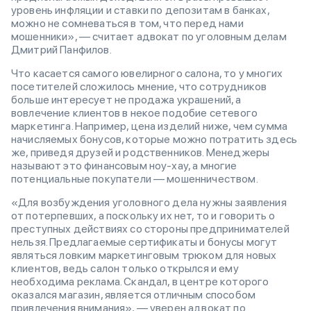
уровень инфляции и ставки по депозитам в банках,
можно не сомневаться в том, что перед нами
мошенники», — считает адвокат по уголовным делам
Дмитрий Панфилов.
Что касается самого ювелирного салона, то у многих
посетителей сложилось мнение, что сотрудников
больше интересует не продажа украшений, а
вовлечение клиентов в некое подобие сетевого
маркетинга. Например, цена изделий ниже, чем сумма
начисляемых бонусов, которые можно потратить здесь
же, приведя друзей и родственников. Менеджеры
называют это финансовым ноу-хау, а многие
потенциальные покупатели — мошенничеством.
«Для возбуждения уголовного дела нужны заявления
от потерпевших, а поскольку их нет, то и говорить о
преступных действиях со стороны предпринимателей
нельзя. Предлагаемые сертификаты и бонусы могут
являться ловким маркетинговым трюком для новых
клиентов, ведь салон только открылся и ему
необходима реклама. Скандал, в центре которого
оказался магазин, является отличным способом
привлечения внимания», — уверен адвокат по