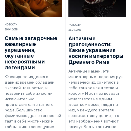
НОВОСТИ
НОВОСТИ
26.04.2018
26.04.2018
Самые загадочные
Античные
ювелирные
драгоценности:
украшения,
Какие украшения
окутанные
носили императоры
невероятными
Древнего Рима
легендами
Античные камеи, эти
миниатюрные творения рук
Ювелирные изделия с
человеческих, сочетают в
давних времен обладали
себе тонкое изящество и
высокой ценностью, и
красоту. И хотя их возраст
позволить себе их могли
исчисляется не одним
исключительно
десятком веков, глядя на
представители знатного
них, у каждого зрителя
рода. Большинство
возникает ощущение, что
фамильных драгоценностей
эти изображения вот-вот
таят в себе мистические
оживут!Ведь в античные
тайны, животрепещущие