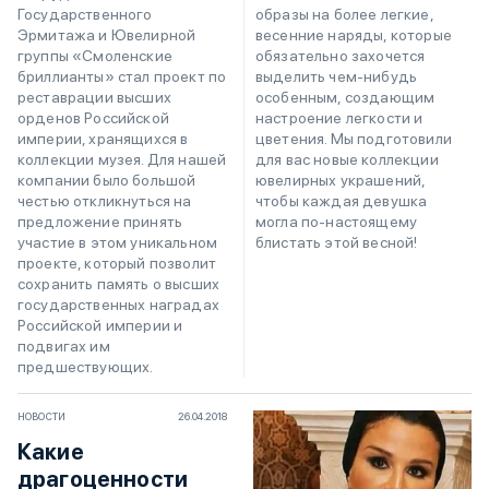
Государственного
образы на более легкие,
Эрмитажа и Ювелирной
весенние наряды, которые
группы «Смоленские
обязательно захочется
бриллианты» стал проект по
выделить чем-нибудь
реставрации высших
особенным, создающим
орденов Российской
настроение легкости и
империи, хранящихся в
цветения. Мы подготовили
коллекции музея. Для нашей
для вас новые коллекции
компании было большой
ювелирных украшений,
честью откликнуться на
чтобы каждая девушка
предложение принять
могла по-настоящему
участие в этом уникальном
блистать этой весной!
проекте, который позволит
сохранить память о высших
государственных наградах
Российской империи и
подвигах им
предшествующих.
НОВОСТИ
26.04.2018
Какие
драгоценности