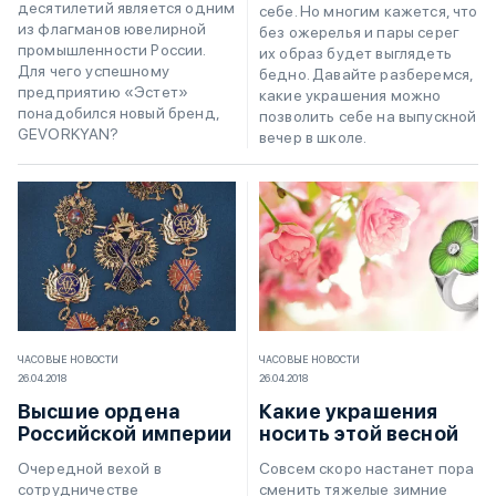
десятилетий является одним
себе. Но многим кажется, что
из флагманов ювелирной
без ожерелья и пары серег
промышленности России.
их образ будет выглядеть
Для чего успешному
бедно. Давайте разберемся,
предприятию «Эстет»
какие украшения можно
понадобился новый бренд,
позволить себе на выпускной
GEVORKYAN?
вечер в школе.
ЧАСОВЫЕ НОВОСТИ
ЧАСОВЫЕ НОВОСТИ
26.04.2018
26.04.2018
Высшие ордена
Какие украшения
Российской империи
носить этой весной
Очередной вехой в
Совсем скоро настанет пора
сотрудничестве
сменить тяжелые зимние