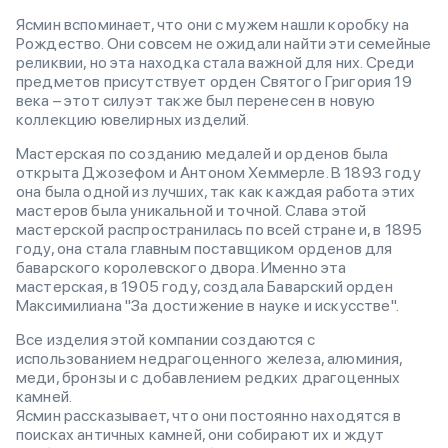
Ясмин вспоминает, что они с мужем нашли коробку на
Рождество. Они совсем не ожидали найти эти семейные
реликвии, но эта находка стала важной для них. Среди
предметов присутствует орден Святого Григория 19
века – этот силуэт также был перенесен в новую
коллекцию ювелирных изделий.
Мастерская по созданию медалей и орденов была
открыта Джозефом и Антоном Хеммерле. В 1893 году
она была одной из лучших, так как каждая работа этих
мастеров была уникальной и точной. Слава этой
мастерской распространилась по всей стране и, в 1895
году, она стала главным поставщиком орденов для
баварского королевского двора. Именно эта
мастерская, в 1905 году, создала Баварский орден
Максимилиана "За достижение в науке и искусстве".
Все изделия этой компании создаются с
использованием недрагоценного железа, алюминия,
меди, бронзы и с добавлением редких драгоценных
камней.
Ясмин рассказывает, что они постоянно находятся в
поисках античных камней, они собирают их и ждут