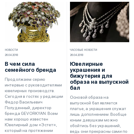
НОВОСТИ
ЧАСОВЫЕ НОВОСТИ
26.04.2018
26.04.2018
В чем сила
Ювелирные
семейного бренда
украшения и
бижутерия для
Продолжаем серию
образа на выпускной
интервью с руководителями
бал
ювелирных производств.
Сегодня в гостях у редакции
Основой образа на
Федор Васильевич
выпускной бал является
Полуденный, директор
платье, а украшения служат
бренда GEVORKYAN. Всем
лишь дополнением. Вообще
нам хорошо известен
юным девушкам можно
Ювелирный дом «Эстет»,
обойтись без украшений,
который на протяжении
ведь они прекрасны сами по