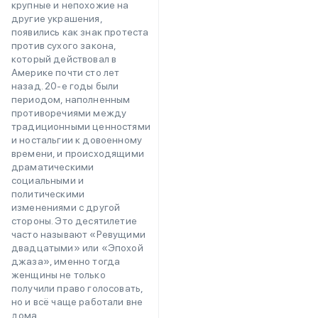
крупные и непохожие на
другие украшения,
появились как знак протеста
против сухого закона,
который действовал в
Америке почти сто лет
назад. 20-е годы были
периодом, наполненным
противоречиями между
традиционными ценностями
и ностальгии к довоенному
времени, и происходящими
драматическими
социальными и
политическими
изменениями с другой
стороны. Это десятилетие
часто называют «Ревущими
двадцатыми» или «Эпохой
джаза», именно тогда
женщины не только
получили право голосовать,
но и всё чаще работали вне
дома.