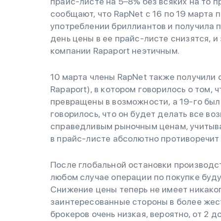
прайс-листе на 5–8% без всяких на то 
сообщают, что RapNet с 16 по 19 марта
употреблении бриллиантов и получила п
день цены в ее прайс-листе снизятся, 
компании Rapaport неэтичным.
10 марта члены RapNet также получили 
Rapaport), в котором говорилось о том,
превращены в возможности, а 19-го был
говорилось, что он будет делать все в
справедливым рыночным ценам, учитыва
в прайс-листе абсолютно противоречит
После глобальной остановки производств
любом случае операции по покупке буд
Снижение цены теперь не имеет никаког
заинтересованные стороны в более жес
брокеров очень низкая, вероятно, от 2 д