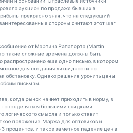
причин и оснований. Отраслевые источники
 провела аукцион по продаже бывших в
рибыль, прекрасно зная, что на следующий
и заинтересованные стороны считают этот шаг
сообщение от Мартина Рапапорта (Martin
 что такие сложные времена должны быть
о распространено еще одно письмо, в котором
озможное для создания ликвидности по
я обстановку. Однако решение уронить цены
 обоим письмам.
а, когда рынок начнет приходить в норму, в
ут определяться большими скидками.
о логического смысла и только ставит
ткое положение. Маржа для оптовиков и
о 3 процентов, и такое заметное падение цен в