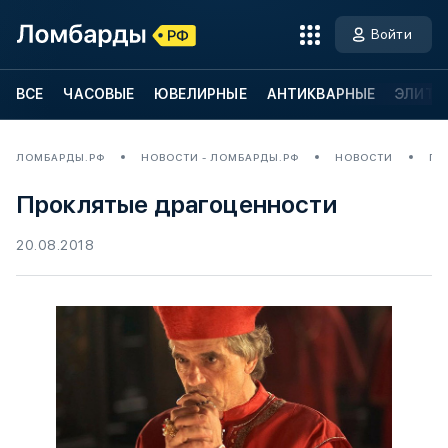
Войти
ВСЕ
ЧАСОВЫЕ
ЮВЕЛИРНЫЕ
АНТИКВАРНЫЕ
ЭЛИТН
ЛОМБАРДЫ.РФ
НОВОСТИ - ЛОМБАРДЫ.РФ
НОВОСТИ
ПР
Проклятые драгоценности
20.08.2018