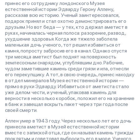
принес его сотруднику лондонского Музея
естественной истории Эдварду Герону Аллену,
рассказав всю историю. Ученый заинтересовался,
подарок принял и стал охотно демонстрировать его
друзьям. Но вот беда — у тех, кто держал аметист в
руках, начиналась черная полоса: разорение, развод,
ухудшение здоровья. Когда же тяжело заболела
маленькая дочь ученого, тот решил избавиться от
камня, попросту забросив его в канал. Однако спустя
три месяца аметист был поднят на поверхность
землесосным снарядом, углублявшим дно. Рабочие,
чудом заметившие камень среди грязи и ила, отнесли
его перекупщику. А тот, в свою очередь, принес находку
в отдел минералов Музея естественной истории —
прямо в руки Эдварду. Избавиться от аметиста стало
уже делом чести, и ученый, упаковав камень для
верности в несколько коробок, положил его на хранение
в банк и завещал вскрыть пакет через три года после
своей смерти.
Аллен умер в 1943 году. Через несколько лет его дочь
принесла аметист в Музей естественной истории
вместе с запиской отца, где он называл камень трижды
проклятым и советовал выбросить его в море. Ученого