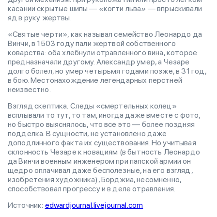
касании скрытые шипы — «когти льва» — впрыскивали
яд в руку жертвы.
«Святые черти», как называл семейство Леонардо да
Винчи, в 1503 году пали жертвой собственного
коварства: оба хлебнули отравленного вина, которое
предназначали другому. Александр умер, а Чезаре
долго болел, но умер четырьмя годами позже, в 31 год,
в бою. Местонахождение легендарных перстней
неизвестно.
Взгляд скептика. Следы «смертельных колец»
всплывали то тут, то там, иногда даже вместе с фото,
но быстро выяснялось, что все это — более поздняя
подделка. В сущности, не установлено даже
доподлинного факта их существования. Но учитывая
склонность Чезаре к новациям (в бытность Леонардо
да Винчи военным инженером при папской армии он
щедро оплачивал даже бесполезные, на его взгляд,
изобретения художника), Борджиа, несомненно,
способствовал прогрессу и в деле отравления.
Источник:
edwardjournal.livejournal.com