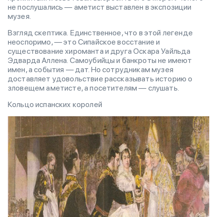
не послушались — аметист выставлен в экспозиции
музея.
Взгляд скептика. Единственное, что в этой легенде
неоспоримо, — это Сипайское восстание и
существование хироманта и друга Оскара Уайльда
Эдварда Аллена. Самоубийцы и банкроты не имеют
имен, а события — дат. Но сотрудникам музея
доставляет удовольствие рассказывать историю о
зловещем аметисте, а посетителям — слушать.
Кольцо испанских королей