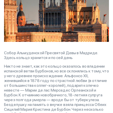
Собор Альмуденской Пресвятой Девы в Мадриде.
Здесь кольцо хранится и по сей день
Никто не знает, как это кольцо оказалось во владении
испанской ветви Бурбонов, но все склонялись к тому, что
у него древнее происхождение. Альфонсо XII,
женившийся в 1878 году по страстной любви (в отличие
от большинства коллег-королей), подарил колечко
невесте — Марии де лас Мерседес Орлеанской и
Бурбон. К отчаянию новобрачного, 18-летняя супруга
через полгода умерла — вроде бы от туберкулеза.
Безделушку на память о внучке взяла принцесса Обеих
Сицилий Мария Кристина де Бурбон. Через несколько