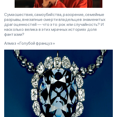
Сумасшествия, самоубийства, разорение, семейные
разрывы, внезапные смерти владельцев знаменитых
драгоценностей — что это: рок или случайность? И
насколько велика в этих мрачных историях доля
фантазии?
Алмаз «Голубой француз»