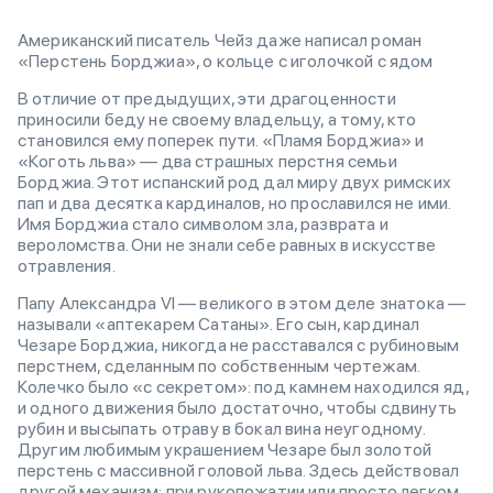
Американский писатель Чейз даже написал роман
«Перстень Борджиа», о кольце с иголочкой с ядом
В отличие от предыдущих, эти драгоценности
приносили беду не своему владельцу, а тому, кто
становился ему поперек пути. «Пламя Борджиа» и
«Коготь льва» — два страшных перстня семьи
Борджиа. Этот испанский род дал миру двух римских
пап и два десятка кардиналов, но прославился не ими.
Имя Борджиа стало символом зла, разврата и
вероломства. Они не знали себе равных в искусстве
отравления.
Папу Александра VI — великого в этом деле знатока —
называли «аптекарем Сатаны». Его сын, кардинал
Чезаре Борджиа, никогда не расставался с рубиновым
перстнем, сделанным по собственным чертежам.
Колечко было «с секретом»: под камнем находился яд,
и одного движения было достаточно, чтобы сдвинуть
рубин и высыпать отраву в бокал вина неугодному.
Другим любимым украшением Чезаре был золотой
перстень с массивной головой льва. Здесь действовал
другой механизм: при рукопожатии или просто легком