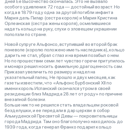
дней Ее Высочество скончалась. Это не вызвало
особого удивления: 72 года — достойный возраст. Но
когда в 1879 году одна за другой погибли инфанта
Мария дель Пилар (сестра короля) и Мария Кристина
Орлеанская (сестра жены короля), осмелившиеся
надеть кольцо на руку, слухи о зловещем украшении
поползли по стране.
Новой супруге Альфонсо, вступивший во второй брак
поневоле (королю положено иметь наследника), кольцо
дарить не стал, убрал с глаз и на время позабыл о нем.
Но по прошествии семи лет чувство горечи притупилось
и монарх решил носить фамильную драгоценность сам.
Приказал увеличить по размеру и надел на
указательный палец. Не прошло и двух месяцев, как
газеты известили, что «Альфонс Бурбонский XII по
имени король Испанский скончался утром в своей
резиденции близ Мадрида 28 лет от роду» по причине
внезапной болезни.
Больше никто не решился стать владельцем роковой
безделушки, и ее передали в дар церкви: в собор
Альмуденской Пресвятой Девы — покровительницы
города Мадрида. Там оно благополучно находилось до
1939 года, когда генерал Франко подарил кольцо