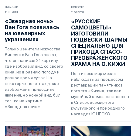
НОВОСТИ
НОВОСТИ
11.08.2018
11.08.2018
«Звездная ночь»
«РУССКИЕ
Ван Гога появилась
САМОЦВЕТЫ»
на ювелирных
ИЗГОТОВИЛИ
украшениях
ПОДВЕСКИ-ШАРМЫ
СПЕЦИАЛЬНО ДЛЯ
Только ценители искусства
ПРИХОДА СПАСО-
Винсента Ван Гога знают,
ПРЕОБРАЖЕНСКОГО
что он написал 21 картину,
ХРАМА НА О. КИЖИ
где изобразил вид со своего
окна, но в разную погоду и
Почти весь мир может
разное время суток. На
наблюдать за процессом
некоторых полотнах даже
реставрации памятников
изображены природные
погоста «Кижи», так как
явления, но ночной вид был
музейный комплекс занесен
только на картине
в Список всемирного
«Звездная ночь».
культурного и природного
наследия ЮНЕСКО.