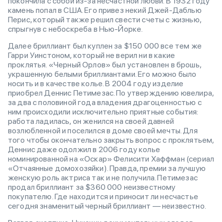
покончила с собой из-за несчастной любви. В 1932 году
камень попал в США. Его привез некий Джей-Даблью
Перис, который также решил свести счеты с жизнью,
спрыгнув с небоскреба в Нью-Йорке.
Далее бриллиант был куплен за $150 000 все тем же
Гарри Уинстоном, который не верил ни в какие
проклятья. «Черный Орлов» был установлен в брошь,
украшенную белыми бриллиантами. Его можно было
носить и в качестве колье. В 2004 году изделие
приобрел Деннис Петимезас. По утверждению ювелира,
за два с половиной года владения драгоценностью с
ним происходили исключительно приятные события:
работа ладилась, он женился на своей давней
возлюбленной и поселился в доме своей мечты. Для
того чтобы окончательно закрыть вопрос с проклятьем,
Деннис даже одолжил в 2006 году колье
номинированной на «Оскар» Фелисити Хаффман (сериал
«Отчаянные домохозяйки). Правда, премии за лучшую
женскую роль актриса так и не получила. Петимезас
продал бриллиант за $360 000 неизвестному
покупателю. Где находится и приносит ли несчастье
сегодня знаменитый черный бриллиант — неизвестно.