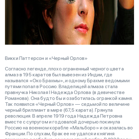
Викки Паттерсон и «Черный Орлов»
Согласно легенде, плохо ограненный черного цвета
алмаз в 195 каратов был вывезен из Индии, где
назывался «Око Брахмы», и одному Брахме ведомыми
путями попал в Россию. Владелицей алмаза стала
правнучка Николая I Надежда Орлова (в девичестве
Романова). Она будто бы и озаботилась огранкой камня.
Так появился «Черный Орлов» — седьмой по величине
черный бриллиант в мире (67,5 карата). Грянула
революция. В апреле 1919 года Надежда Петровна
вместе с супругом и годовалой дочерью покинула
Россию на военном корабле «Мальборо» и оказалась во
Франции. По слухам, брак ее не удался и княгиня