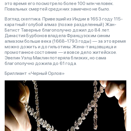
это время его посмотрело более 100 млн человек.
Повальных смертей среди них замечено не было.
Взгляд скептика. Привезший из Индии в 1653 году 115-
каратный голубой алмаз (позже разделенный) Жан-
Батист Тавернье благополучно дожил до 84 лет.
Династия Бурбонов владела Французским синим
алмазом больше века (1668–1793 годы) — за это время
можно дожить и до гильотины. Жена-танцовщица и
промотанное состояние — и вовсе дело житейское.
Эвелин Уэлш Маклин потеряла близких, но сама
благополучно дожила до 61 года.
Бриллиант «Черный Орлов»