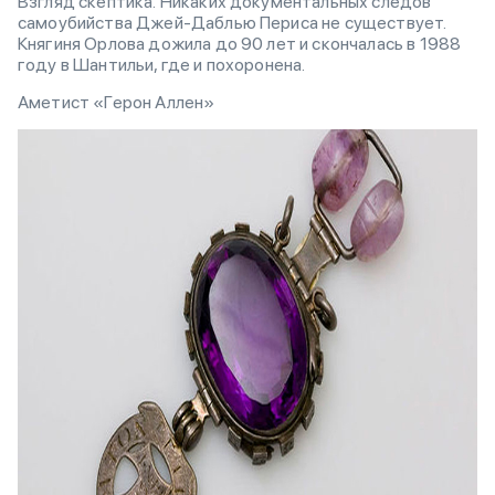
Взгляд скептика. Никаких документальных следов
самоубийства Джей-Даблью Периса не существует.
Княгиня Орлова дожила до 90 лет и скончалась в 1988
году в Шантильи, где и похоронена.
Аметист «Герон Аллен»