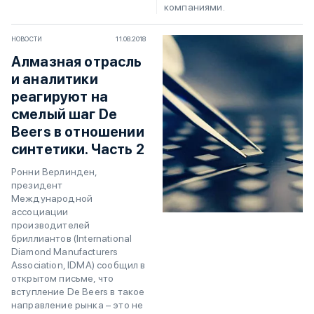
компаниями.
НОВОСТИ
11.08.2018
Алмазная отрасль
и аналитики
реагируют на
смелый шаг De
Beers в отношении
синтетики. Часть 2
Ронни Верлинден,
президент
Международной
ассоциации
производителей
бриллиантов (International
Diamond Manufacturers
Association, IDMA) сообщил в
открытом письме, что
вступление De Beers в такое
направление рынка – это не