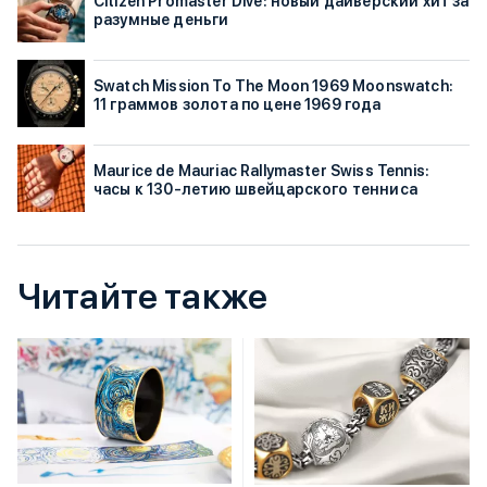
Citizen Promaster Dive: новый дайверский хит за
разумные деньги
Swatch Mission To The Moon 1969 Moonswatch:
11 граммов золота по цене 1969 года
Maurice de Mauriac Rallymaster Swiss Tennis:
часы к 130-летию швейцарского тенниса
Читайте также