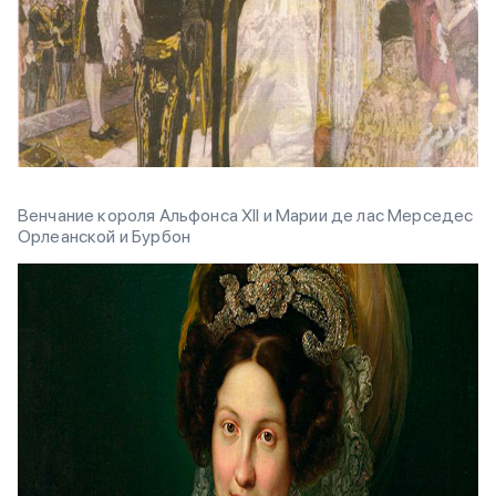
Венчание короля Альфонса XII и Марии де лас Мерседес
Орлеанской и Бурбон