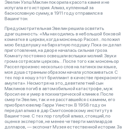
Эвелин Уэлш Маклин покорила красота камня и не
испугала его история. Алмаз, купленный за
баснословную сумму, в 1911 году отправился в
Вашингтон.
Предусмотрительная Эвелин решила освятить
драгоценность: «Мы находились в небольшой боковой
комнатке в церкви, когда монсеньор Рассел... положил
мою безделушку на бархатную подушку. Пока он делал
приготовления, на дворе началась сильная гроза.
Комнату постоянно освещали вспышки молний. Звуки
грома сотрясали церковь… После того как монсеньор
Рассел произнес несколько слов на латинском языке,
моя душа странным образом начала успокаиваться. С
тех пор я ношу этот бриллиант в качестве прекрасного
амулета». Несмотря на это, девятилетний сын
Маклинов погиб в автомобильной катастрофе, муж
бросил ее и умер в психиатрической клинике. После
смерти Эвелин, так и не расставшейся с камнем, его
приобрел ювелир Гарри Уинстон. В 1958 году он
передал алмаз в дар Смитсоновскому институту в
Вашингтоне. С тех пор голубой алмаз, стоящий, по
оценке экспертов, не менее четверти миллиардов
долларов, — экспонат Музея естественной истории. За