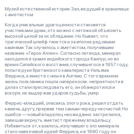
Музей естественной истории. Зал, ведущий в хранилище
с аметистом
Когда уникальные драгоценности становятся
участниками драм, это можно с натяжкой объяснить
высокой ценой за их обладание. Но бывает, что
трагический шлейф тянется и за вполне рядовыми
камнями. Так случилось с аметистом, получившим
название «Герон Аллен». Согласно легенде, минерал
находился в храме индийского города Канпур, но во
время Сипайского восстания, случившегося в 1857 году,
попал в руки британского кавалериста Уильяма
Ферриса, а вместе с ним и в Англию. С того времени
жизнь полковника пошла наперекосяк: неприятности в
делах стали преследовать его, он обанкротился и
вскоре, не выдержав ударов судьбы, умер.
Феррис-младший, опасаясь злого рока, решил отдать
камень другу, прервав тем самым череду несчастий. Но
ошибся — новый владелец неожиданно застрелился,
завещав вернуть аметист прежнему владельцу.
Избавиться от, казалось, излучавшего зло минерала
стало навязчивой идеей Ферриса, и в 1890 году он