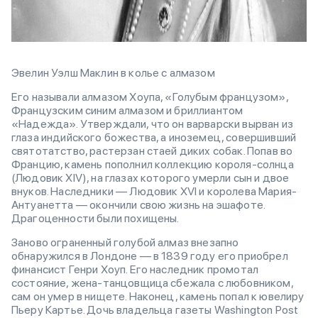
Эвелин Уэлш Маклин в колье с алмазом
Его называли алмазом Хоупа, «Голубым французом»,
Французским синим алмазом и бриллиантом
«Надежда». Утверждали, что он варварски вырван из
глаза индийского божества, а иноземец, совершивший
святотатство, растерзан стаей диких собак. Попав во
Францию, камень пополнил коллекцию короля-солнца
(Людовик XIV), на глазах которого умерли сын и двое
внуков. Наследники — Людовик XVI и королева Мария-
Антуанетта — окончили свою жизнь на эшафоте.
Драгоценности были похищены.
Заново ограненный голубой алмаз внезапно
обнаружился в Лондоне — в 1839 году его приобрел
финансист Генри Хоуп. Его наследник промотал
состояние, жена-танцовщица сбежала с любовником,
сам он умер в нищете. Наконец, камень попал к ювелиру
Пьеру Картье. Дочь владельца газеты Washington Post