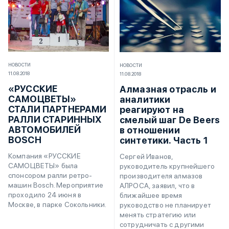
НОВОСТИ
НОВОСТИ
11.08.2018
11.08.2018
«РУССКИЕ
Алмазная отрасль и
САМОЦВЕТЫ»
аналитики
СТАЛИ ПАРТНЕРАМИ
реагируют на
РАЛЛИ СТАРИННЫХ
смелый шаг De Beers
АВТОМОБИЛЕЙ
в отношении
BOSCH
синтетики. Часть 1
Компания «РУССКИЕ
Сергей Иванов,
САМОЦВЕТЫ» была
руководитель крупнейшего
спонсором ралли ретро-
производителя алмазов
машин Bosch. Мероприятие
АЛРОСА, заявил, что в
проходило 24 июня в
ближайшее время
Москве, в парке Сокольники.
руководство не планирует
менять стратегию или
сотрудничать с другими