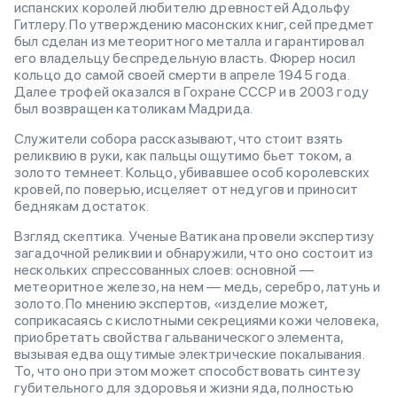
испанских королей любителю древностей Адольфу
Гитлеру. По утверждению масонских книг, сей предмет
был сделан из метеоритного металла и гарантировал
его владельцу беспредельную власть. Фюрер носил
кольцо до самой своей смерти в апреле 1945 года.
Далее трофей оказался в Гохране СССР и в 2003 году
был возвращен католикам Мадрида.
Служители собора рассказывают, что стоит взять
реликвию в руки, как пальцы ощутимо бьет током, а
золото темнеет. Кольцо, убивавшее особ королевских
кровей, по поверью, исцеляет от недугов и приносит
беднякам достаток.
Взгляд скептика. Ученые Ватикана провели экспертизу
загадочной реликвии и обнаружили, что оно состоит из
нескольких спрессованных слоев: основной —
метеоритное железо, на нем — медь, серебро, латунь и
золото. По мнению экспертов, «изделие может,
соприкасаясь с кислотными секрециями кожи человека,
приобретать свойства гальванического элемента,
вызывая едва ощутимые электрические покалывания.
То, что оно при этом может способствовать синтезу
губительного для здоровья и жизни яда, полностью