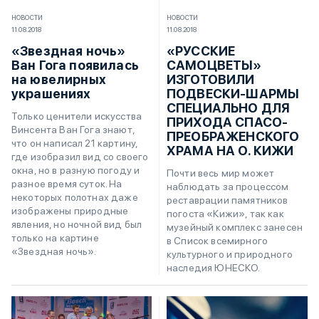
НОВОСТИ
НОВОСТИ
11.08.2018
11.08.2018
«Звездная ночь»
«РУССКИЕ
Ван Гога появилась
САМОЦВЕТЫ»
на ювелирных
ИЗГОТОВИЛИ
украшениях
ПОДВЕСКИ-ШАРМЫ
СПЕЦИАЛЬНО ДЛЯ
Только ценители искусства
ПРИХОДА СПАСО-
Винсента Ван Гога знают,
ПРЕОБРАЖЕНСКОГО
что он написал 21 картину,
ХРАМА НА О. КИЖИ
где изобразил вид со своего
окна, но в разную погоду и
Почти весь мир может
разное время суток. На
наблюдать за процессом
некоторых полотнах даже
реставрации памятников
изображены природные
погоста «Кижи», так как
явления, но ночной вид был
музейный комплекс занесен
только на картине
в Список всемирного
«Звездная ночь».
культурного и природного
наследия ЮНЕСКО.