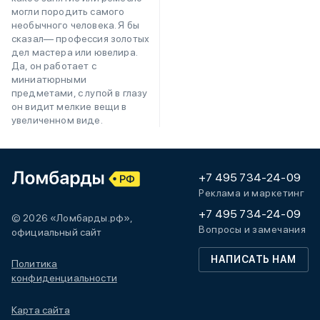
могли породить самого
необычного человека. Я бы
сказал— профессия золотых
дел мастера или ювелира.
Да, он работает с
миниатюрными
предметами, с лупой в глазу
он видит мелкие вещи в
увеличенном виде.
+7 495 734-24-09
Реклама и маркетинг
+7 495 734-24-09
© 2026 «Ломбарды.рф»,
Вопросы и замечания
официальный сайт
НАПИСАТЬ НАМ
Политика
конфиденциальности
Карта сайта