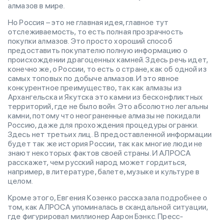
алмазов в мире.
Но Россия – это не главная идея, главное тут
отслеживаемость, то есть полная прозрачность
покупки алмазов. Это просто хороший способ
предоставить покупателю полную информацию о
происхождении драгоценных камней. Здесь речь идет,
конечно же, о России, то есть о стране, как об одной из
самых топовых по добыче алмазов. И это явное
конкурентное преимущество, так как алмазы из
Архангельска и Якутска это камни из бесконфликтных
территорий, где не было войн. Это абсолютно легальны
камни, потому что неограненные алмазы не покидали
Россию, даже для прохождения процедуры огранки.
Здесь нет третьих лиц. В предоставленной информации
будет так же история России, так как многие люди не
знают некоторых фактов своей страны. И АЛРОСА
расскажет, чем русский народ может гордиться,
например, в литературе, балете, музыке и культуре в
целом.
Кроме этого, Евгения Козенко рассказала подробнее о
том, как АЛРОСА упоминалась в скандальной ситуации,
где фигурировал миллионер Аарон Бэнкс. Пресс-