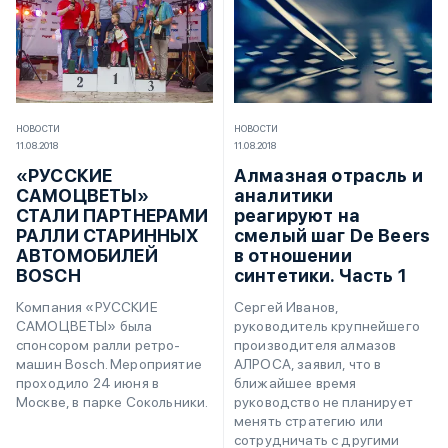
НОВОСТИ
НОВОСТИ
11.08.2018
11.08.2018
«РУССКИЕ
Алмазная отрасль и
САМОЦВЕТЫ»
аналитики
СТАЛИ ПАРТНЕРАМИ
реагируют на
РАЛЛИ СТАРИННЫХ
смелый шаг De Beers
АВТОМОБИЛЕЙ
в отношении
BOSCH
синтетики. Часть 1
Компания «РУССКИЕ
Сергей Иванов,
САМОЦВЕТЫ» была
руководитель крупнейшего
спонсором ралли ретро-
производителя алмазов
машин Bosch. Мероприятие
АЛРОСА, заявил, что в
проходило 24 июня в
ближайшее время
Москве, в парке Сокольники.
руководство не планирует
менять стратегию или
сотрудничать с другими