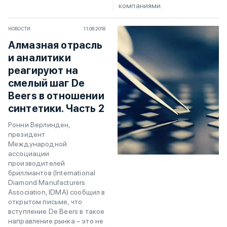
компаниями.
НОВОСТИ
11.08.2018
Алмазная отрасль
и аналитики
реагируют на
смелый шаг De
Beers в отношении
синтетики. Часть 2
Ронни Верлинден,
президент
Международной
ассоциации
производителей
бриллиантов (International
Diamond Manufacturers
Association, IDMA) сообщил в
открытом письме, что
вступление De Beers в такое
направление рынка – это не