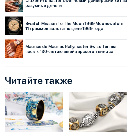
Citizen Promaster Dive: новый дайверский хит за
разумные деньги
Swatch Mission To The Moon 1969 Moonswatch:
11 граммов золота по цене 1969 года
Maurice de Mauriac Rallymaster Swiss Tennis:
часы к 130-летию швейцарского тенниса
Читайте также