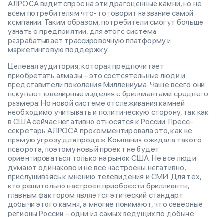
АЛРОСА видит спрос на эти драгоценные камни, но не
всем потребителям что-то говорит название самой
компании. Таким образом, потребители смогут больше
узнать о предприятии, для этого система
разрабатывает трассировочную платформу и
маркетинговую поддержку.
Целевая аудитория, которая предпочитает
приобретать алмазы – это состоятельные люди и
представители поколения Миллениума. Чаще всего они
покупают ювелирные изделия с бриллиантами среднего
размера. Но новой системе отслеживания камней
необходимо учитывать и политическую сторону, так как
в США сейчас негативно относятся к России. Пресс-
секретарь АЛРОСА прокомментировала это, как не
прямую угрозу для продаж. Компания ожидала такого
поворота, поэтому новый проект не будет
ориентироваться только на рынок США. Не все люди
думают одинаково и не все настроены негативно,
прислушиваясь к мнению телевидения и СМИ. Для тех,
кто решительно настроен приобрести бриллианты,
главным фактором является этический стандарт
добычи этого камня, а многие понимают, что северные
регионы России – одни из самых ведущих по добыче