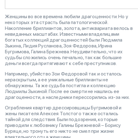
Женщины во все времена любили драгоценности. Но у
некоторых эта страсть была патологической.
Накопление бриллиантов, золота, антиквариата велось в
невиданных масштабах. Известными владелицами
богатых коллекций драгоценностей были Людмила
Зыкина, Лидия Русланова, Зоя Федорова, Ирина
Бугримова, Галина Брежнева. Неудивительно, что их
судьбы сложились очень печально, так как большие
деньги всегда притягивают к себе преступников.
Например, убийство Зои Федоровой так и осталось
нераскрытым, а ее уникальные бриллианты не
обнаружены. Та же судьба постигла и коллекцию
Людмилы Зыкиной. После ее смерти не нашлись ее
драгоценности, а наследники перессорились из-за них.
Ограбления квартир дрессировщицы Бугримовой и
жены писателя Алексея Толстого также остались
тайной для следствия. Были подозрения, которые
приводили к любовнику Галины Брежневой – Борису
Буряце, но тронуть его никто не смел при жизни
влиятельного отца женщины.