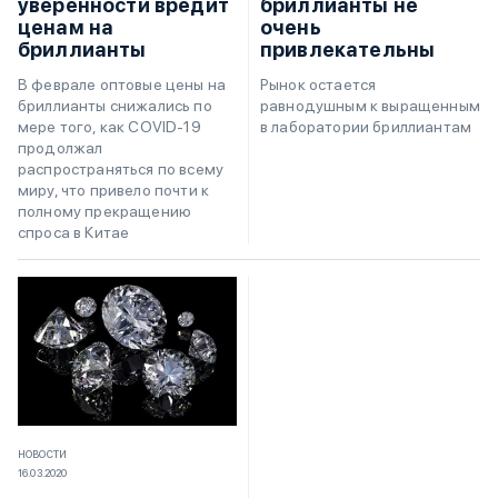
уверенности вредит
бриллианты не
ценам на
очень
бриллианты
привлекательны
В феврале оптовые цены на
Рынок остается
бриллианты снижались по
равнодушным к выращенным
мере того, как COVID-19
в лаборатории бриллиантам
продолжал
распространяться по всему
миру, что привело почти к
полному прекращению
спроса в Китае
НОВОСТИ
16.03.2020