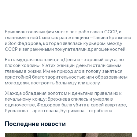
Бриллиантовая мафия много лет работала в СССР, и
главными в ней были как раз женщины – Галина Брежнева
и Зоя Федорова, которая являлась курьером между
СССР и заграничными покупателями драгоценностей.
Есть мудрая пословица: «Деньги – хороший слуга, но
плохой хозяин». У этих женщин деньги стали самым
главным в жизни. Им не приходило в голову заняться
пристойной благотворительностью или образованием
молодежи, построить больницу или школу.
Жажда обладания золотом и деньгами привела их к
печальному концу: Брежнева спилась и умерла в
одиночестве, Федорова была убита в своей квартире,
Русланова – арестована, Бугримова – ограблена.
Последние новости