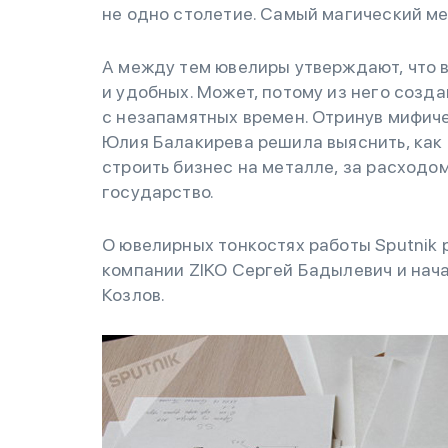
не одно столетие. Самый магический ме
А между тем ювелиры утверждают, что 
и удобных. Может, потому из него созд
с незапамятных времен. Отринув мифич
Юлия Балакирева решила выяснить, как
строить бизнес на металле, за расходо
государство.
О ювелирных тонкостях работы Sputnik
компании ZIKO Сергей Бадылевич и нач
Козлов.