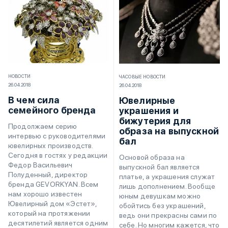
НОВОСТИ
ЧАСОВЫЕ НОВОСТИ
26.04.2018
26.04.2018
В чем сила
Ювелирные
семейного бренда
украшения и
бижутерия для
Продолжаем серию
образа на выпускной
интервью с руководителями
бал
ювелирных производств.
Сегодня в гостях у редакции
Основой образа на
Федор Васильевич
выпускной бал является
Полуденный, директор
платье, а украшения служат
бренда GEVORKYAN. Всем
лишь дополнением. Вообще
нам хорошо известен
юным девушкам можно
Ювелирный дом «Эстет»,
обойтись без украшений,
который на протяжении
ведь они прекрасны сами по
десятилетий является одним
себе. Но многим кажется, что