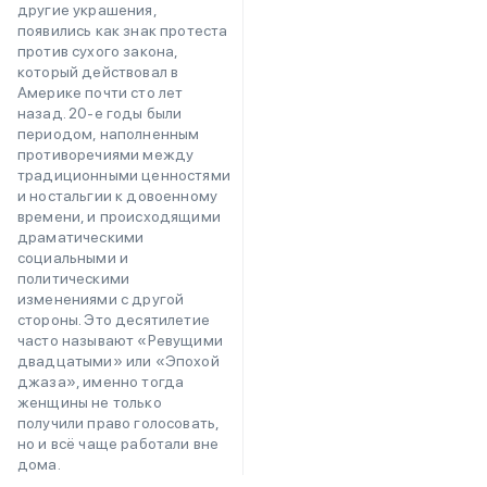
другие украшения,
появились как знак протеста
против сухого закона,
который действовал в
Америке почти сто лет
назад. 20-е годы были
периодом, наполненным
противоречиями между
традиционными ценностями
и ностальгии к довоенному
времени, и происходящими
драматическими
социальными и
политическими
изменениями с другой
стороны. Это десятилетие
часто называют «Ревущими
двадцатыми» или «Эпохой
джаза», именно тогда
женщины не только
получили право голосовать,
но и всё чаще работали вне
дома.