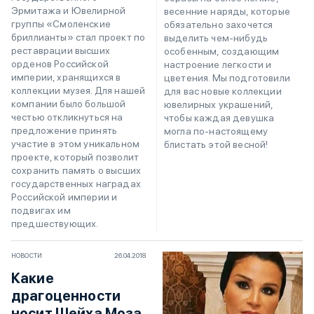
Эрмитажа и Ювелирной
весенние наряды, которые
группы «Смоленские
обязательно захочется
бриллианты» стал проект по
выделить чем-нибудь
реставрации высших
особенным, создающим
орденов Российской
настроение легкости и
империи, хранящихся в
цветения. Мы подготовили
коллекции музея. Для нашей
для вас новые коллекции
компании было большой
ювелирных украшений,
честью откликнуться на
чтобы каждая девушка
предложение принять
могла по-настоящему
участие в этом уникальном
блистать этой весной!
проекте, который позволит
сохранить память о высших
государственных наградах
Российской империи и
подвигах им
предшествующих.
НОВОСТИ
26.04.2018
Какие
драгоценности
носит Шейха Моза