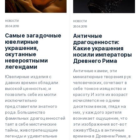
НОВОСТИ
НОВОСТИ
26.04.2018
26.04.2018
Самые загадочные
Античные
ювелирные
драгоценности:
украшения,
Какие украшения
окутанные
носили императоры
невероятными
Древнего Рима
легендами
Античные камеи, эти
миниатюрные творения рук
Ювелирные изделия с
человеческих, сочетают в
давних времен обладали
себе тонкое изящество и
высокой ценностью, и
красоту. И хотя их возраст
позволить себе их могли
исчисляется не одним
исключительно
десятком веков, глядя на
представители знатного
них, у каждого зрителя
рода. Большинство
возникает ощущение, что
фамильных драгоценностей
эти изображения вот-вот
таят в себе мистические
оживут!Ведь в античные
тайны, животрепещущие
времена в Древнем Риме, в
легенды и удивительные