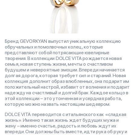
Бренд GEVORKYAN выпустил уникальную коллекцию
обручальных и помолвочных колец, которые
представляют собой потрясающие ювелирные
творения. В коллекции DOLCE VITA рождается новая
семья, новая ступень жизни, мечты о счастливом
будущем и невероятные эмоции. Впереди начинается
долгая дорога, которая требует сил и стараний. Новая
коллекция дополнит образ влюбленных, она подарит им
положительный настрой, избавит от волнения и подарит
надежду на счастливый и долгий брак. Каждое кольцо в
этой коллекции – это утонченная и усердная работа,
которую можно назвать настоящим шедевром.
DOLCE VITA переводится с итальянского как «сладкая
жизнь». Именно такая жизнь ждет будущих мужа и
жену – именно счастье, радость и любовь ждут их
впереди. Они должны быть вместе, идти рука об руку и