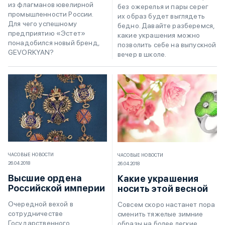
из флагманов ювелирной
без ожерелья и пары серег
промышленности России.
их образ будет выглядеть
Для чего успешному
бедно. Давайте разберемся,
предприятию «Эстет»
какие украшения можно
понадобился новый бренд,
позволить себе на выпускной
GEVORKYAN?
вечер в школе.
ЧАСОВЫЕ НОВОСТИ
ЧАСОВЫЕ НОВОСТИ
26.04.2018
26.04.2018
Высшие ордена
Какие украшения
Российской империи
носить этой весной
Очередной вехой в
Совсем скоро настанет пора
сотрудничестве
сменить тяжелые зимние
Государственного
образы на более легкие,