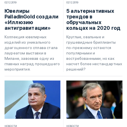
02.12.2019
02.12.2019
Ювелиры
5 альтернативных
PalladinGold создали
трендов в
«Иллюзию
обручальных
антигравитации»
кольцах на 2020 год
Коллекция ювелирных
Круглые, овальные и
изделий из уникального
грушевидные бриллианты
драгоценного сплава стала
по-прежнему остаются
лауреатом выставки в
популярными и
Милане, завоевав одну из
востребованными, но как
главных наград прошедшего
насчет более нестандартных
мероприятия.
решений?
НОВОСТИ
НОВОСТИ