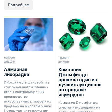
Подробнее
НОВОСТИ
НОВОСТИ
02.12.2019
02.12.2019
Алмазная
Компания
лихорадка
Джемфилдс
провела один из
У России есть шанс войти в
лучших аукционов
список немногочисленных
по продаже
стран, контролирующих
изумрудов
производство
искусственных алмазов и их
Компания Джемфилдс,
продажу на мировом рынке.
специализирующаяся на
Нужны только инвестиции
добыче изумрудов и