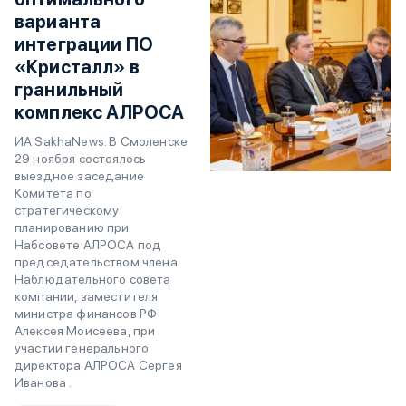
варианта
интеграции ПО
«Кристалл» в
гранильный
комплекс АЛРОСА
ИА SakhaNews. В Смоленске
29 ноября состоялось
выездное заседание
Комитета по
стратегическому
планированию при
Набсовете АЛРОСА под
председательством члена
Наблюдательного совета
компании, заместителя
министра финансов РФ
Алексея Моисеева, при
участии генерального
директора АЛРОСА Сергея
Иванова .