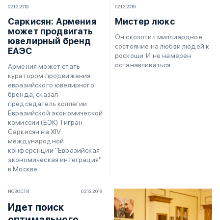
02.12.2019
02.12.2019
Саркисян: Армения
Мистер люкс
может продвигать
Он сколотил миллиардное
ювелирный бренд
состояние на любви людей к
ЕАЭС
роскоши. И не намерен
останавливаться
Армения может стать
куратором продвижения
евразийского ювелирного
бренда, сказал
председатель коллегии
Евразийской экономической
комиссии (ЕЭК) Тигран
Саркисян на XIV
международной
конференции "Евразийская
экономическая интеграция"
в Москве
НОВОСТИ
02.12.2019
Идет поиск
оптимального