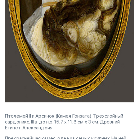
Птолемей II и Арсиноя (Камея Гонзага). Трехслойный
сардоникс. III в. до н.э. 15,7 х 11,8 см х 3 см. Древний
Египет, Александрия
Прекраснейшая камея, одна из самых крупных. На ней