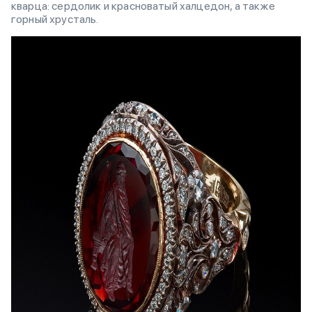
кварца: сердолик и красноватый халцедон, а также
горный хрусталь.