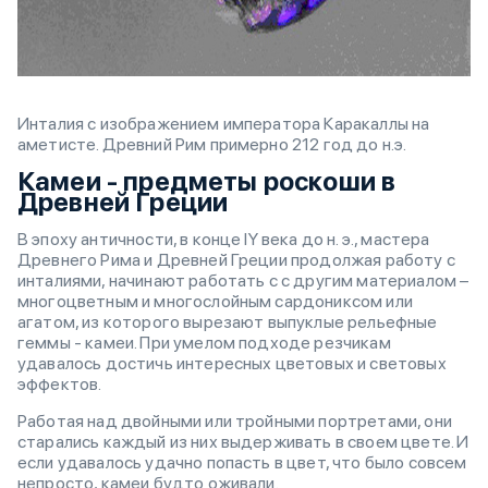
Инталия с изображением императора Каракаллы на
аметисте. Древний Рим примерно 212 год до н.э.
Камеи - предметы роскоши в
Древней Греции
В эпоху античности, в конце IY века до н. э., мастера
Древнего Рима и Древней Греции продолжая работу с
инталиями, начинают работать с с другим материалом –
многоцветным и многослойным сардониксом или
агатом, из которого вырезают выпуклые рельефные
геммы - камеи. При умелом подходе резчикам
удавалось достичь интересных цветовых и световых
эффектов.
Работая над двойными или тройными портретами, они
старались каждый из них выдерживать в своем цвете. И
если удавалось удачно попасть в цвет, что было совсем
непросто, камеи будто оживали.