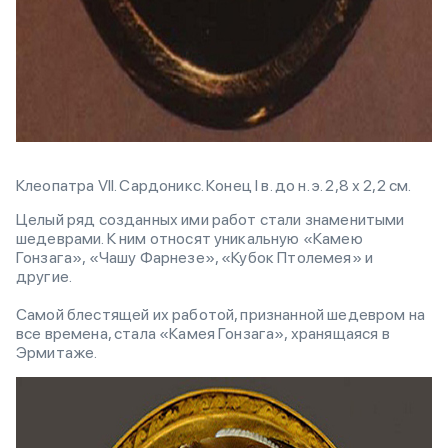
Клеопатра VII. Сардоникс. Конец I в. до н. э. 2,8 х 2,2 см.
Целый ряд созданных ими работ стали знаменитыми
шедеврами. К ним относят уникальную «Камею
Гонзага», «Чашу Фарнезе», «Кубок Птолемея» и
другие.
Самой блестящей их работой, признанной шедевром на
все времена, стала «Камея Гонзага», хранящаяся в
Эрмитаже.