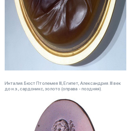
Инталия. Бюст Птолемея III, Египет, Александрия. III век
до н.э., сардоникс, золото (оправа - поздняя).