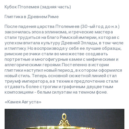
Кубок Птолемея (задняя часть)
Глиптика в Древнем Риме
После падения царства Птолемеев (30-ый год до н.э.)
закончилась эпоха эллинизма, и греческие мастера
стали трудиться на благо Римской империи, которая с
успехом впитала культуру Древней Эллады, в том числе
и глиптику. Но воспроизводя у себя ее лучшие образцы,
римские резчики стали во множестве создавать
портретные и многофигурные камеи с мифическими и
аллегорическими героями. Постепенно в истории
глиптики наступил новый период, в котором оформился
новый стиль. Теперь основной сюжетной линией стал
триумф императора, а в технике предпочтение стали
отдавать более строгим и графичным двуцветным
композициям - белым силуэтам на темном фоне.
«Камея Августа»