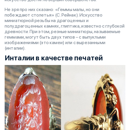
Не зря про них сказано: «Геммы малы, но они
побеждают столетья» (С. Рейнак). Искусство
миниатюрной резьбы на драгоценных и
полудрагоценных камнях, глиптика, известно с глубокой
древности. При этом, резные миниатюры, называемые
геммами, могут быть двух типов – с выпуклыми
изображениями (это камеи) или с вырезанными
(инталии).
Инталии в качестве печатей