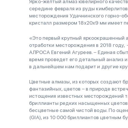
Ярко-желтый алмаз ювелирного качества
середине февраля из руды кимберлито
месторождения Удачнинского горно-об
кристалл размером 18х20х9 мм имеет п
«Это первый крупный яркоокрашенный а
отработки месторождения в 2018 году, 
АЛРОСА Евгений Агуреев. – Единая сб
время проведет его детальный анализ и
в дальнейшем нам подарит и другие кр
Цветные алмазы, из которых создают б
фантазийных, цветов – в природе встре
истощения известных месторождений та
бриллианты редких насыщенных цветов 
бесцветные самой чистой воды. По оце
(GIA), из 10 000 бриллиантов цветным б