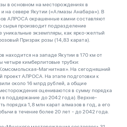
зы в основном на месторождениях в
и на севере Якутии («Алмазы Анабара»). В
зов АЛРОСА окрашенные камни составляют
го сырья производит подразделение
 уникальные экземпляры, как ярко-желтый
озовый Призрак розы (14,83 карата).
 находится на западе Якутии в 170 км от
ы четыре кимберлитовые трубки:
«Комсомольская-Магнитная». На сегодняшний
й проект АЛРОСА. На этапе подготовки к
вили около 16 млрд рублей, а общие
 месторождения оцениваются в сумму порядка
и в поддержание до 2042 года). Верхне-
 порядка 1,8 млн карат алмазов в год, а его
ычи в течение более 20 лет - до 2042 года.
не-Мунского месторождения состоялось 31