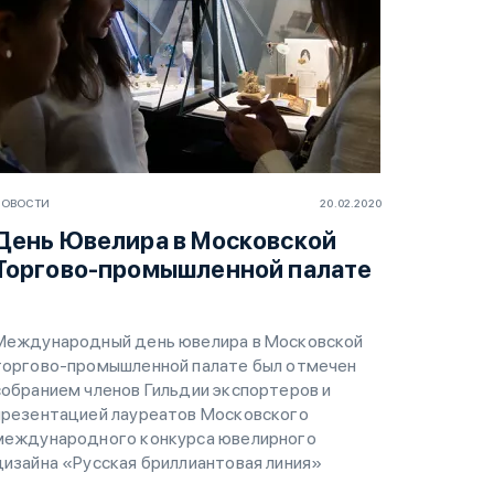
НОВОСТИ
20.02.2020
День Ювелира в Московской
Торгово-промышленной палате
Международный день ювелира в Московской
торгово-промышленной палате был отмечен
собранием членов Гильдии экспортеров и
презентацией лауреатов Московского
международного конкурса ювелирного
дизайна «Русская бриллиантовая линия»