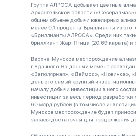
Группа АЛРОСА добывает цветные алма
Архангельской области («Севералмаз») 
общем объеме добычи ювелирных алма
менее 0,1 процента. Бриллианты из это
«Бриллианты АЛРОСА». Среди них такие
бриллиант Жар-Птица (20,69 карата) и р
Верхне-Мунское месторождение алмазов
г.Удачного. На данный момент разведан
«Заполярная», «Деймос», «Новинка», 
день это самый крупный инвестиционны
началу добычи инвестиции в него соста
инвестиции за весь период разработки
60 млрд рублей (в том числе инвестици
Мунское месторождение будет приносить
запасы достаточны для продолжения доб
Официальное открытие алмазного Верх