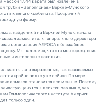
 массой 17,44 карата был извлечен в
вой трубки «Заполярная» Верхне-Мунского
огатительного комбината. Прозрачный
ереходную форму.
лмаз, найденный на Верхней Муне с начала
- сказал заместитель генерального директора
ытовая организация АЛРОСА в ближайшее
 оценку. Мы надеемся, что это месторождение
упные и интересные находки».
риллианты явно выраженных, так называемых
чаются крайне редко уже сейчас. По мере
ких алмазов становится все меньше. Поэтому
зачастую ценятся в десятки раз выше, чем
нкам Геммологического института Америки
удет только один.