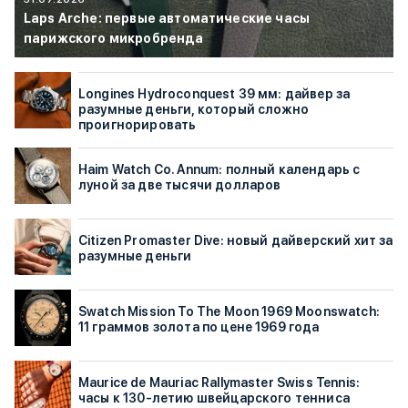
Laps Arche: первые автоматические часы
парижского микробренда
Longines Hydroconquest 39 мм: дайвер за
разумные деньги, который сложно
проигнорировать
Haim Watch Co. Annum: полный календарь с
луной за две тысячи долларов
Citizen Promaster Dive: новый дайверский хит за
разумные деньги
Swatch Mission To The Moon 1969 Moonswatch:
11 граммов золота по цене 1969 года
Maurice de Mauriac Rallymaster Swiss Tennis:
часы к 130-летию швейцарского тенниса