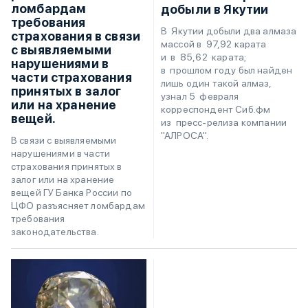
ломбардам
добыли в Якутии
требования
В Якутии добыли два алмаза
страхования в связи
массой в 97,92 карата
с выявляемыми
и в 85,62 карата;
нарушениями в
в прошлом году был найден
части страхования
лишь один такой алмаз,
принятых в залог
узнал 5 февраля
или на хранение
корреспондент Сиб.фм
вещей.
из пресс-релиза компании
"АЛРОСА".
В связи с выявляемыми
нарушениями в части
страхования принятых в
залог или на хранение
вещей ГУ Банка России по
ЦФО разъясняет ломбардам
требования
законодательства.