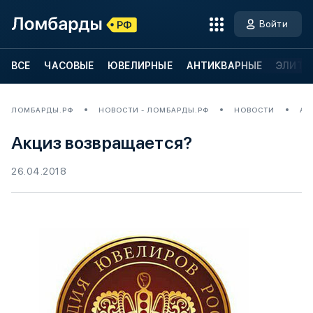
Войти
ВСЕ
ЧАСОВЫЕ
ЮВЕЛИРНЫЕ
АНТИКВАРНЫЕ
ЭЛИТН
ЛОМБАРДЫ.РФ
НОВОСТИ - ЛОМБАРДЫ.РФ
НОВОСТИ
АК
Акциз возвращается?
26.04.2018