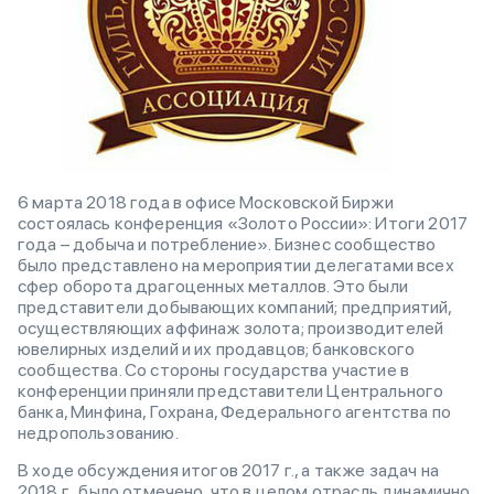
6 марта 2018 года в офисе Московской Биржи
состоялась конференция «Золото России»: Итоги 2017
года – добыча и потребление». Бизнес сообщество
было представлено на мероприятии делегатами всех
сфер оборота драгоценных металлов. Это были
представители добывающих компаний; предприятий,
осуществляющих аффинаж золота; производителей
ювелирных изделий и их продавцов; банковского
сообщества. Со стороны государства участие в
конференции приняли представители Центрального
банка, Минфина, Гохрана, Федерального агентства по
недропользованию.
В ходе обсуждения итогов 2017 г., а также задач на
2018 г., было отмечено, что в целом отрасль динамично