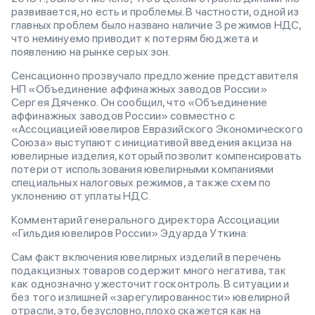
развивается, но есть и проблемы. В частности, одной из
главных проблем было названо наличие 3 режимов НДС,
что неминуемо приводит к потерям бюджета и
появлению на рынке серых зон.
Сенсационно прозвучало предложение представителя
НП «Объединение аффинажных заводов России»
Сергея Дяченко. Он сообщил, что «Объединение
аффинажных заводов России» совместно с
«Ассоциацией ювелиров Евразийского Экономического
Союза» выступают с инициативой введения акциза на
ювелирные изделия, который позволит компенсировать
потери от использования ювелирными компаниями
специальных налоговых режимов, а также схем по
уклонению от уплаты НДС.
Комментарий генерального директора Ассоциации
«Гильдия ювелиров России» Эдуарда Уткина:
Сам факт включения ювелирных изделий в перечень
подакцизных товаров содержит много негатива, так
как однозначно ужесточит госконтроль. В ситуации и
без того излишней «зарегулированности» ювелирной
отрасли, это, безусловно, плохо скажется как на