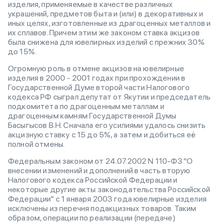
изделия, применяемые в качестве различных
украшений, предметов быта и (или) в декоративных и
иных целях, изготовленные из драгоценных металлов и
их сплавов. Причем этим же законом ставка акцизов
была снижена для ювелирных изделий с прежних 30%
до 15%.
Огромную роль в отмене акцизов на ювелирные
изделия в 2000 - 2001 годах при прохождении в
Государственной Думе второй части Налогового
кодекса РФ сыграл депутат от Якутии и председатель
подкомитета по драгоценным металлам и
драгоценным камням Государственной Думы
Басыгысов В.Н. Сначала его усилиями удалось снизить
акцизную ставку с 15 до 5%, а затем и добиться её
полной отмены.
Федеральным законом от 24.07.2002 N 110-ФЗ "О
внесении изменений и дополнений в часть вторую
Налогового кодекса Российской Федерации и
некоторые другие акты законодательства Российской
Федерации" с 1 января 2003 года ювелирные изделия
исключены из перечня подакцизных товаров. Таким
образом, операции по реализации (передаче)