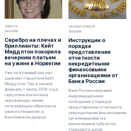
НОВОСТИ
ЧАСОВЫЕ НОВОСТИ
24.04.2018
24.04.2018
Серебро на плечах и
Инструкции о
бриллианты: Кейт
порядке
Миддлтон покорила
представления
вечерним платьем
отчетности
на ужине в Норвегии
некредитными
финансовыми
Уже не в первый раз нас
организациями от
удивляет герцогиня Кейт
Банка России
Миддлтон. Так, в начале
февраля, 1 числа 2018 года
Банк России направил
герцогиня впечатлила
информационное
окружающих своим
сообщение о порядке
потрясающим образом на
представления отчетности
ужине в Норвегии, в
некредитными финансовыми
Королевском дворце.
организациями (за
исключением субъектов
страхового дела)