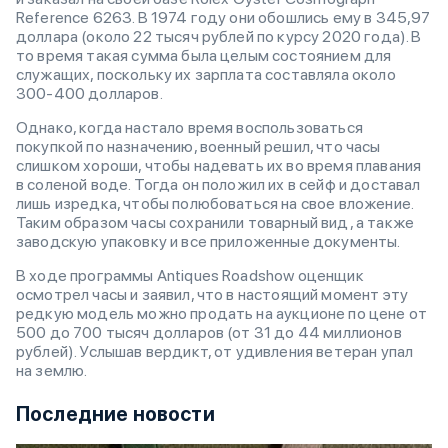
Reference 6263. В 1974 году они обошлись ему в 345,97
доллара (около 22 тысяч рублей по курсу 2020 года). В
то время такая сумма была целым состоянием для
служащих, поскольку их зарплата составляла около
300-400 долларов.
Однако, когда настало время воспользоваться
покупкой по назначению, военный решил, что часы
слишком хороши, чтобы надевать их во время плавания
в соленой воде. Тогда он положил их в сейф и доставал
лишь изредка, чтобы полюбоваться на свое вложение.
Таким образом часы сохранили товарный вид, а также
заводскую упаковку и все приложенные документы.
В ходе программы Antiques Roadshow оценщик
осмотрел часы и заявил, что в настоящий момент эту
редкую модель можно продать на аукционе по цене от
500 до 700 тысяч долларов (от 31 до 44 миллионов
рублей). Услышав вердикт, от удивления ветеран упал
на землю.
Последние новости