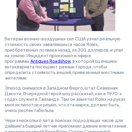
Ветеран военно-воздушных сил США узнал реальную
стоимость своих завалявшихся часов Rolex,
приобретенных полвека назад за 300 долларов, и упал
на землю. Инцидент произошел в эфире
программы
Antiques Roadshow
, в которой оценщики
антиквариата посещают разные города, чтобы
определить стоимость вещей, привезенных местными
жителями.
Эпизод снимался в Западном Фарго, штат Северная
Дакота. Очередной герой шоу рассказал, как в 1970-х
годах служил в Таиланде. Там он заметил Rolex на руках
многих пилотов и решил, что эта марка, должно быть,
очень респектабельна.
Через несколько лет в поисках подходящих часов для
дайвинга бывший летчик припомнил давние впечатления
и заказал на своей базе Rolex Oyster Cosmograph