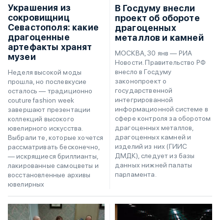
Украшения из
В Госдуму внесли
сокровищниц
проект об обороте
Севастополя: какие
драгоценных
драгоценные
металлов и камней
артефакты хранят
МОСКВА, 30 янв — РИА
музеи
Новости. Правительство РФ
внесло в Госдуму
Неделя высокой моды
законопроект о
прошла, но послевкусие
государственной
осталось — традиционно
интегрированной
couture fashion week
информационной системе в
завершают презентации
сфере контроля за оборотом
коллекций высокого
драгоценных металлов,
ювелирного искусства.
драгоценных камней и
Выбрали те, которые хочется
изделий из них (ГИИС
рассматривать бесконечно,
ДМДК), следует из базы
— искрящиеся бриллианты,
данных нижней палаты
лакированные самоцветы и
парламента.
восстановленные архивы
ювелирных