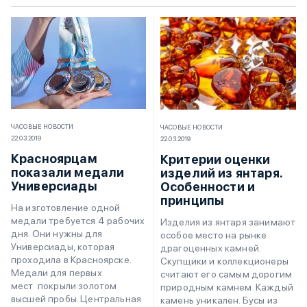
ЧАСОВЫЕ НОВОСТИ
ЧАСОВЫЕ НОВОСТИ
22.03.2019
22.03.2019
Красноярцам
Критерии оценки
показали медали
изделий из янтаря.
Универсиады
Особенности и
принципы
На изготовление одной
медали требуется 4 рабочих
Изделия из янтаря занимают
дня. Они нужны для
особое место на рынке
Универсиады, которая
драгоценных камней.
проходила в Красноярске.
Скупщики и коллекционеры
Медали для первых
считают его самым дорогим
мест покрыли золотом
природным камнем. Каждый
высшей пробы. Центральная
камень уникален. Бусы из