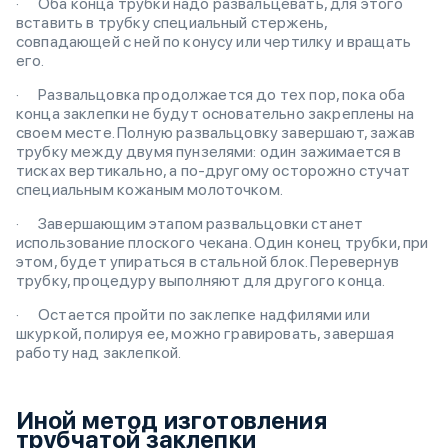
· Оба конца трубки надо развальцевать, для этого
вставить в трубку специальный стержень,
совпадающей с ней по конусу или чертилку и вращать
его.
· Развальцовка продолжается до тех пор, пока оба
конца заклепки не будут основательно закреплены на
своем месте. Полную развальцовку завершают, зажав
трубку между двумя пунзелями: один зажимается в
тисках вертикально, а по-другому осторожно стучат
специальным кожаным молоточком.
· Завершающим этапом развальцовки станет
использование плоского чекана. Один конец трубки, при
этом, будет упираться в стальной блок. Перевернув
трубку, процедуру выполняют для другого конца.
· Остается пройти по заклепке надфилями или
шкуркой, полируя ее, можно гравировать, завершая
работу над заклепкой.
Иной метод изготовления
трубчатой заклепки