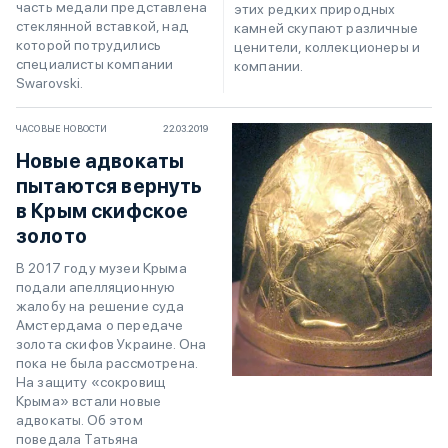
часть медали представлена
этих редких природных
стеклянной вставкой, над
камней скупают различные
которой потрудились
ценители, коллекционеры и
специалисты компании
компании.
Swarovski.
ЧАСОВЫЕ НОВОСТИ
22.03.2019
Новые адвокаты
пытаются вернуть
в Крым скифское
золото
В 2017 году музеи Крыма
подали апелляционную
жалобу на решение суда
Амстердама о передаче
золота скифов Украине. Она
пока не была рассмотрена.
На защиту «сокровищ
Крыма» встали новые
адвокаты. Об этом
поведала Татьяна