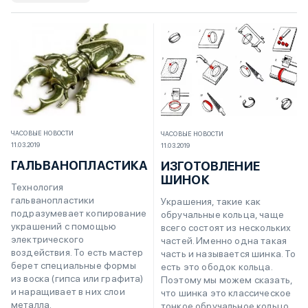
ЧАСОВЫЕ НОВОСТИ
ЧАСОВЫЕ НОВОСТИ
11.03.2019
11.03.2019
ГАЛЬВАНОПЛАСТИКА
ИЗГОТОВЛЕНИЕ
ШИНОК
Технология
гальванопластики
Украшения, такие как
подразумевает копирование
обручальные кольца, чаще
украшений с помощью
всего состоят из нескольких
электрического
частей. Именно одна такая
воздействия. То есть мастер
часть и называется шинка. То
берет специальные формы
есть это ободок кольца.
из воска (гипса или графита)
Поэтому мы можем сказать,
и наращивает в них слои
что шинка это классическое
металла.
тонкое обручальное кольцо.