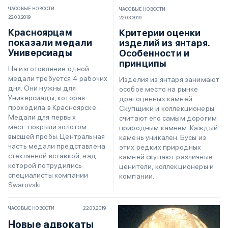
ЧАСОВЫЕ НОВОСТИ
ЧАСОВЫЕ НОВОСТИ
22.03.2019
22.03.2019
Красноярцам
Критерии оценки
показали медали
изделий из янтаря.
Универсиады
Особенности и
принципы
На изготовление одной
медали требуется 4 рабочих
Изделия из янтаря занимают
дня. Они нужны для
особое место на рынке
Универсиады, которая
драгоценных камней.
проходила в Красноярске.
Скупщики и коллекционеры
Медали для первых
считают его самым дорогим
мест покрыли золотом
природным камнем. Каждый
высшей пробы. Центральная
камень уникален. Бусы из
часть медали представлена
этих редких природных
стеклянной вставкой, над
камней скупают различные
которой потрудились
ценители, коллекционеры и
специалисты компании
компании.
Swarovski.
ЧАСОВЫЕ НОВОСТИ
22.03.2019
Новые адвокаты