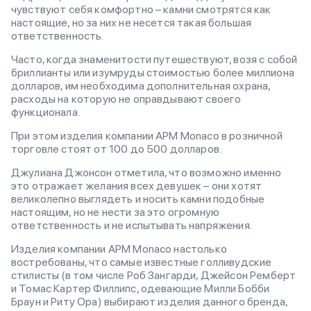
чувствуют себя комфортно – камни смотрятся как
настоящие, но за них не несется такая большая
ответственность.
Часто, когда знаменитости путешествуют, возя с собой
бриллианты или изумруды стоимостью более миллиона
долларов, им необходима дополнительная охрана,
расходы на которую не оправдывают своего
функционала.
При этом изделия компании APM Monaco в розничной
торговле стоят от 100 до 500 долларов.
Джулиана Джонсон отметила, что возможно именно
это отражает желания всех девушек – они хотят
великолепно выглядеть и носить камни подобные
настоящим, но не нести за это огромную
ответственность и не испытывать напряжения.
Изделия компании APM Monaco настолько
востребованы, что самые известные голливудские
стилисты (в том числе Роб Зангарди, Джейсон Ремберт
и Томас Картер Филлипс, одевающие Милли Бобби
Браун и Риту Ора) выбирают изделия данного бренда,