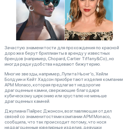
Зачастую знаменитости для прохождения по красной
дорожке берут бриллианты в аренду у известных
брендов (например, Chopard, Cartier Tiffany&Co), но
иногда ради удобства надевают бижутерию.
Многие звезды, например, Лупита Ньонг’о, Хейли
Болдуин и Кейт Хадсон приобретают изделия компании
APM Monaco, которая предлагает недорогие
драгоценные камни, сверкающие благодаря
кубическому цирконию или хрусталю не меньше
драгоценных камней.
Джулиана Пайрес Джонсон, возглавляющая отдел
связей со знаменитостями компании APM Monaco,
сообщила, что так происходит потому, что нося
недрагоценные ювелирные изделия, девушки