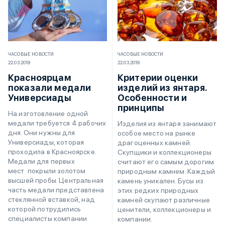
ЧАСОВЫЕ НОВОСТИ
ЧАСОВЫЕ НОВОСТИ
22.03.2019
22.03.2019
Красноярцам
Критерии оценки
показали медали
изделий из янтаря.
Универсиады
Особенности и
принципы
На изготовление одной
медали требуется 4 рабочих
Изделия из янтаря занимают
дня. Они нужны для
особое место на рынке
Универсиады, которая
драгоценных камней.
проходила в Красноярске.
Скупщики и коллекционеры
Медали для первых
считают его самым дорогим
мест покрыли золотом
природным камнем. Каждый
высшей пробы. Центральная
камень уникален. Бусы из
часть медали представлена
этих редких природных
стеклянной вставкой, над
камней скупают различные
которой потрудились
ценители, коллекционеры и
специалисты компании
компании.