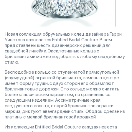
Новая коллекция обручальных колец дизайнера Гарри
Уинстона называется Entitled Bridal Couture. В нем
представлены шесть дизайнерских решений для
свадебной линейки. Эксклюзивные кольца с
бриллиантами можно подобрать к любому свадебному
стилю.
Бесподобное кольцо со ступенчатой прямоугольной
(изумрудной) огранкой бриллианта, камень в центре
имеет форму груши, с двух сторон его обрамляют
бриллиантовые дорожки. Это кольцо можно считать
более классическим вариантом, по сравнению со
следующим изделием. Ассиметричные края
следующего кольца, с парой бриллиантов огранки
маркиз, диктуют авангардный стиль. Ободок сделан из
платины с мелкой бриллиантовой крошкой.
Из коллекции Entitled Bridal Couture каждая невеста