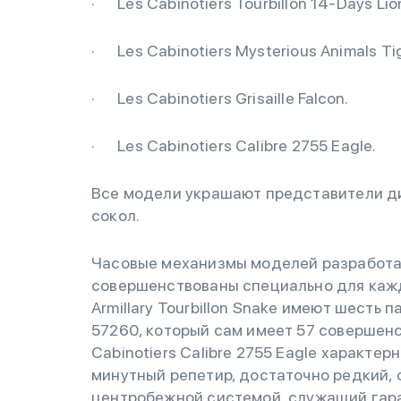
· Les Cabinotiers Tourbillon 14-Days Lio
· Les Cabinotiers Mysterious Animals Tig
· Les Cabinotiers Grisaille Falcon.
· Les Cabinotiers Calibre 2755 Eagle.
Все модели украшают представители дико
сокол.
Часовые механизмы моделей разработан
совершенствованы специально для каждо
Armillary Tourbillon Snake имеют шесть 
57260, который сам имеет 57 совершен
Cabinotiers Calibre 2755 Eagle характе
минутный репетир, достаточно редкий, 
центробежной системой, служащий гаран