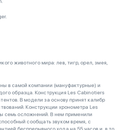
n.
er.
го животного мира: лев, тигр, орел, змея,
ы в самой компании (мануфактурные) и
го образца. Конструкция Les Cabinotiers
патентов. В модели за основу принят калибр
ствований. Конструкции хронометра Les
рны семь осложнений. В нем применили
способный сообщать звуком время, с
тией беспрерывного хода на 55 часов и, в то