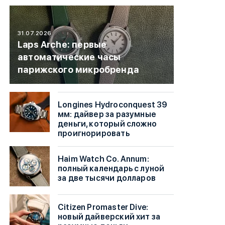
31.07.2026
Laps Arche: первые
автоматические часы
парижского микробренда
Longines Hydroconquest 39
мм: дайвер за разумные
деньги, который сложно
проигнорировать
Haim Watch Co. Annum:
полный календарь с луной
за две тысячи долларов
Citizen Promaster Dive:
новый дайверский хит за