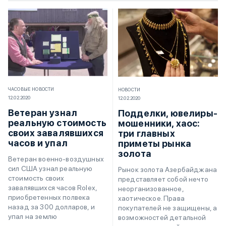
ЧАСОВЫЕ НОВОСТИ
НОВОСТИ
12.02.2020
12.02.2020
Ветеран узнал
Подделки, ювелиры-
реальную стоимость
мошенники, хаос:
своих завалявшихся
три главных
часов и упал
приметы рынка
золота
Ветеран военно-воздушных
сил США узнал реальную
Рынок золота Азербайджана
стоимость своих
представляет собой нечто
завалявшихся часов Rolex,
неорганизованное,
приобретенных полвека
хаотическое. Права
назад за 300 долларов, и
покупателей не защищены, а
упал на землю
возможностей детальной