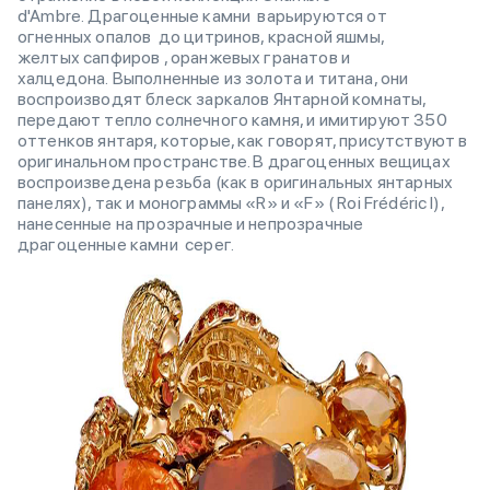
d'Ambre. Драгоценные камни варьируются от
огненных опалов до цитринов, красной яшмы,
желтых сапфиров , оранжевых гранатов и
халцедона. Выполненные из золота и титана, они
воспроизводят блеск заркалов Янтарной комнаты,
передают тепло солнечного камня, и имитируют 350
оттенков янтаря, которые, как говорят, присутствуют в
оригинальном пространстве. В драгоценных вещицах
воспроизведена резьба (как в оригинальных янтарных
панелях), так и монограммы «R» и «F» ( Roi Frédéric I),
нанесенные на прозрачные и непрозрачные
драгоценные камни серег.