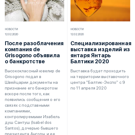
НОВОСТИ
НОВОСТИ
12.02.2020
12.02.2020
После разоблачения
Специализированная
компания de
выставка изделий из
Grisogono объявила
янтаря Янтарь
о банкротстве
Балтики 2020
Высококлассный ювелир de
Выставка будет проходить
Grisogono подал в
на территории выставочного
Швейцарии документы на
центра "Балтик-Экспо" с 9
признание его банкротом
по 11 апреля 2020
вскоре после того, как
появились сообщения о его
связях с подставными
компаниями,
контролируемыми Изабель
душ Сантуш (Isabel dos
Santos), дочерью бывшего
президента Анголы, и ее