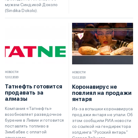
мужем Синдикой Доколо
(Sindika Dokolo).
НОВОСТИ
НОВОСТИ
12.02.2020
12.02.2020
Татнефть готовится
Коронавирус не
продавать за
повлиял на продажи
алмазы
янтаря
Компания «Татнефть»
Из-за вспышки коронавируса
возобновляет разведочное
продажи янтаря не упали. Об
бурение в Ливии и готовится
этом сообщили РИА новости
поставлять топливо в
со ссылкой на гендиректора
Зимбабве с оплатой
холдинга "Русский янтарь"
алмазами
Сергея Зайцева.