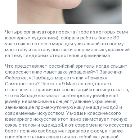
Четыре организатора проекта (трое из которых сами
ювелирные художники), собрали работы более 80
участников со всего мира для уникальной по своему
масштабу и составу выставки современных украшений
на тему гендерных стереотипов и феминизма.
Что представляет российский зритель, когда слышит
словосочетание «выставка украшений»? Запасники
Фаберже, «Ламбада-маркет» или «Ярмарку
Самоцветов»? Проект «9 Марта» предлагает
отвлечься от привычных коннотаций и взглянуть на то,
что на Западе называют contemporary jewelry и art
jewelry: независимые концептуальные украшения,
занимающие промежуточную нишу между модой и
современным искусством. У моды и классического
ювелирного искусства этот жанр заимствует тесную
связь с телом и одеждой, а от современного искусства
берёт полную свободу материалов и форм, а также
способность высказываться по любой актуальной