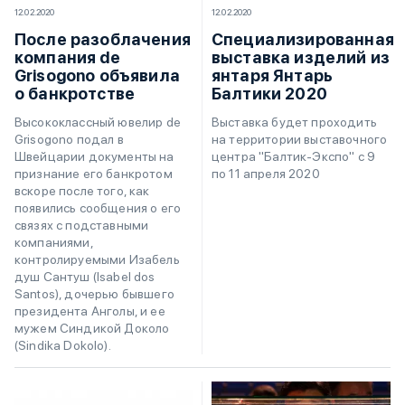
12.02.2020
12.02.2020
После разоблачения
Специализированная
компания de
выставка изделий из
Grisogono объявила
янтаря Янтарь
о банкротстве
Балтики 2020
Высококлассный ювелир de
Выставка будет проходить
Grisogono подал в
на территории выставочного
Швейцарии документы на
центра "Балтик-Экспо" с 9
признание его банкротом
по 11 апреля 2020
вскоре после того, как
появились сообщения о его
связях с подставными
компаниями,
контролируемыми Изабель
душ Сантуш (Isabel dos
Santos), дочерью бывшего
президента Анголы, и ее
мужем Синдикой Доколо
(Sindika Dokolo).