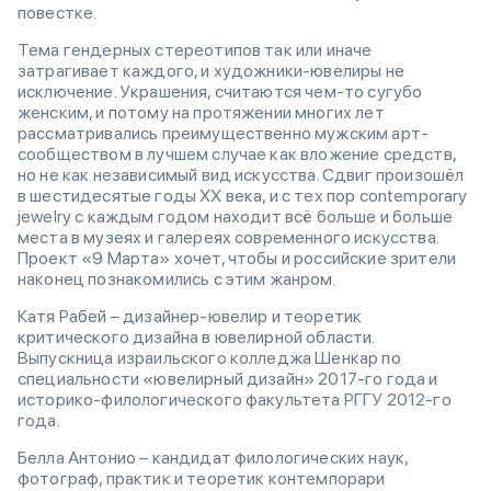
повестке.
Тема гендерных стереотипов так или иначе
затрагивает каждого, и художники-ювелиры не
исключение. Украшения, считаются чем-то сугубо
женским, и потому на протяжении многих лет
рассматривались преимущественно мужским арт-
сообществом в лучшем случае как вложение средств,
но не как независимый вид искусства. Сдвиг произошёл
в шестидесятые годы ХХ века, и с тех пор contemporary
jewelry с каждым годом находит всё больше и больше
места в музеях и галереях современного искусства.
Проект «9 Марта» хочет, чтобы и российские зрители
наконец познакомились с этим жанром.
Катя Рабей – дизайнер-ювелир и теоретик
критического дизайна в ювелирной области.
Выпускница израильского колледжа Шенкар по
специальности «ювелирный дизайн» 2017-го года и
историко-филологического факультета РГГУ 2012-го
года.
Белла Антонио – кандидат филологических наук,
фотограф, практик и теоретик контемпорари