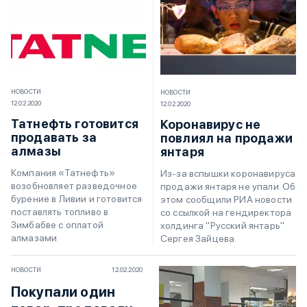
НОВОСТИ
НОВОСТИ
12.02.2020
12.02.2020
Татнефть готовится
Коронавирус не
продавать за
повлиял на продажи
алмазы
янтаря
Компания «Татнефть»
Из-за вспышки коронавируса
возобновляет разведочное
продажи янтаря не упали. Об
бурение в Ливии и готовится
этом сообщили РИА новости
поставлять топливо в
со ссылкой на гендиректора
Зимбабве с оплатой
холдинга "Русский янтарь"
алмазами
Сергея Зайцева.
НОВОСТИ
12.02.2020
Покупали один