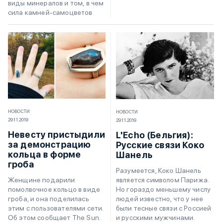
виды минералов и том, в чем
сила камней-самоцветов
НОВОСТИ
НОВОСТИ
29.11.2019
29.11.2019
Невесту пристыдили
L'Echo (Бельгия):
за демонстрацию
Русские связи Коко
кольца в форме
Шанель
гроба
Разумеется, Коко Шанель
является символом Парижа.
Женщине подарили
Но гораздо меньшему числу
помолвочное кольцо в виде
людей известно, что у нее
гроба, и она поделилась
были тесные связи с Россией
этим с пользователями сети.
и русскими мужчинами.
Об этом сообщает The Sun.