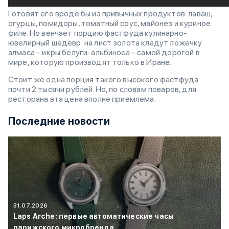
Готовят его вроде бы из привычных продуктов: лаваш,
огурцы, помидоры, томатный соус, майонез и куриное
филе. Но венчает порцию фастфуда кулинарно-
ювелирный шедевр: на лист золота кладут ложечку
алмаса – икры белуги-альбиноса – самой дорогой в
мире, которую производят только в Иране.
Стоит же одна порция такого высокого фастфуда
почти 2 тысячи рублей. Но, по словам поваров, для
ресторана эта цена вполне приемлема.
Последние новости
31.07.2026
Laps Arche: первые автоматические часы
парижского микробренда