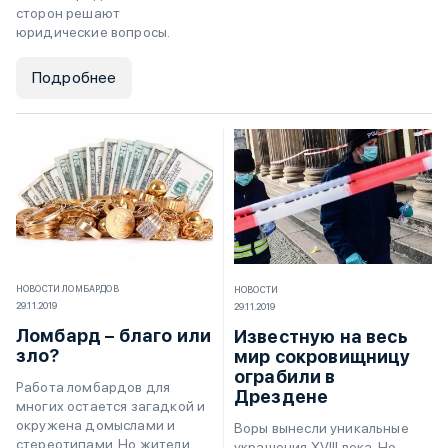
сторон решают
юридические вопросы.
Подробнее
НОВОСТИ ЛОМБАРДОВ
НОВОСТИ
29.11.2019
29.11.2019
Ломбард – благо или
Известную на весь
зло?
мир сокровищницу
ограбили в
Работа ломбардов для
Дрездене
многих остается загадкой и
окружена домыслами и
Воры вынесли уникальные
стереотипами. Но жители
украшения XVIII века. Но