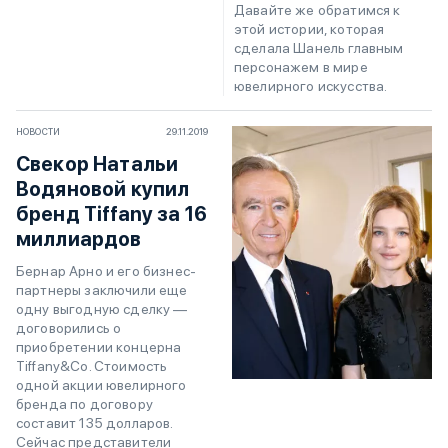
Давайте же обратимся к
этой истории, которая
сделала Шанель главным
персонажем в мире
ювелирного искусства.
НОВОСТИ
29.11.2019
Свекор Натальи
Водяновой купил
бренд Tiffany за 16
миллиардов
Бернар Арно и его бизнес-
партнеры заключили еще
одну выгодную сделку —
договорились о
приобретении концерна
Tiffany&Co. Стоимость
одной акции ювелирного
бренда по договору
составит 135 долларов.
Сейчас представители