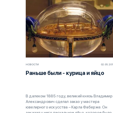
НОВОСТИ
02.05.20
Раньше были - курица и яйцо
В далеком 1885 году, великий князь Владимир
Александрович сделал заказ у мастера
ювелирного искусства – Карла Фаберже. Он
заказал у него пасхальное яйцо, которое было