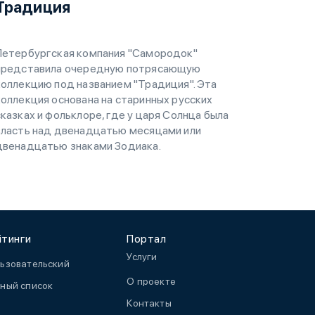
Традиция
Петербургская компания "Самородок"
представила очередную потрясающую
коллекцию под названием "Традиция". Эта
коллекция основана на старинных русских
сказках и фольклоре, где у царя Солнца была
власть над двенадцатью месяцами или
двенадцатью знаками Зодиака.
йтинги
Портал
Услуги
ьзовательский
О проекте
ный список
Контакты