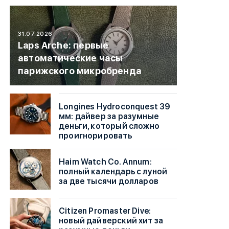
31.07.2026
Laps Arche: первые
автоматические часы
парижского микробренда
Longines Hydroconquest 39
мм: дайвер за разумные
деньги, который сложно
проигнорировать
Haim Watch Co. Annum:
полный календарь с луной
за две тысячи долларов
Citizen Promaster Dive:
новый дайверский хит за