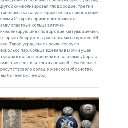
другой символизировал плодородие, третий
становился катализатором связи с природными
силами. Из ярких примеров прошлого —
семилопастные кольца вятичей,
символизирующие плодородие матушки земли,
которые обнаружены раскопками со времён VIII
века. Такое украшение носили сразу по
несколько пар. Кольца вдевали в мочки ушей,
втыкали в волосы, крепили на головные уборы с
помощью лент или тонких ремней. Чем больше
присутствовало колец в женском убранстве,
тем богаче был её род.