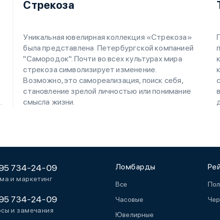
Стрекоза
Уникальная ювелирная коллекция «Стрекоза»
была представлена Петербургской компанией
"Самородок". Почти во всех культурах мира
стрекоза символизирует изменение.
Возможно, это самореализация, поиск себя,
становление зрелой личностью или понимание
.
смысла жизни.
Ломбарды
Ре
95 734-24-09
ма и маркетинг
Все
Пол
95 734-24-09
Часовые
Чер
сы и замечания
Ювелирные