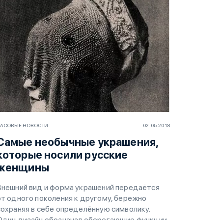
АСОВЫЕ НОВОСТИ
02.05.2018
Самые необычные украшения,
которые носили русские
женщины
Внешний вид и форма украшений передаётся
от одного поколения к другому, бережно
сохраняя в себе определённую символику.
Один дизайн обозначал оберегающие функции,