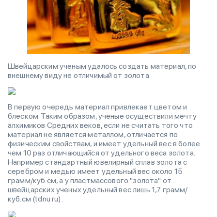
Швейцарским ученым удалось создать материал, по
внешнему виду не отличимый от золота.
В первую очередь материал привлекает цветом и
блеском. Таким образом, ученые осуществили мечту
алхимиков Средних веков, если не считать того что
материал не является металлом, отличается по
физическим свойствам, и имеет удельный вес в более
чем 10 раз отличающийся от удельного веса золота.
Например стандартный ювелирный сплав золота с
серебром и медью имеет удельный вес около 15
грамм/куб.см, а у пластмассового "золота" от
швейцарских ученых удельный вес лишь 1,7 грамм/
куб.см (tdnu.ru).