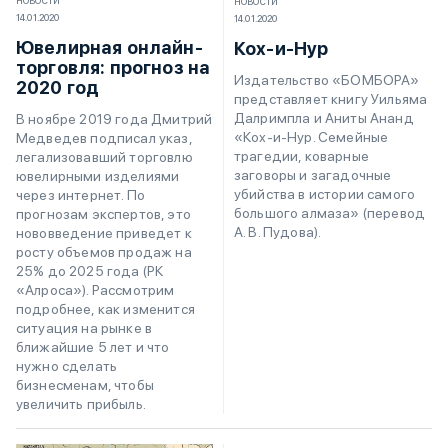
НОВОСТИ
НОВОСТИ
14.01.2020
14.01.2020
Ювелирная онлайн-
Кох-и-Нур
торговля: прогноз на
Издательство «БОМБОРА»
2020 год
представляет книгу Уильяма
Далримпла и Аниты Ананд
В ноябре 2019 года Дмитрий
«Кох-и-Нур. Семейные
Медведев подписал указ,
трагедии, коварные
легализовавший торговлю
заговоры и загадочные
ювелирными изделиями
убийства в истории самого
через интернет. По
большого алмаза» (перевод
прогнозам экспертов, это
А. В. Пудова).
нововведение приведет к
росту объемов продаж на
25% до 2025 года (РК
«‎Алроса»‎). Рассмотрим
подробнее, как изменится
ситуация на рынке в
ближайшие 5 лет и что
нужно сделать
бизнесменам, чтобы
увеличить прибыль.