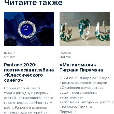
Читайте также
НОВОСТИ
НОВОСТИ
14.01.2020
14.01.2020
Pantone 2020:
«Магия эмали»
поэтическая глубина
Тиграна Пирумяна
«Классического
С 24 по 26 января 2020 года
синего»
в рамках выставки-ярмарки
«Симфония самоцветов»
По уже сложившейся
будет представленна
традиции одну из первых
тематическая
статей наступившего нового
экспозиция авторских работ 
года я посвящаю Институту
– ювелира Тиграна
цвета Pantone и главному
Пирумяна.
оттенку года, который он