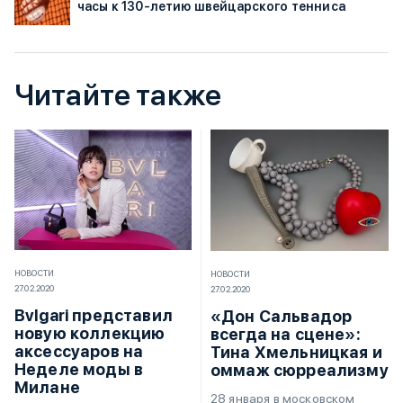
часы к 130-летию швейцарского тенниса
Читайте также
НОВОСТИ
НОВОСТИ
27.02.2020
27.02.2020
Bvlgari представил
«Дон Сальвадор
новую коллекцию
всегда на сцене»:
аксессуаров на
Тина Хмельницкая и
Неделе моды в
оммаж сюрреализму
Милане
28 января в московском