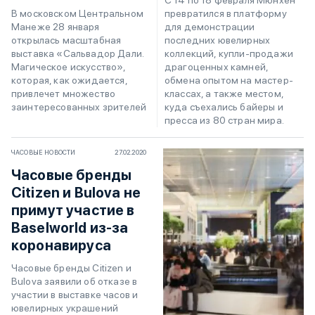
С 14 по 18 февраля Мюнхен
превратился в платформу
В московском Центральном
для демонстрации
Манеже 28 января
последних ювелирных
открылась масштабная
коллекций, купли-продажи
выставка «Сальвадор Дали.
драгоценных камней,
Магическое искусство»,
обмена опытом на мастер-
которая, как ожидается,
классах, а также местом,
привлечет множество
куда съехались байеры и
заинтересованных зрителей
пресса из 80 стран мира.
ЧАСОВЫЕ НОВОСТИ
27.02.2020
Часовые бренды
Citizen и Bulova не
примут участие в
Baselworld из-за
коронавируса
Часовые бренды Citizen и
Bulova заявили об отказе в
участии в выставке часов и
ювелирных украшений