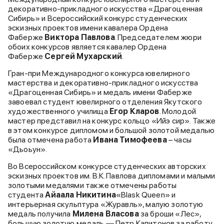
декоративно-прикладного искусства «Драгоценная
Сибирь» и Всероссийский конкурс студенческих
эскизных проектов имени кавалера Ордена
Фаберже
Виктора Павлова
. Председателем жюри
обоих конкурсов является кавалер Ордена
Фаберже
Сергей Мухарский
.
Гран-при Международного конкурса ювелирного
мастерства и декоративно-прикладного искусства
«Драгоценная Сибирь» и медаль имени Фаберже
завоевал студент ювелирного отделения Якутского
художественного училища
Егор Кларов
. Молодой
мастер представил на конкурс кольцо «Ийэ сир». Также
в этом конкурсе дипломом и большой золотой медалью
была отмечена работа
Ивана Тимофеева
– часы
«Дьоьун».
Во Всероссийском конкурсе студенческих авторских
эскизных проектов им. В.К. Павлова дипломами и малыми
золотыми медалями также отмечены работы
студента
Айаала Никитина
«Blask Queen» и
интерьерная скульптура «Журавль», малую золотую
медаль получила
Милена Власова
за броши «Лес»,
большую золотую медаль — Петр Капитонов за работу