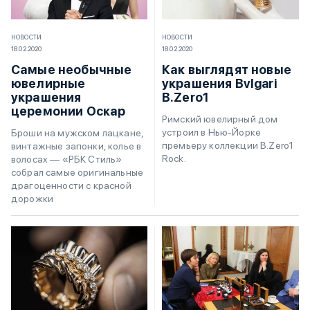
НОВОСТИ
НОВОСТИ
18.02.2020
18.02.2020
Самые необычные
Как выглядят новые
ювелирные
украшения Bvlgari
украшения
B.Zero1
церемонии Оскар
Римский ювелирный дом
устроил в Нью-Йорке
Броши на мужском лацкане,
премьеру коллекции B.Zero1
винтажные запонки, колье в
Rock.
волосах — «РБК Стиль»
собрал самые оригинальные
драгоценности с красной
дорожки