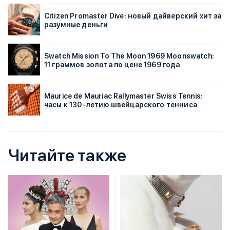
Citizen Promaster Dive: новый дайверский хит за
разумные деньги
Swatch Mission To The Moon 1969 Moonswatch:
11 граммов золота по цене 1969 года
Maurice de Mauriac Rallymaster Swiss Tennis:
часы к 130-летию швейцарского тенниса
Читайте также