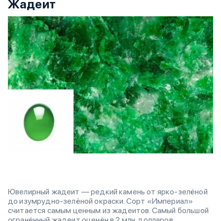
Жадеит
Ювелирный жадеит — редкий камень от ярко-зелёной
до изумрудно-зелёной окраски. Сорт «Империал»
считается самым ценным из жадеитов. Самый большой
огранённый жадеит оценён в 2 млн. долларов.