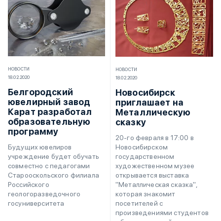
НОВОСТИ
НОВОСТИ
18.02.2020
18.02.2020
Белгородский
Новосибирск
ювелирный завод
приглашает на
Карат разработал
Металлическую
образовательную
сказку
программу
20-го февраля в 17:00 в
Новосибирском
Будущих ювелиров
государственном
учреждение будет обучать
художественном музее
совместно с педагогами
открывается выставка
Старооскольского филиала
"Металлическая сказка",
Российского
которая знакомит
геологоразведочного
посетителей с
госуниверситета
произведениями студентов