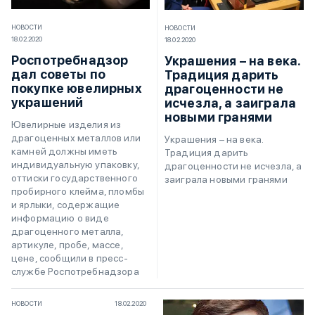
НОВОСТИ
НОВОСТИ
18.02.2020
18.02.2020
Роспотребнадзор
Украшения – на века.
дал советы по
Традиция дарить
покупке ювелирных
драгоценности не
украшений
исчезла, а заиграла
новыми гранями
Ювелирные изделия из
драгоценных металлов или
Украшения – на века.
камней должны иметь
Традиция дарить
индивидуальную упаковку,
драгоценности не исчезла, а
оттиски государственного
заиграла новыми гранями
пробирного клейма, пломбы
и ярлыки, содержащие
информацию о виде
драгоценного металла,
артикуле, пробе, массе,
цене, сообщили в пресс-
службе Роспотребнадзора
НОВОСТИ
18.02.2020