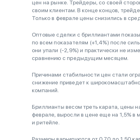
цен на рынке. Трейдеры, со своей стор
своим клиентам. В конце концов, трейд
Только в феврале цены снизились в сре
Оптовые сделки с бриллиантами показыв
по всем показателям (+1,4%) после сил
они упали (-2,9%) и практически не изм
сравнению с предыдущим месяцем.
Причинами стабильности цен стали огр
снижение приведет к широкомасштабно
компаний.
Бриллианты весом треть карата, цены на
феврале, выросли в цене еще на 1,5% в 
и ритейле.
Размеры варьируются от 0,70 до 1,50 ка