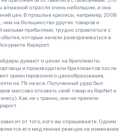
ы алмазной отрасли очень небольшие, и она
ний цен. В прошлые кризисы, например, 2008
, чем на большинство других товаров и
й малыми прибылями, трудно справляться с
обытия, которые начали разворачиваться в
йскуранте Rapaport.
ейдеры думают о ценах на бриллианты.
торговцы и производители бриллиантов после
умент ориентировочного ценообразования,
очти на 7% на все. Полученный удар был
ров массово отозвать свой товар из RapNet и
несу). Как ни странно, они не приняли
paport.
зависит от того, кого вы спрашиваете. Одним
является его медленная реакция на изменение