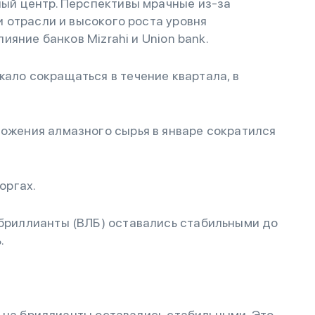
ый центр. Перспективы мрачные из-за
 отрасли и высокого роста уровня
ияние банков Mizrahi и Union bank.
ало сокращаться в течение квартала, в
ожения алмазного сырья в январе сократился
торгах.
бриллианты (ВЛБ) оставались стабильными до
ь.
 на бриллианты оставались стабильными. Это