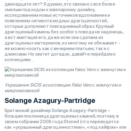
двенадцати лет? Я думаю, это связано с все более
смелым подходом к ювелирному дизайну,
исследованием новых источников вдохновения и
появлением сегмента модных драгоценностей,
которые дополняют повседневный образ. Крупный
драгоценный камень без особого повода не наденешь,
а вот имитация его, даже если она сделана из
драгоценных материалов, ко многому не обязывает -
ее можно носить как с вечерним платьем, так и с
джинсами. Но хватит догадок, давайте перейдем к
коллекциям…
Украшения SICIS из коллекции Falso Vero с жемчугом и
микромозаикой
Solange Azagury-Partridge
Британский дизайнер Solange Azagury-Partridge –
большая поклонница драгоценных камней, поэтому в
своем собрании 2008 года Stoned (что переводится
как «украшенный драгоценностями», «под кайфом» или