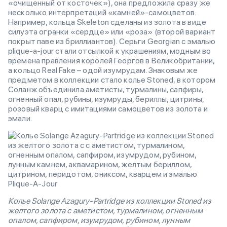
«очищенный от косточек»), она предложила сразу же
несколько интерпретаций «камней»-самоцветов.
Например, кольца Skeleton сделаны из золота в виде
силуэта огранки «сердце» или «роза» (второй вариант
покрыт паве из бриллиантов). Серьги Georgian с эмалью
plique-a-jour стали отсылкой к украшениям, модным во
времена правления королей Георгов в Великобритании,
а кольцо Real Fake – одой изумрудам. Знаковым же
предметом в коллекции стало колье Stoned, в котором
Соланж объединила аметисты, турмалины, сапфиры,
огненный опал, рубины, изумруды, бериллы, цитрины,
розовый кварц с имитациями самоцветов из золота и
эмали.
Колье Solange Azagury-Partridge из коллекции Stoned из
желтого золота с аметистом, турмалином, огненным
опалом, сапфиром, изумрудом, рубином, лунным