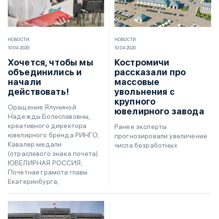
НОВОСТИ
НОВОСТИ
10.04.2020
10.04.2020
Хочется, чтобы мы
Костромичи
объединились и
рассказали про
начали
массовые
действовать!
увольнения с
крупного
Оращение Ялуниной
ювелирного завода
Надежды Болеславовны,
креативного директора
Ранее эксперты
ювелирного бренда РИНГО;
прогнозировали увеличение
Кавалер медали
числа безработных
(отраслевого знака почета)
ЮВЕЛИРНАЯ РОССИЯ;
Почетная грамота главы
Екатеринбурга;