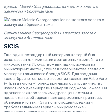
Браслет Melanie Georgacopoulos из желтого золота с
жемчугом и бриллиантами
Серьги Melanie Georgacopoulos из желтого золота с
жемчугом и бриллиантами
SICIS
Еще один нестандартный материал, который был
использован для имитации драгоценных камней – это
микромозаика. Искусством выкладки рисунков из
миниатюрных частиц стекла в совершенстве владеют
мастера итальянского бренда SICIS. Для создания
колец, браслетов, колье и серег из коллекции Falso Vero
(«Правда-ложь») бренд пригласил к сотрудничеству
известного дизайнера интерьеров Роджера Томаса. Он
вдохновился королевскими драгоценностями и
предложил свой вариант для современных принцесс,
объяснив это так: «Этот благородный, редкий и
требовательный материал – микромозаика -
предлагает неограниченную палитру цветов,