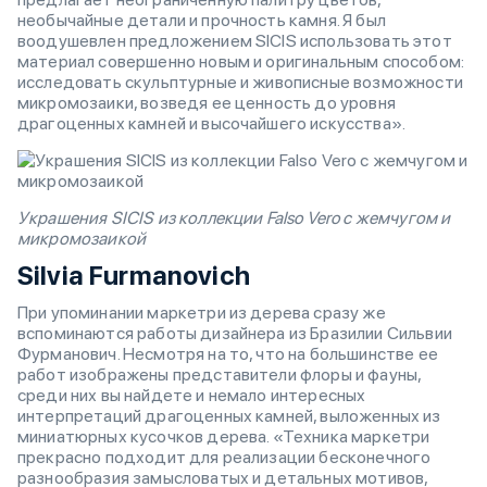
необычайные детали и прочность камня. Я был
воодушевлен предложением SICIS использовать этот
материал совершенно новым и оригинальным способом:
исследовать скульптурные и живописные возможности
микромозаики, возведя ее ценность до уровня
драгоценных камней и высочайшего искусства».
Украшения SICIS из коллекции Falso Vero с жемчугом и
микромозаикой
Silvia Furmanovich
При упоминании маркетри из дерева сразу же
вспоминаются работы дизайнера из Бразилии Сильвии
Фурманович. Несмотря на то, что на большинстве ее
работ изображены представители флоры и фауны,
среди них вы найдете и немало интересных
интерпретаций драгоценных камней, выложенных из
миниатюрных кусочков дерева. «Техника маркетри
прекрасно подходит для реализации бесконечного
разнообразия замысловатых и детальных мотивов,