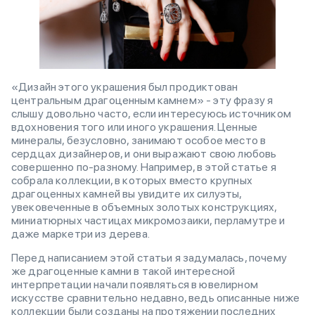
«Дизайн этого украшения был продиктован
центральным драгоценным камнем» - эту фразу я
слышу довольно часто, если интересуюсь источником
вдохновения того или иного украшения. Ценные
минералы, безусловно, занимают особое место в
сердцах дизайнеров, и они выражают свою любовь
совершенно по-разному. Например, в этой статье я
собрала коллекции, в которых вместо крупных
драгоценных камней вы увидите их силуэты,
увековеченные в объемных золотых конструкциях,
миниатюрных частицах микромозаики, перламутре и
даже маркетри из дерева.
Перед написанием этой статьи я задумалась, почему
же драгоценные камни в такой интересной
интерпретации начали появляться в ювелирном
искусстве сравнительно недавно, ведь описанные ниже
коллекции были созданы на протяжении последних