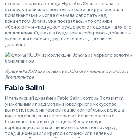
основательницы бренда Нура Аль Фейзал взяла за
основу, увеличила в несколько раз и инкрустировала
бриллиантами. «Когда я начала работать над
концептом Johara, мне показалась, что огранки
«бриолет» и «подушка» лучше всего подходят для его
воплощения. Однако в будущем я собираюсь добавить
украшения в форме других огранок», - делится
дизайнер.
Кулоны NUUN из коллекции Johara из черного золота и
бриллиантов
Fabio Salini
Итальянский дизайнер Fabio Salini, который славится
уникальными предметами ювелирного искусства,
выпустил свою интерпретацию коктейльных колец в
виде «драгоценных клеток» из белого золота с
бриллиантовой инкрустацией. В «паутину»
перекрещивающихся линий он поместил изумруд
традиционной или круглой огранки или зеленый