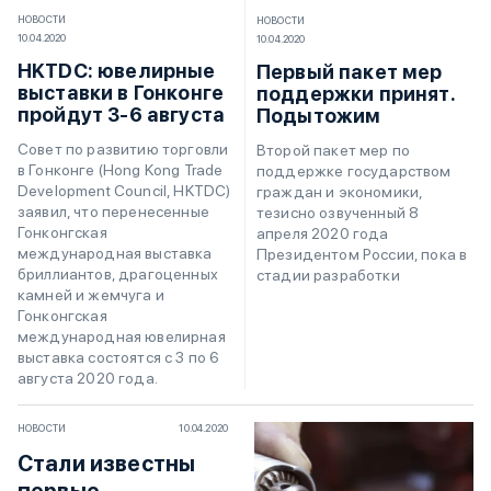
НОВОСТИ
НОВОСТИ
10.04.2020
10.04.2020
HKTDC: ювелирные
Первый пакет мер
выставки в Гонконге
поддержки принят.
пройдут 3-6 августа
Подытожим
Совет по развитию торговли
Второй пакет мер по
в Гонконге (Hong Kong Trade
поддержке государством
Development Council, HKTDC)
граждан и экономики,
заявил, что перенесенные
тезисно озвученный 8
Гонконгская
апреля 2020 года
международная выставка
Президентом России, пока в
бриллиантов, драгоценных
стадии разработки
камней и жемчуга и
Гонконгская
международная ювелирная
выставка состоятся с 3 по 6
августа 2020 года.
НОВОСТИ
10.04.2020
Стали известны