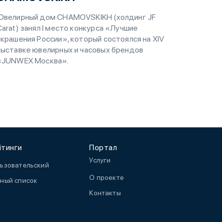
Ювелирный дом CHAMOVSKIKH (холдинг JF
Carat) занял I место конкурса «Лучшие
украшения России», который состоялся на XIV
выставке ювелирных и часовых брендов
«JUNWEX Москва».
йтинги
Портал
Услуги
ьзовательский
О проекте
ный список
Контакты