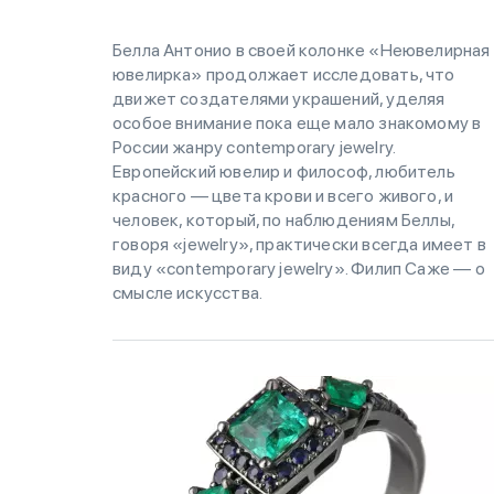
Белла Антонио в своей колонке «Неювелирная
ювелирка» продолжает исследовать, что
движет создателями украшений, уделяя
особое внимание пока еще мало знакомому в
России жанру contemporary jewelry.
Европейский ювелир и философ, любитель
красного — цвета крови и всего живого, и
человек, который, по наблюдениям Беллы,
говоря «jewelry», практически всегда имеет в
виду «contemporary jewelry». Филип Саже — о
смысле искусства.