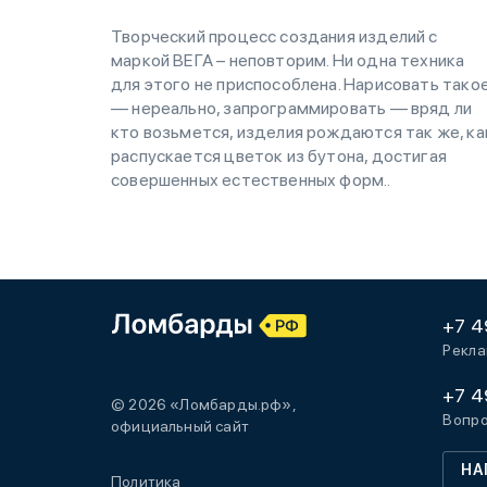
Творческий процесс создания изделий с
маркой ВЕГА – неповторим. Ни одна техника
для этого не приспособлена. Нарисовать тако
— нереально, запрограммировать — вряд ли
кто возьмется, изделия рождаются так же, ка
распускается цветок из бутона, достигая
совершенных естественных форм..
+7 4
Рекла
+7 4
© 2026 «Ломбарды.рф»,
Вопро
официальный сайт
НА
Политика