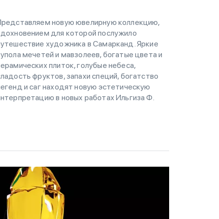
Представляем новую ювелирную коллекцию,
вдохновением для которой послужило
путешествие художника в Самарканд. Яркие
купола мечетей и мавзолеев, богатые цвета и
керамических плиток, голубые небеса,
сладость фруктов, запахи специй, богатство
легенд и саг находят новую эстетическую
интерпретацию в новых работах Ильгиза Ф.