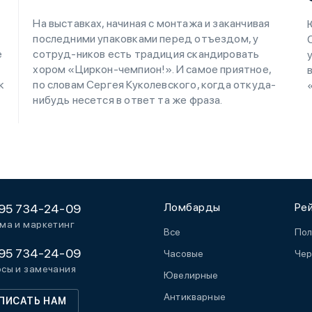
На выставках, начиная с монтажа и заканчивая
последними упаковками перед отъездом, у
е
сотруд-ников есть традиция скандировать
хором «Циркон-чемпион!». И самое приятное,
к
по словам Сергея Куколевского, когда откуда-
нибудь несется в ответ та же фраза.
Ломбарды
Ре
95 734-24-09
ма и маркетинг
Все
Пол
95 734-24-09
Часовые
Чер
сы и замечания
Ювелирные
Антикварные
ПИСАТЬ НАМ