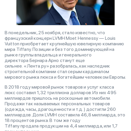
В понедельник, 25 ноября, стало известно, что
французский концерн LVMH Moet Hennessy — Louis
Vuitton приобретает крупнейшую ювелирную компанию
мира Tiffany. Позиции и без того доминирующей на
рынке группы владельца и генерального
директора Бернара Арно станут еще
сильнее. «Лента.ру» разобралась, как наследник
строительной компании стал серым кардиналом
мирового рынка люкса и богатейшим человеком Европы.
В 2018 году мировой рынок товаров и услуг класса
люкс составил 1,32 триллиона долларов. Из них 495
миллиардов пришлось на роскошные автомобили.
Продажи так называемых персональных товаров
(одежда, часы, драгоценности и т.д.) достигли 260
миллиардов. Доля LVMH составила 46,8 миллиарда, это
18 процентов рынка. В том же году
Tiffany продала продукции на 4,4 миллиарда, или 1,7