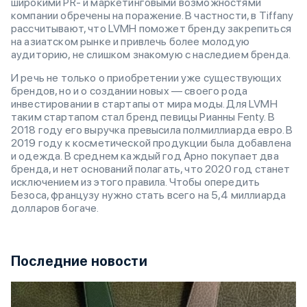
широкими PR- и маркетинговыми возможностями
компании обречены на поражение. В частности, в Tiffany
рассчитывают, что LVMH поможет бренду закрепиться
на азиатском рынке и привлечь более молодую
аудиторию, не слишком знакомую с наследием бренда.
И речь не только о приобретении уже существующих
брендов, но и о создании новых — своего рода
инвестировании в стартапы от мира моды. Для LVMH
таким стартапом стал бренд певицы Рианны Fenty. В
2018 году его выручка превысила полмиллиарда евро. В
2019 году к косметической продукции была добавлена
и одежда. В среднем каждый год Арно покупает два
бренда, и нет оснований полагать, что 2020 год станет
исключением из этого правила. Чтобы опередить
Безоса, французу нужно стать всего на 5,4 миллиарда
долларов богаче.
Последние новости