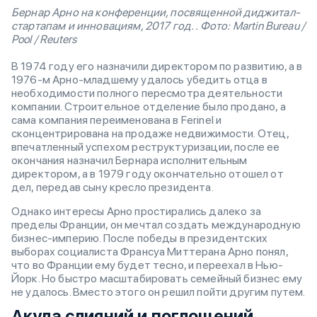
Бернар Арно на конференции, посвященной диджитал-
стартапам и инновациям, 2017 год. . Фото: Martin Bureau /
Pool / Reuters
В 1974 году его назначили директором по развитию, а в
1976-м Арно-младшему удалось убедить отца в
необходимости полного пересмотра деятельности
компании. Строительное отделение было продано, а
сама компания переименована в Ferinel и
сконцентрирована на продаже недвижимости. Отец,
впечатленный успехом реструктуризации, после ее
окончания назначил Бернара исполнительным
директором, а в 1979 году окончательно отошел от
дел, передав сыну кресло президента.
Однако интересы Арно простирались далеко за
пределы Франции, он мечтал создать международную
бизнес-империю. После победы в президентских
выборах социалиста Франсуа Миттерана Арно понял,
что во Франции ему будет тесно, и переехал в Нью-
Йорк. Но быстро масштабировать семейный бизнес ему
не удалось. Вместо этого он решил пойти другим путем.
Акула слияний и поглощений