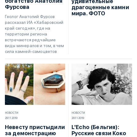
богатство Анатолия
удивительные
Фурсова
драгоценные камни
мира. ФОТО
Геолог Анатолий Фурсов
рассказал ИА «Хабаровский
край сегодня», где на
территории региона
встречаются редчайшие
виды минералов и том, в чем
сила камней-самоцветов
НОВОСТИ
НОВОСТИ
29.11.2019
29.11.2019
Невесту пристыдили
L'Echo (Бельгия):
за демонстрацию
Русские связи Коко