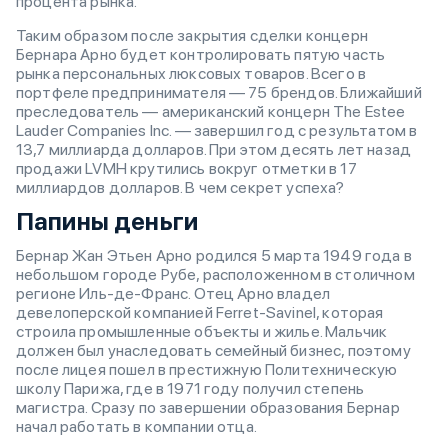
процента рынка.
Таким образом после закрытия сделки концерн
Бернара Арно будет контролировать пятую часть
рынка персональных люксовых товаров. Всего в
портфеле предпринимателя — 75 брендов. Ближайший
преследователь — американский концерн The Estee
Lauder Companies Inc. — завершил год с результатом в
13,7 миллиарда долларов. При этом десять лет назад
продажи LVMH крутились вокруг отметки в 17
миллиардов долларов. В чем секрет успеха?
Папины деньги
Бернар Жан Этьен Арно родился 5 марта 1949 года в
небольшом городе Рубе, расположенном в столичном
регионе Иль-де-Франс. Отец Арно владел
девелоперской компанией Ferret-Savinel, которая
строила промышленные объекты и жилье. Мальчик
должен был унаследовать семейный бизнес, поэтому
после лицея пошел в престижную Политехническую
школу Парижа, где в 1971 году получил степень
магистра. Сразу по завершении образования Бернар
начал работать в компании отца.