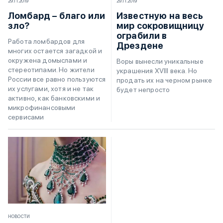
29.11.2019
29.11.2019
Ломбард – благо или
Известную на весь
зло?
мир сокровищницу
ограбили в
Работа ломбардов для
Дрездене
многих остается загадкой и
окружена домыслами и
Воры вынесли уникальные
стереотипами. Но жители
украшения XVIII века. Но
России все равно пользуются
продать их на черном рынке
их услугами, хотя и не так
будет непросто
активно, как банковскими и
микрофинансовыми
сервисами
НОВОСТИ