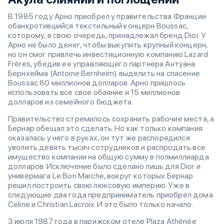
В 1985 году Арно приобрел у правительства Франции
обанкротившийся текстильный концерн Boussac,
которому, в свою очередь, принадлежал бренд Dior. У
Арно не было денег, чтобы выкупить крупный концерн,
но он смог привлечь инвестиционную компанию Lazard
Frères, убедив ее управляющего партнера Антуана
Бернхейма (Antoine Bernheim) выделить на спасение
Boussac 80 миллионов долларов. Арно пришлось
использовать все свое обаяние и 15 миллионов
долларов из семейного бюджета.
Правительство стремилось сохранить рабочие места, а
Бернар обещал это сделать. Но как только компания
оказалась у него в руках, он тут же распорядился
уволить девять тысяч сотрудников и распродать все
имущество компании на общую сумму в полмиллиарда
долларов. Исключение было сделано лишь для Dior и
универмага Le Bon Marche, вокруг которых Бернар
решил построить свою люксовую империю. Уже в
следующие два года предприниматель приобрел дома
Celine и Christian Lacroix. И это было только начало.
3 июля 1987 года в парижском отеле Plaza Athénée