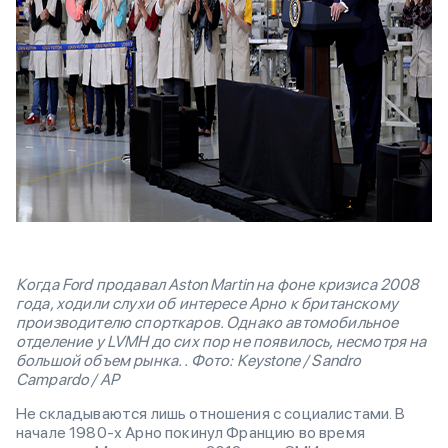
Когда Ford продавал Aston Martin на фоне кризиса 2008
года, ходили слухи об интересе Арно к британскому
производителю спорткаров. Однако автомобильное
отделение у LVMH до сих пор не появилось, несмотря на
большой объем рынка. . Фото: Keystone / Sandro
Campardo / AP
Не складываются лишь отношения с социалистами. В
начале 1980-х Арно покинул Францию во время