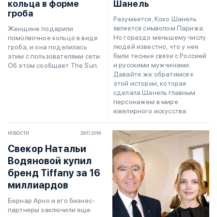
кольца в форме
Шанель
гроба
Разумеется, Коко Шанель
является символом Парижа.
Женщине подарили
Но гораздо меньшему числу
помолвочное кольцо в виде
людей известно, что у нее
гроба, и она поделилась
были тесные связи с Россией
этим с пользователями сети.
и русскими мужчинами.
Об этом сообщает The Sun.
Давайте же обратимся к
этой истории, которая
сделала Шанель главным
персонажем в мире
ювелирного искусства.
НОВОСТИ
29.11.2019
Свекор Натальи
Водяновой купил
бренд Tiffany за 16
миллиардов
Бернар Арно и его бизнес-
партнеры заключили еще