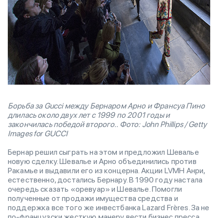
Борьба за Gucci между Бернаром Арно и Франсуа Пино
длилась около двух лет с 1999 по 2001 годы и
закончилась победой второго.. Фото: John Phillips / Getty
Images for GUCCI
Бернар решил сыграть на этом и предложил Шевалье
новую сделку. Шевалье и Арно объединились против
Ракамье и выдавили его из концерна. Акции LVMH Анри,
естественно, достались Бернару. В 1990 году настала
очередь сказать «оревуар» и Шевалье. Помогли
полученные от продажи имущества средства и
поддержка все того же инвестбанка Lazard Frères. За не
по-французски жесткую манеру вести бизнес пресса