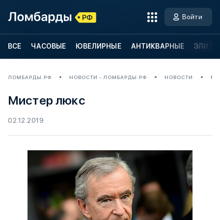
Войти
ВСЕ
ЧАСОВЫЕ
ЮВЕЛИРНЫЕ
АНТИКВАРНЫЕ
ЭЛИТН
ЛОМБАРДЫ.РФ
НОВОСТИ - ЛОМБАРДЫ.РФ
НОВОСТИ
МИ
Мистер люкс
02.12.2019