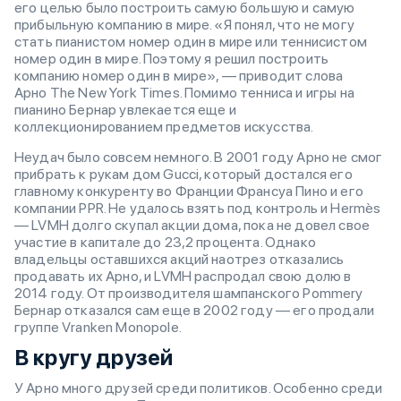
его целью было построить самую большую и самую
прибыльную компанию в мире. «Я понял, что не могу
стать пианистом номер один в мире или теннисистом
номер один в мире. Поэтому я решил построить
компанию номер один в мире», — приводит слова
Арно The New York Times. Помимо тенниса и игры на
пианино Бернар увлекается еще и
коллекционированием предметов искусства.
Неудач было совсем немного. В 2001 году Арно не смог
прибрать к рукам дом Gucci, который достался его
главному конкуренту во Франции Франсуа Пино и его
компании PPR. Не удалось взять под контроль и Hermès
— LVMH долго скупал акции дома, пока не довел свое
участие в капитале до 23,2 процента. Однако
владельцы оставшихся акций наотрез отказались
продавать их Арно, и LVMH распродал свою долю в
2014 году. От производителя шампанского Pommery
Бернар отказался сам еще в 2002 году — его продали
группе Vranken Monopole.
В кругу друзей
У Арно много друзей среди политиков. Особенно среди