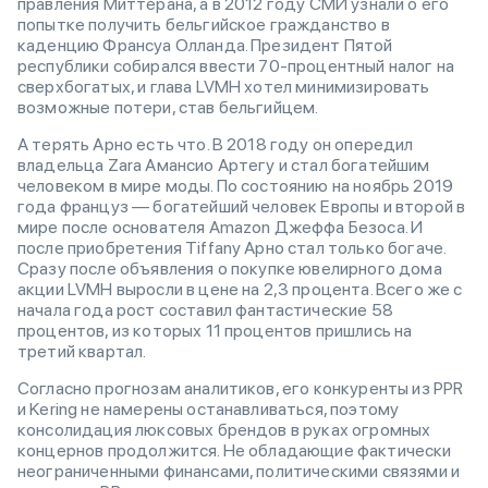
правления Миттерана, а в 2012 году СМИ узнали о его
попытке получить бельгийское гражданство в
каденцию Франсуа Олланда. Президент Пятой
республики собирался ввести 70-процентный налог на
сверхбогатых, и глава LVMH хотел минимизировать
возможные потери, став бельгийцем.
А терять Арно есть что. В 2018 году он опередил
владельца Zara Амансио Артегу и стал богатейшим
человеком в мире моды. По состоянию на ноябрь 2019
года француз — богатейший человек Европы и второй в
мире после основателя Amazon Джеффа Безоса. И
после приобретения Tiffany Арно стал только богаче.
Сразу после объявления о покупке ювелирного дома
акции LVMH выросли в цене на 2,3 процента. Всего же с
начала года рост составил фантастические 58
процентов, из которых 11 процентов пришлись на
третий квартал.
Согласно прогнозам аналитиков, его конкуренты из PPR
и Kering не намерены останавливаться, поэтому
консолидация люксовых брендов в руках огромных
концернов продолжится. Не обладающие фактически
неограниченными финансами, политическими связями и