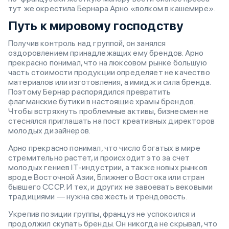
тут же окрестила Бернара Арно «волком в кашемире».
Путь к мировому господству
Получив контроль над группой, он занялся
оздоровлением принадлежащих ему брендов. Арно
прекрасно понимал, что на люксовом рынке большую
часть стоимости продукции определяет не качество
материалов или изготовления, а имидж и сила бренда.
Поэтому Бернар распорядился превратить
флагманские бутики в настоящие храмы брендов.
Чтобы встряхнуть проблемные активы, бизнесмен не
стеснялся приглашать на пост креативных директоров
молодых дизайнеров.
Арно прекрасно понимал, что число богатых в мире
стремительно растет, и происходит это за счет
молодых гениев IT-индустрии, а также новых рынков
вроде Восточной Азии, Ближнего Востока или стран
бывшего СССР. И тех, и других не завоевать вековыми
традициями — нужна свежесть и трендовость.
Укрепив позиции группы, француз не успокоился и
продолжил скупать бренды. Он никогда не скрывал, что