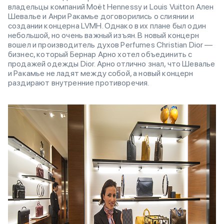
владельцы компаний Moët Hennessy и Louis Vuitton Ален
Шевалье и Анри Ракамье договорились о слиянии и
создании концерна LVMH. Однако в их плане был один
небольшой, но очень важный изъян. В новый концерн
вошел и производитель духов Perfumes Christian Dior —
бизнес, который Бернар Арно хотел объединить с
продажей одежды Dior. Арно отлично знал, что Шевалье
и Ракамье не ладят между собой, а новый концерн
раздирают внутренние противоречия.