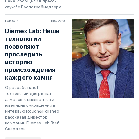
цене, сообщили в пресс-
службе Роспотребнадзора
НОВОСТИ
18.02.2020
Diamex Lab: Наши
технологии
позволяют
проследить
историю
происхождения
каждого камня
О разработках IT
технологий для рынка
алмазов, бриллиантов и
ювелирных украшений в
интервью Rough&Polished
рассказал директор
компании Diamex Lab Глеб
Свердлов