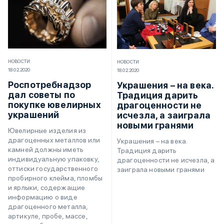
НОВОСТИ
НОВОСТИ
18.02.2020
18.02.2020
Роспотребнадзор
Украшения – на века.
дал советы по
Традиция дарить
покупке ювелирных
драгоценности не
украшений
исчезла, а заиграла
новыми гранями
Ювелирные изделия из
драгоценных металлов или
Украшения – на века.
камней должны иметь
Традиция дарить
индивидуальную упаковку,
драгоценности не исчезла, а
оттиски государственного
заиграла новыми гранями
пробирного клейма, пломбы
и ярлыки, содержащие
информацию о виде
драгоценного металла,
артикуле, пробе, массе,