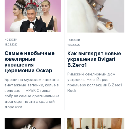
НОВОСТИ
НОВОСТИ
18.02.2020
18.02.2020
Самые необычные
Как выглядят новые
ювелирные
украшения Bvlgari
украшения
B.Zero1
церемонии Оскар
Римский ювелирный дом
устроил в Нью-Йорке
Броши на мужском лацкане,
премьеру коллекции B.Zero1
винтажные запонки, колье в
Rock.
волосах — «РБК Стиль»
собрал самые оригинальные
драгоценности с красной
дорожки