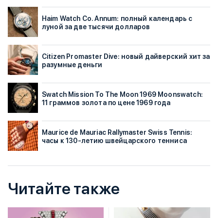
Haim Watch Co. Annum: полный календарь с
луной за две тысячи долларов
Citizen Promaster Dive: новый дайверский хит за
разумные деньги
Swatch Mission To The Moon 1969 Moonswatch:
11 граммов золота по цене 1969 года
Maurice de Mauriac Rallymaster Swiss Tennis:
часы к 130-летию швейцарского тенниса
Читайте также