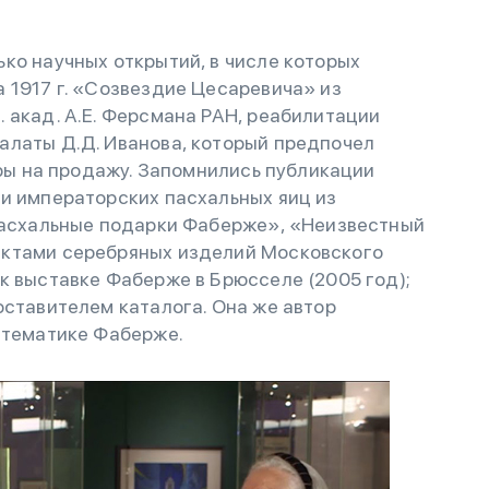
ко научных открытий, в числе которых
 1917 г. «Созвездие Цесаревича» из
 акад. А.Е. Ферсмана РАН, реабилитации
алаты Д.Д. Иванова, который предпочел
вры на продажу. Запомнились публикации
ти императорских пасхальных яиц из
«Пасхальные подарки Фаберже», «Неизвестный
ектами серебряных изделий Московского
к выставке Фаберже в Брюсселе (2005 год);
оставителем каталога. Она же автор
 тематике Фаберже.