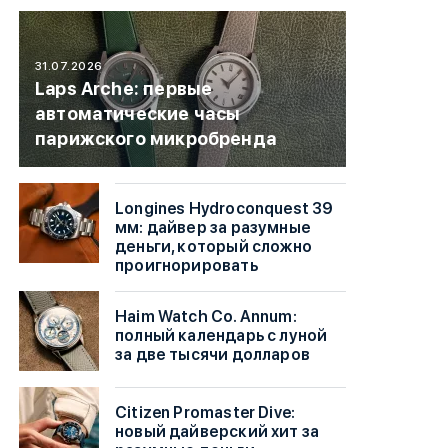
31.07.2026
Laps Arche: первые
автоматические часы
парижского микробренда
Longines Hydroconquest 39
мм: дайвер за разумные
деньги, который сложно
проигнорировать
Haim Watch Co. Annum:
полный календарь с луной
за две тысячи долларов
Citizen Promaster Dive:
новый дайверский хит за