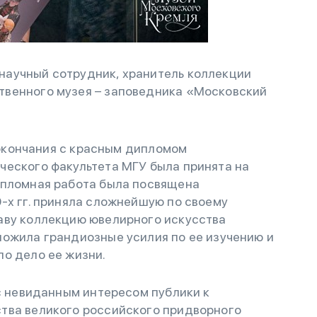
научный сотрудник, хранитель коллекции
твенного музея – заповедника «Московский
е окончания с красным дипломом
ческого факультета МГУ была принята на
ипломная работа была посвящена
-х гг. приняла сложнейшую по своему
аву коллекцию ювелирного искусства
ложила грандиозные усилия по ее изучению и
о дело ее жизни.
 с невиданным интересом публики к
тва великого российского придворного