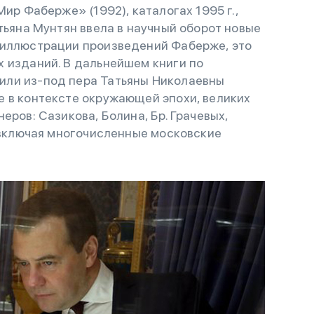
Мир Фаберже» (1992), каталогах 1995 г.,
тьяна Мунтян ввела в научный оборот новые
 иллюстрации произведений Фаберже, это
х изданий. В дальнейшем книги по
или из-под пера Татьяны Николаевны
е в контексте окружающей эпохи, великих
ров: Сазикова, Болина, Бр. Грачевых,
 включая многочисленные московские