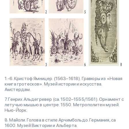
1.-6. Кристоф Ямницер. (1563–1618). Гравюры из «Новая
книга гротесков». Музей истории и искусства.
Амстердам.
7. Генрих Альдегревер (ca. 1502–1555/1561). Орнамент с
летучью мышью в центре. 1550. Метрополитен музей.
Нью-Йорк.
8. Майоли. Голова в стиле Арчимбольдо. Германия, сa
1600. Музей Виктории и Альберта.