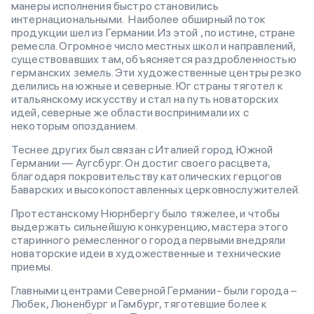
манеры исполнения быстро становились
интернациональными. Наиболее обширный поток
продукции шел из Германии. Из этой , по истине, стране
ремесла. Огромное число местных школ и направлений,
существовавших там, объясняется раздробленностью
германских земель. Эти художественные центры резко
делились на южные и северные. Юг страны тяготел к
итальянскому искусству и стал на путь новаторских
идей, северные же области воспринимали их с
некоторым опозданием.
Теснее других был связан с Италией город Южной
Германии — Аугсбург. Он достиг своего расцвета,
благодаря покровительству католических герцогов
Баварских и высокопоставленных церковнослужителей.
Протестанскому Нюрнбергу было тяжелее, и чтобы
выдержать сильнейшую конкуренцию, мастера этого
старинного ремесленного города первыми внедряли
новаторские идеи в художественные и технические
приемы.
Главными центрами Северной Германии- были города –
Любек, Люненбург и Гамбург, тяготевшие более к