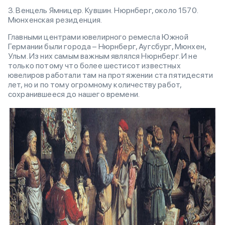
3. Венцель Ямницер. Кувшин. Нюрнберг, около 1570.
Мюнхенская резиденция.
Главными центрами ювелирного ремесла Южной
Германии были города – Нюрнберг, Аугсбург, Мюнхен,
Ульм. Из них самым важным являлся Нюрнберг. И не
только потому что более шестисот известных
ювелиров работали там на протяжении ста пятидесяти
лет, но и по тому огромному количеству работ,
сохранившееся до нашего времени.