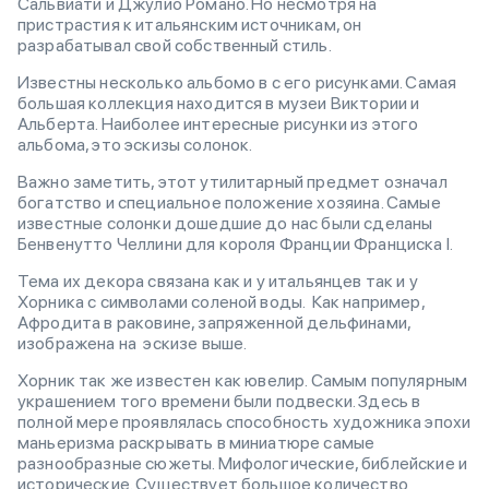
Сальвиати и Джулио Романо. Но несмотря на
пристрастия к итальянским источникам, он
разрабатывал свой собственный стиль.
Известны несколько альбомо в с его рисунками. Самая
большая коллекция находится в музеи Виктории и
Альберта. Наиболее интересные рисунки из этого
альбома, это эскизы солонок.
Важно заметить, этот утилитарный предмет означал
богатство и специальное положение хозяина. Самые
известные солонки дошедшие до нас были сделаны
Бенвенутто Челлини для короля Франции Франциска I.
Тема их декора связана как и у итальянцев так и у
Хорника с символами соленой воды. Как например,
Афродита в раковине, запряженной дельфинами,
изображена на эскизе выше.
Хорник так же известен как ювелир. Самым популярным
украшением того времени были подвески. Здесь в
полной мере проявлялась способность художника эпохи
маньеризма раскрывать в миниатюре самые
разнообразные сюжеты. Мифологические, библейские и
исторические. Существует большое количество