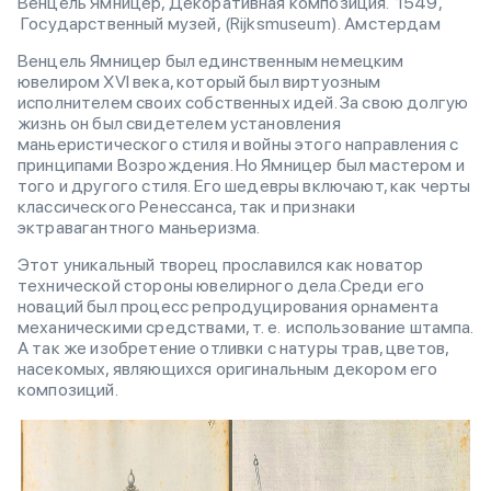
Венцель Ямницер, Декоративная композиция. 1549,
Государственный музей, (Rijksmuseum). Амстердам
Венцель Ямницер был единственным немецким
ювелиром ХVI века, который был виртуозным
исполнителем своих собственных идей. За свою долгую
жизнь он был свидетелем установления
маньеристического стиля и войны этого направления с
принципами Возрождения. Но Ямницер был мастером и
того и другого стиля. Его шедевры включают, как черты
классического Ренессанса, так и признаки
эктравагантного маньеризма.
Этот уникальный творец прославился как новатор
технической стороны ювелирного дела.Среди его
новаций был процесс репродуцирования орнамента
механическими средствами, т. е. использование штампа.
А так же изобретение отливки с натуры трав, цветов,
насекомых, являющихся оригинальным декором его
композиций.