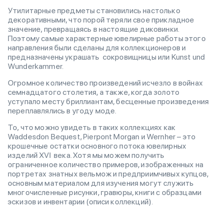
Утилитарные предметы становились настолько
декоративными, что порой теряли свое прикладное
значение, превращаясь в настоящие диковинки.
Поэтому самые характерные ювелирные работы этого
направления были сделаны для коллекционеров и
предназначены украшать сокровищницы или Kunst und
Wunderkammer.
Огромное количество произведений исчезло в войнах
семнадцатого столетия, а также, когда золото
уступало месту бриллиантам, бесценные произведения
переплавлялись в угоду моде.
То, что можно увидеть в таких коллекциях как
Waddesdon Bequest, Pierpont Morgan и Wernher – это
крошечные остатки основного потока ювелирных
изделий XVI века. Хотя мы можем получить
ограниченное количество примеров, изображенных на
портретах знатных вельмож и предприимчивых купцов,
основным материалом для изучения могут служить
многочисленные рисунки, гравюры, книги с образцами
эскизов и инвентарии (описи коллекций).