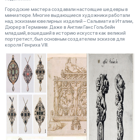
Городские мастера создавали настоящие шедевры в
миниатюре. Многие выдающиеся художники работали
над эскизами ювелирных изделий – Сальвиати в Италии,
Дюрер в Германии. Даже в Англии Ганс Гольбейн
младший, вошедший в историю искусств как великий
портретист, был основным создателем эскизов для
короля Генриха VIII.