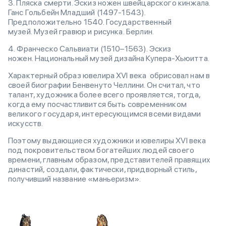
3. Пляска смерти. Эскиз ножен швейцарского кинжала.
Ганс Гольбейн Младший (1497-1543).
Предположительно 1540. Государственный
музей. Музей гравюр и рисунка. Берлин.
4. Франческо Сальвиати (1510–1563). Эскиз
ножен. Национальный музей дизайна Купера-Хьюитта.
Характерный образ ювелира XVI века обрисовал нам в
своей биографии Бенвенуто Челлини. Он считал, что
талант, художника более всего проявляется, тогда,
когда ему посчастливится быть современником
великого государя, интересующимся всеми видами
искусств.
Поэтому выдающиеся художники и ювелиры XVI века
под покровительством богатейших людей своего
времени, главным образом, представителей правящих
династий, создали, фактически, придворный стиль,
получивший название «маньеризм».