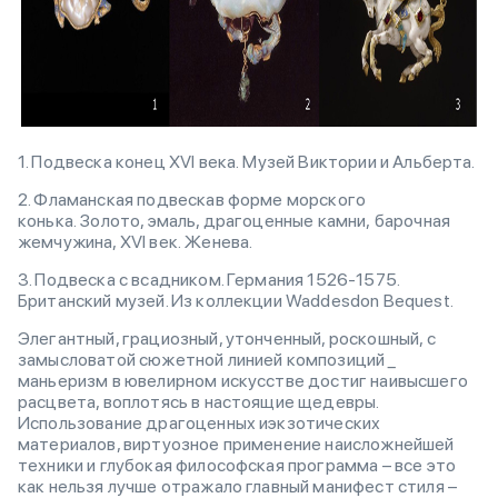
1. Подвеска конец XVI века. Музей Виктории и Альберта.
2. Фламанская подвескав форме морского
конька. Золото, эмаль, драгоценные камни, барочная
жемчужина, XVI век. Женева.
3. Подвеска с всадником. Германия 1526-1575.
Британский музей. Из коллекции Waddesdon Bequest.
Элегантный, грациозный, утонченный, роскошный, с
замысловатой сюжетной линией композиций _
маньеризм в ювелирном искусстве достиг наивысшего
расцвета, воплотясь в настоящие щедевры.
Использование драгоценных иэкзотических
материалов, виртуозное применение наисложнейшей
техники и глубокая философская программа – все это
как нельзя лучше отражало главный манифест стиля –