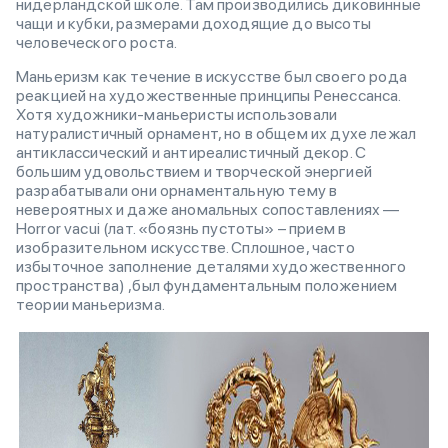
нидерландской школе. Там производились диковинные
чащи и кубки, размерами доходящие до высоты
человеческого роста.
Маньеризм как течение в искусстве был своего рода
реакцией на художественные принципы Ренессанса.
Хотя художники-маньеристы использовали
натуралистичный орнамент, но в общем их духе лежал
антиклассический и антиреалистичный декор. С
большим удовольствием и творческой энергией
разрабатывали они орнаментальную тему в
невероятных и даже аномальных сопоставлениях —
Horror vacui (лат. «боязнь пустоты» – прием в
изобразительном искусстве. Сплошное, часто
избыточное заполнение деталями художественного
пространства) ,был фундаментальным положением
теории маньеризма.