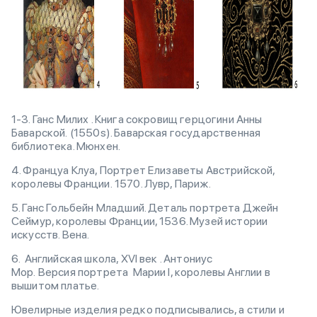
1-3. Ганс Милих . Книга сокровищ герцогини Анны
Баварской. (1550s). Баварская государственная
библиотека. Мюнхен.
4. Француа Клуа, Портрет Елизаветы Австрийской,
королевы Франции. 1570. Лувр, Париж.
5. Ганс Гольбейн Младший. Деталь портрета Джейн
Сеймур, королевы Франции, 1536. Музей истории
искусств. Вена.
6. Английская школа, XVI век . Антониус
Мор. Версия портрета Марии I, королевы Англии в
вышитом платье.
Ювелирные изделия редко подписывались, а стили и