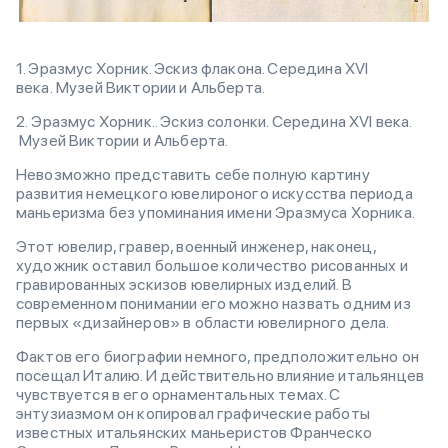
1. Эразмус Хорник. Эскиз флакона. Cередина XVI
века. Музей Виктории и Альберта.
2. Эразмус Хорник.. Эскиз солонки. Cередина XVI века.
Музей Виктории и Альберта.
Невозможно представить себе полную картину
развития немецкого ювелироного искусства периода
маньеризма без упоминания имени Эразмуса Хорника.
Этот ювелир, гравер, военный инженер, наконец,
художник оставил большое количество рисованных и
гравированных эскизов ювелирных изделий. В
современном понимании его можно назвать одним из
первых «дизайнеров» в области ювелирного дела.
Фактов его биографии немного, предположительно он
посещал Италию. И действительно влияние итальянцев
чувствуется в его орнаментальных темах. С
энтузиазмом он копировал графические работы
известных итальянских маньеристов Франческо