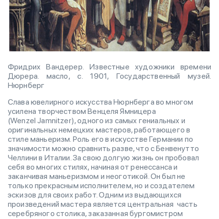
Фридрих Вандерер. Известные художники времени
Дюрера. масло, c. 1901, Государственный музей.
Нюрнберг
Слава ювелирного искусства Нюрнберга во многом
усилена творчеством Венцеля Ямницера
(Wenzel Jamnitzer), одного из самых гениальных и
оригинальных немецких мастеров, работающего в
стиле маньеризм. Роль его в искусстве Германии по
значимости можно сравнить разве, что с Бенвенутто
Челлини в Италии. За свою долгую жизнь он пробовал
себя во многих стилях, начиная от ренессанса и
заканчивая маньеризмом и неоготикой. Он был не
только прекрасным исполнителем, но и создателем
эскизов для своих работ. Одним из выдающихся
произведений мастера является центральная часть
серебряного столика, заказанная бургомистром